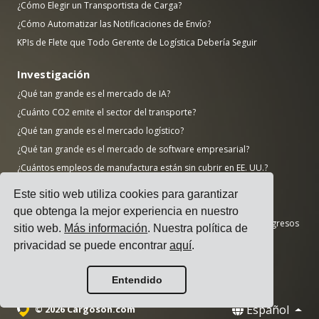
¿Cómo Elegir un Transportista de Carga?
¿Cómo Automatizar las Notificaciones de Envío?
KPIs de Flete que Todo Gerente de Logística Debería Seguir
Investigación
¿Qué tan grande es el mercado de IA?
¿Cuánto CO2 emite el sector del transporte?
¿Qué tan grande es el mercado logístico?
¿Qué tan grande es el mercado de software empresarial?
¿Cuántos empleos de manufactura están sin cubrir en EE. UU.?
¿Qué tan grande es el mercado de ERP?
Este sitio web utiliza cookies para garantizar
¿Qué tan grande es la industria manufacturera?
que obtenga la mejor experiencia en nuestro
Las 50 principales empresas manufactureras del mundo por ingresos
sitio web.
Más información
. Nuestra política de
AWS vs Azure vs Google: Cuota de mercado en la nube (2025)
privacidad se puede encontrar
aquí
.
Número de centros de datos por país (noviembre de 2025)
Entendido
Español
© 2026 Cargoson.com