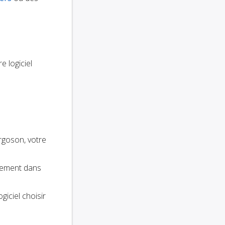
e logiciel
rgoson, votre
ctement dans
ogiciel choisir