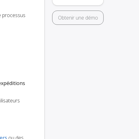
 le processus
Obtenir une démo
expéditions
lisateurs
iers
ou des