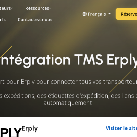
teurs
Ressources
Français
Réserve
ifs
Contactez-nous
Intégration TMS Erpl
t pour Erply pour connecter tous vos transporteurs
s expéditions, des étiquettes d'expédition, des liens 
automatiquement.
Erply
Visiter le si