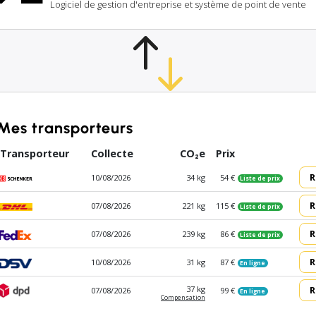
Logiciel de gestion d'entreprise et système de point de vente
Mes transporteurs
Transporteur
Collecte
CO₂e
Prix
R
10/08/2026
34 kg
54 €
Liste de prix
R
07/08/2026
221 kg
115 €
Liste de prix
R
07/08/2026
239 kg
86 €
Liste de prix
R
10/08/2026
31 kg
87 €
En ligne
R
37 kg
07/08/2026
99 €
En ligne
Compen­sation