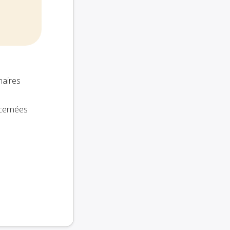
naires
ncernées