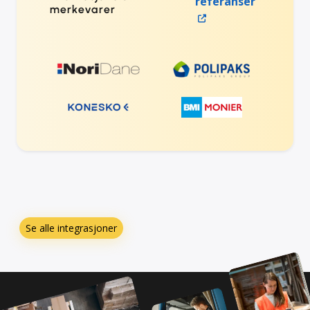
referanser
merkevarer
Se alle integrasjoner