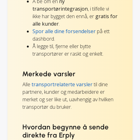
Å be om en
ny
transportørintegrasjon
, i tilfelle vi
ikke har bygget den ennå, er
gratis for
alle kunder
.
Spor alle dine forsendelser
på ett
dashbord.
Å legge til, fjerne eller bytte
transportører er raskt og enkelt.
Merkede varsler
Alle
transportrelaterte varsler
til dine
partnere, kunder og medarbeidere er
merket og ser like ut, uavhengig av hvilken
transportør du bruker.
Hvordan begynne å sende
direkte fra Erply