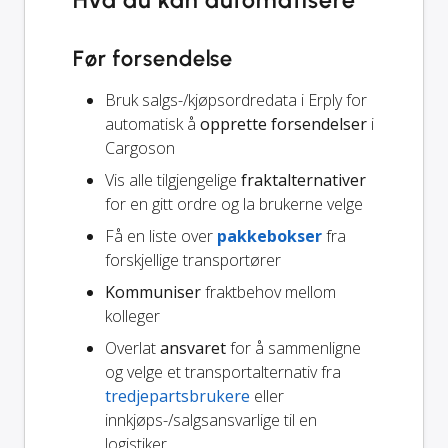
Før forsendelse
Bruk salgs-/kjøpsordredata i Erply for
automatisk å
opprette forsendelser
i
Cargoson
Vis alle tilgjengelige
fraktalternativer
for en gitt ordre og la brukerne velge
Få en liste over
pakkebokser
fra
forskjellige transportører
Kommuniser
fraktbehov mellom
kolleger
Overlat
ansvaret
for å sammenligne
og velge et transportalternativ fra
tredjepartsbrukere
eller
innkjøps-/salgsansvarlige til en
logistiker