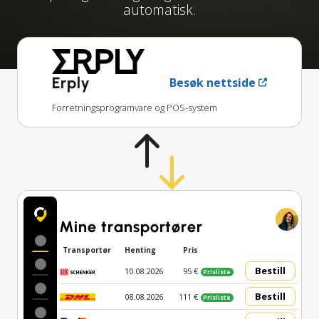
automatisk.
Erply
Besøk nettside
Forretningsprogramvare og POS-system
Mine transportører
Transportør
Henting
Pris
Bestill
10.08.2026
95 €
Prisliste
Bestill
08.08.2026
111 €
Prisliste