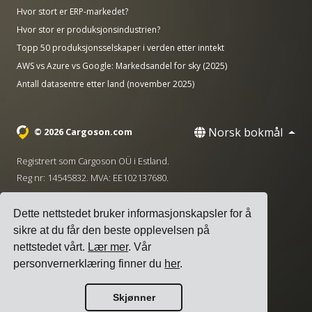
Hvor stort er ERP-markedet?
Hvor stor er produksjonsindustrien?
Topp 50 produksjonsselskaper i verden etter inntekt
AWS vs Azure vs Google: Markedsandel for sky (2025)
Antall datasentre etter land (november 2025)
Norsk bokmål
© 2026 Cargoson.com
Registrert som Cargoson OÜ i Estland.
Reg nr: 14545832. MVA: EE102137680.
Hovedkontor: Pärnu mnt. 141, 11314 Tallinn, Estland
Dette nettstedet bruker informasjonskapsler for å
·
+372 5555 0028
hello@cargoson.com
sikre at du får den beste opplevelsen på
nettstedet vårt.
Lær mer
. Vår
Vilkår for tjenesten
|
Personvernregler
|
personvernerklæring finner du
her
.
Informasjonskapselpolicy
Skjønner