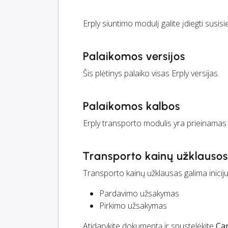
Erply siuntimo modulį galite įdiegti sus
Palaikomos versijos
Šis plėtinys palaiko visas Erply versijas.
Palaikomos kalbos
Erply transporto modulis yra prieinamas a
Transporto kainų užklausos
Transporto kainų užklausas galima inici
Pardavimo užsakymas
Pirkimo užsakymas
Atidarykite dokumentą ir spustelėkite
Ca