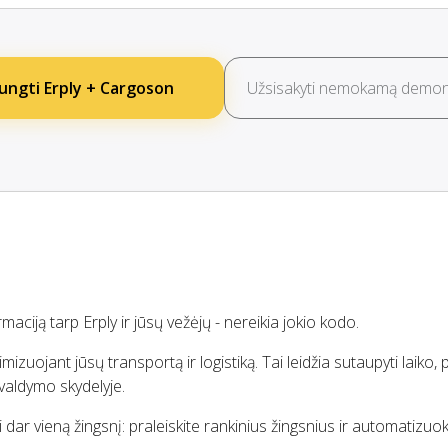
ungti Erply + Cargoson
Užsisakyti nemokamą demons
maciją tarp Erply ir jūsų vežėjų - nereikia jokio kodo.
uojant jūsų transportą ir logistiką. Tai leidžia sutaupyti laiko, p
 valdymo skydelyje.
i dar vieną žingsnį: praleiskite rankinius žingsnius ir automatizuo