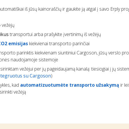
utomatiškai iš jūsų kainoraščių ir gaukite ją atgal į savo Erply p
 vežėjų
ikus
transportui arba prašykite įvertinimų iš vežėjų
CO2 emisijas
kiekvienai transporto parinčiai
ransporto parinktis kiekvienam siuntiniui Cargoson, jūsų verslo p
 įmonės naudojamoje sistemoje
irinktam vežėjui per jų pageidaujamą kanalą: tiesiogiai į jų sist
integruotus su Cargoson
)
sykles, kad
automatizuotumėte transporto užsakymą
ir le
irinkti vežėją