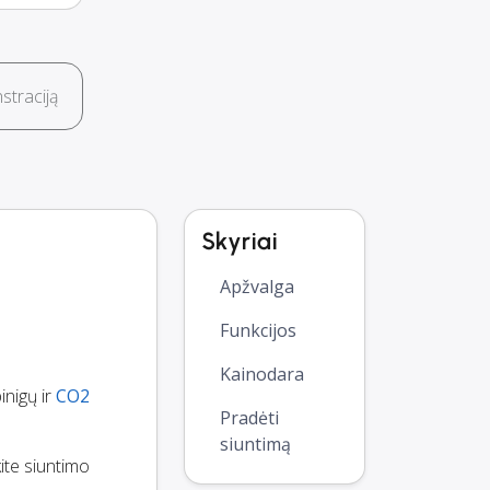
traciją
Skyriai
Apžvalga
Funkcijos
Kainodara
inigų ir
CO2
Pradėti
siuntimą
kite siuntimo