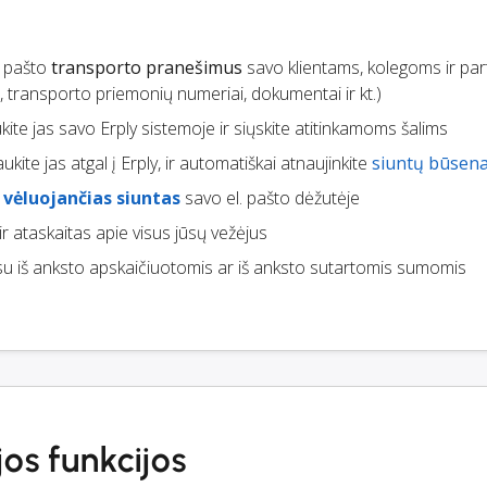
. pašto
transporto pranešimus
savo klientams, kolegoms ir pa
i, transporto priemonių numeriai, dokumentai ir kt.)
ukite jas savo Erply sistemoje ir siųskite atitinkamoms šalims
aukite jas atgal į Erply, ir automatiškai atnaujinkite
siuntų būsen
e
vėluojančias siuntas
savo el. pašto dėžutėje
ir ataskaitas apie visus jūsų vežėjus
u iš anksto apskaičiuotomis ar iš anksto sutartomis sumomis
jos funkcijos