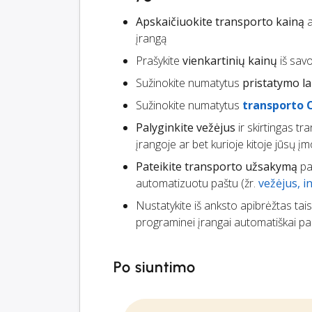
Apskaičiuokite transporto kainą
a
įrangą
Prašykite
vienkartinių kainų
iš savo
Sužinokite numatytus
pristatymo la
Sužinokite numatytus
transporto 
Palyginkite vežėjus
ir skirtingas t
įrangoje ar bet kurioje kitoje jūsų
Pateikite transporto užsakymą
pas
automatizuotu paštu (žr.
vežėjus, 
Nustatykite iš anksto apibrėžtas tai
programinei įrangai automatiškai pas
Po siuntimo