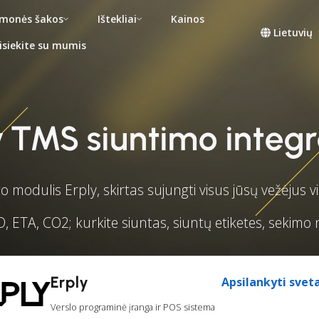
monės šakos
Ištekliai
Kainos
Lietuvių
isiekite su mumis
y TMS siuntimo integr
 modulis Erply, skirtas sujungti visus jūsų vežėjus 
D, ETA, CO2; kurkite siuntas, siuntų etiketes, sekim
Erply
Apsilankyti svet
Verslo programinė įranga ir POS sistema