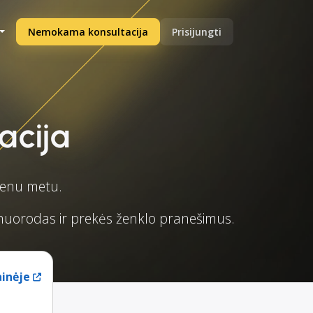
Nemokama konsultacija
Prisijungti
acija
vienu metu.
o nuorodas ir prekės ženklo pranešimus.
ainėje