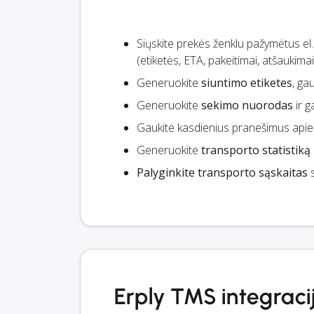
Siųskite prekės ženklu pažymėtus el
(etiketės, ETA, pakeitimai, atšaukima
Generuokite
siuntimo etiketes
, ga
Generuokite
sekimo nuorodas
ir g
Gaukite kasdienius pranešimus api
Generuokite
transporto statistiką
Palyginkite transporto sąskaitas
s
Erply TMS integraci