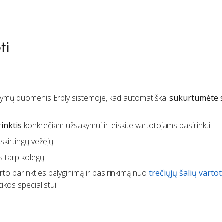
ti
ymų duomenis Erply sistemoje, kad automatiškai
sukurtumėte 
inktis
konkrečiam užsakymui ir leiskite vartotojams pasirinkti
skirtingų vežėjų
s tarp kolegų
to parinkties palyginimą ir pasirinkimą nuo
trečiųjų šalių varto
ikos specialistui