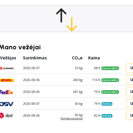
Mano vežėjai
Vežėjas
Surinkimas
CO₂e
Kaina
U
2026-08-07
32 kg
68 €
Kainoraštis
U
2026-08-06
240 kg
116 €
Kainoraštis
U
2026-08-06
241 kg
79 €
Kainoraštis
U
2026-08-07
30 kg
79 €
Online
U
36 kg
2026-08-06
82 €
Online
Kompen­suojama