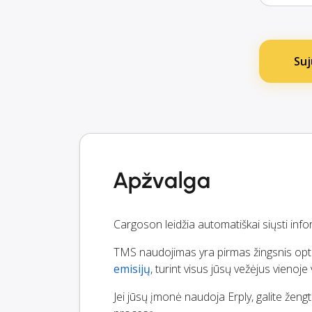
Suj
Apžvalga
Cargoson leidžia automatiškai siųsti infor
TMS naudojimas yra pirmas žingsnis optimiz
emisijų
, turint visus jūsų vežėjus vienoje
Jei jūsų įmonė naudoja Erply, galite žengt