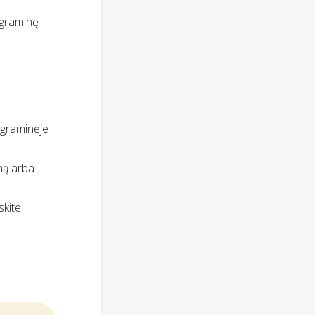
rograminę
rograminėje
emą arba
iskite