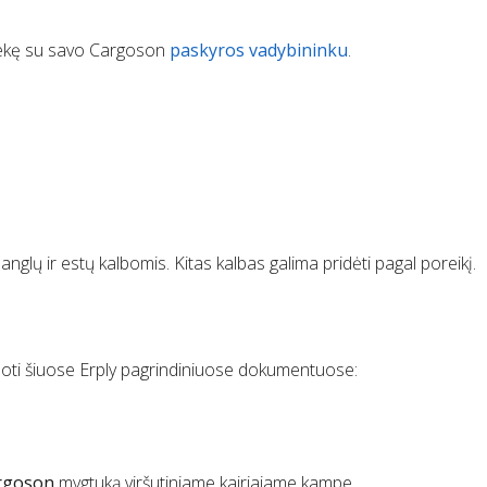
isiekę su savo Cargoson
paskyros vadybininku
.
nglų ir estų kalbomis. Kitas kalbas galima pridėti pagal poreikį.
juoti šiuose Erply pagrindiniuose dokumentuose:
rgoson
mygtuką viršutiniame kairiajame kampe.