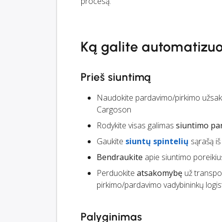
procesą.
Ką galite automatizuo
Prieš siuntimą
Naudokite pardavimo/pirkimo užsak
Cargoson
Rodykite visas galimas
siuntimo par
Gaukite
siuntų spintelių
sąrašą iš 
Bendraukite
apie siuntimo poreikiu
Perduokite
atsakomybę
už transpor
pirkimo/pardavimo vadybininkų logist
Palyginimas