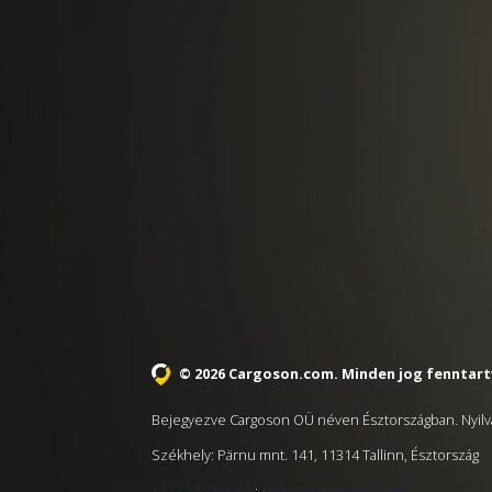
© 2026 Cargoson.com
. Minden jog fenntart
Bejegyezve Cargoson OÜ néven Észtországban. Nyilv
Székhely: Pärnu mnt. 141, 11314 Tallinn, Észtország
·
+372 5555 0028
hello@cargoson.com