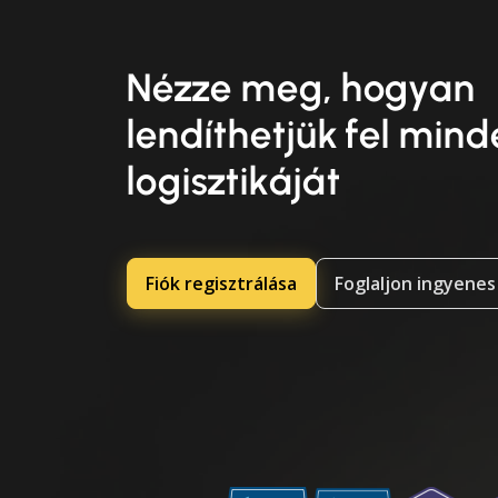
Nézze meg, hogyan
lendíthetjük fel min
logisztikáját
Fiók regisztrálása
Foglaljon ingyenes