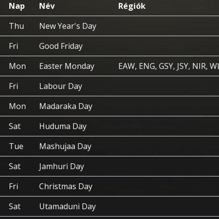
Nap
Név
Régiók
Thu
New Year's Day
Fri
Good Friday
Mon
Easter Monday
EAW, ENG, GSY, JSY, NIR, W
Fri
Labour Day
Mon
Madaraka Day
Sat
Huduma Day
Tue
Mashujaa Day
Sat
Jamhuri Day
Fri
Christmas Day
Sat
Utamaduni Day