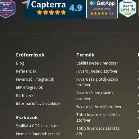
Erőforrások
Termék
Blog
Szállításkezelő rendszer
Referenciák
Fuvardíj kezelő szoftver
Fuvarozói integrációk
Fuvarozási pótdíjkezelő
szoftver
ERP integrációk
Fuvarozó integrációs
Partnerek
r
szoftver
Információ fuvarozóknak
Fuvarozás kezelő szoftver
Több fuvarozós szállítási
Eszközök
szoftver
Szállítási CO2 kalkulátor
Több fuvarozós szállítási
Nemzeti ünnepek kereső
API