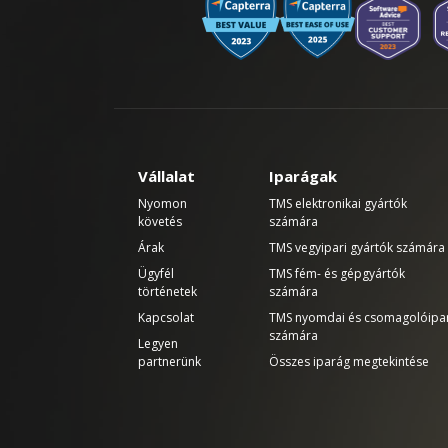
Vállalat
Iparágak
Nyomon
TMS elektronikai gyártók
követés
számára
Árak
TMS vegyipari gyártók számára
Ügyfél
TMS fém- és gépgyártók
történetek
számára
Kapcsolat
TMS nyomdai és csomagolóipa
számára
Legyen
partnerünk
Összes iparág megtekintése