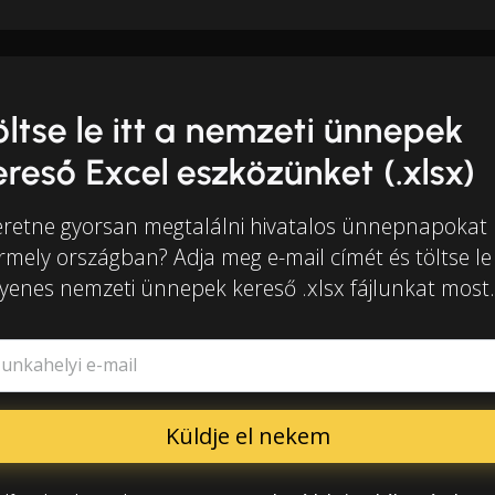
öltse le itt a nemzeti ünnepek
ereső Excel eszközünket (.xlsx)
eretne gyorsan megtalálni hivatalos ünnepnapokat
rmely országban? Adja meg e-mail címét és töltse le
gyenes nemzeti ünnepek kereső .xlsx fájlunkat most.
unkahelyi e-mail