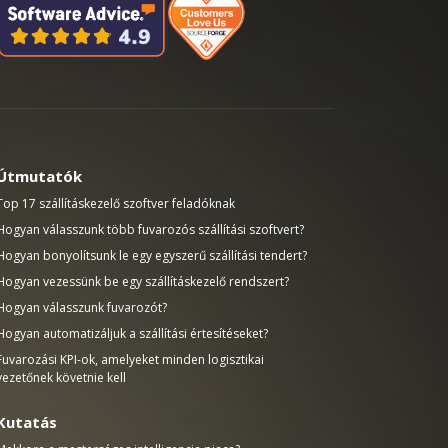
Útmutatók
Top 17 szállításkezelő szoftver feladóknak
Hogyan válasszunk több fuvarozós szállítási szoftvert?
Hogyan bonyolítsunk le egy egyszerű szállítási tendert?
Hogyan vezessünk be egy szállításkezelő rendszert?
Hogyan válasszunk fuvarozót?
Hogyan automatizáljuk a szállítási értesítéseket?
Fuvarozási KPI-ok, amelyeket minden logisztikai
vezetőnek követnie kell
Kutatás