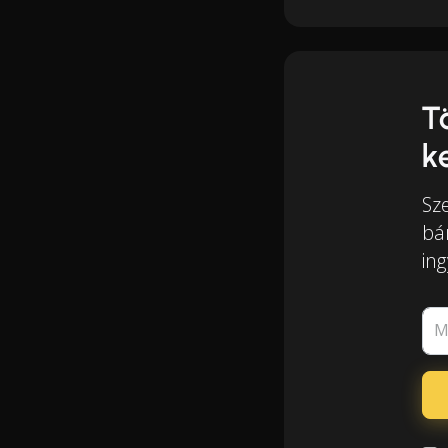
T
k
Sz
bá
in
M