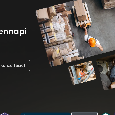
dennapi
 konzultációt