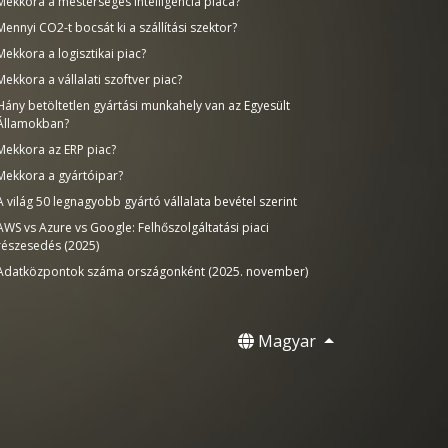
Mekkora a mesterséges intelligencia piaca?
Mennyi CO2-t bocsát ki a szállítási szektor?
Mekkora a logisztikai piac?
Mekkora a vállalati szoftver piac?
Hány betöltetlen gyártási munkahely van az Egyesült
Államokban?
Mekkora az ERP piac?
Mekkora a gyártóipar?
A világ 50 legnagyobb gyártó vállalata bevétel szerint
AWS vs Azure vs Google: Felhőszolgáltatási piaci
részesedés (2025)
Adatközpontok száma országonként (2025. november)
Magyar