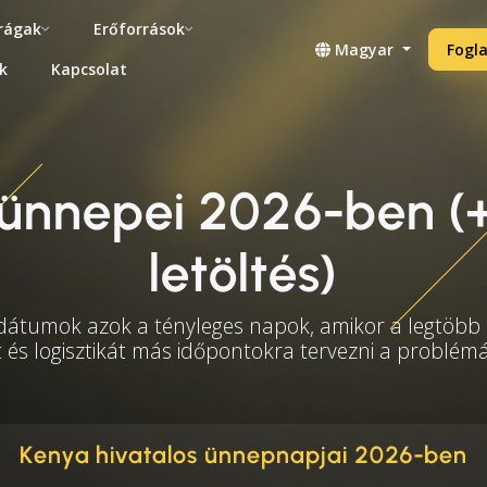
rágak
Erőforrások
Magyar
Fogla
k
Kapcsolat
ünnepei 2026-ben (+
letöltés)
 dátumok azok a tényleges napok, amikor a legtöbb i
t és logisztikát más időpontokra tervezni a problé
Kenya hivatalos ünnepnapjai 2026-ben