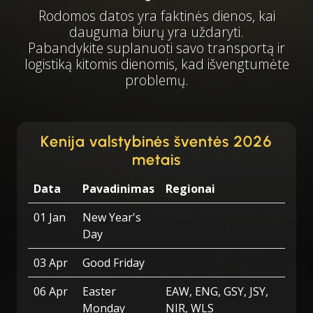
Rodomos datos yra faktinės dienos, kai
dauguma biurų yra uždaryti.
Pabandykite suplanuoti savo transportą ir
logistiką kitomis dienomis, kad išvengtumėte
problemų.
Kenija valstybinės šventės 2026
metais
Data
Pavadinimas
Regionai
01 Jan
New Year's
Day
03 Apr
Good Friday
06 Apr
Easter
EAW, ENG, GSY, JSY,
Monday
NIR, WLS