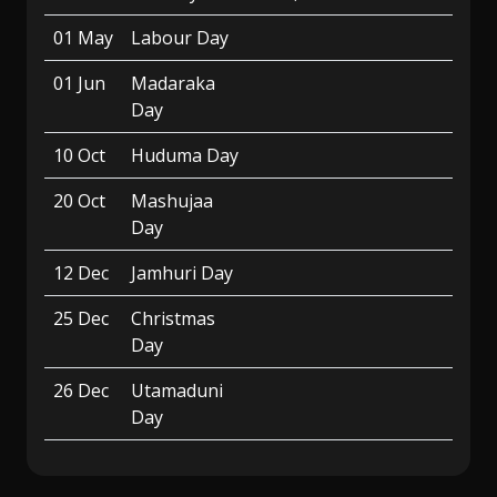
01 May
Labour Day
01 Jun
Madaraka
Day
10 Oct
Huduma Day
20 Oct
Mashujaa
Day
12 Dec
Jamhuri Day
25 Dec
Christmas
Day
26 Dec
Utamaduni
Day