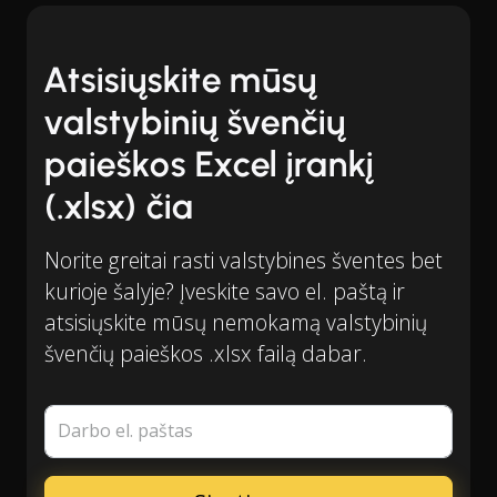
Atsisiųskite mūsų
valstybinių švenčių
paieškos Excel įrankį
(.xlsx) čia
Norite greitai rasti valstybines šventes bet
kurioje šalyje? Įveskite savo el. paštą ir
atsisiųskite mūsų nemokamą valstybinių
švenčių paieškos .xlsx failą dabar.
Darbo el. paštas