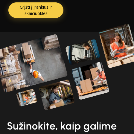
Grįžti į Įrankius ir
skaičiuokles
Sužinokite, kaip galime