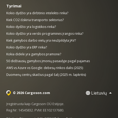
Tyrimai
Kokio dydžio yra dirbtinio intelekto rinka?
Kiek CO2 išskiria transporto sektorius?
Kokio dydžio yra logistikos rinka?
Kokio dydžio yra verslo programinės įrangos rinka?
Kiek gamybos darbo vietų yra neužpildyta JAV?
Kokio dydžio yra ERP rinka?
Kokia didelė yra gamybos pramonė?
50 didžiausių gamybos įmonių pasaulyje pagal pajamas
AWS vs Azure vs Google: debesų rinkos dalis (2025)
Duomenų centrų skaičius pagal šalį (2025 m. lapkritis)
Lietuvių
© 2026 Cargoson.com
Įregistruota kaip Cargoson OÜ Estijoje.
Reg Nr: 14545832. PVM: EE102137680.