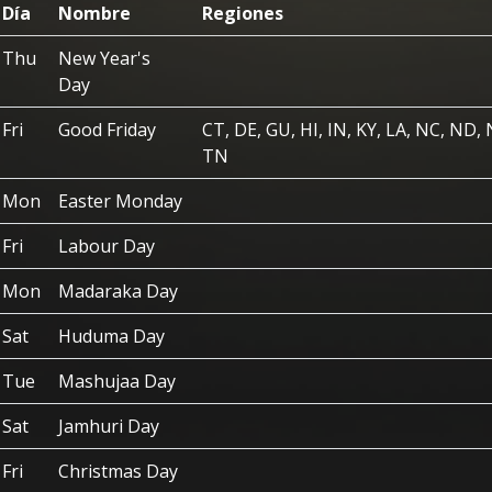
Día
Nombre
Regiones
Thu
New Year's
Day
Fri
Good Friday
CT, DE, GU, HI, IN, KY, LA, NC, ND, 
TN
Mon
Easter Monday
Fri
Labour Day
Mon
Madaraka Day
Sat
Huduma Day
Tue
Mashujaa Day
Sat
Jamhuri Day
Fri
Christmas Day