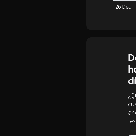
26 Dec
D
h
d
¿Q
cu
ah
fes