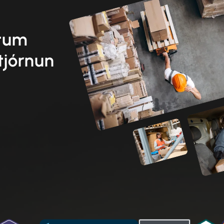
etum
tjórnun