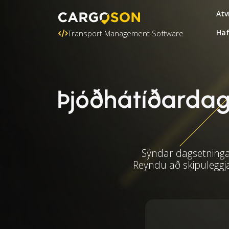
Atv
Ha
Transport Management Software
Þjóðhátíðardaga
Sýndar dagsetningar
Reyndu að skipuleggj