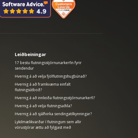
Leiðbeiningar
17 bestu flutningsstjórnunarkerfin fyrir
sendendur
Hvernig á að velja fjölflutningshugbúnað?
Hvernig á að framkvæma einfalt
flutningsútboð?
Hvernig á að innleiða flutningsstjórnunarkerfi?
Hvernig á að velja flutningsaðila?
Hvernig á að sjálfvirka sendingatilkynningar?
Lykilmælikvarðar í flutningum sem allir
vörustjórar ættu að fylgjast með