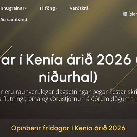
innugreinar
Tilföng
Verðskrá
Ísl
fðu samband
r í Kenía árið 2026 
niðurhal)
 eru raunverulegar dagsetningar þegar flestar skri
a flutninga þína og vörustjórnun á öðrum dögum til
Opinberir frídagar í Kenía árið 2026