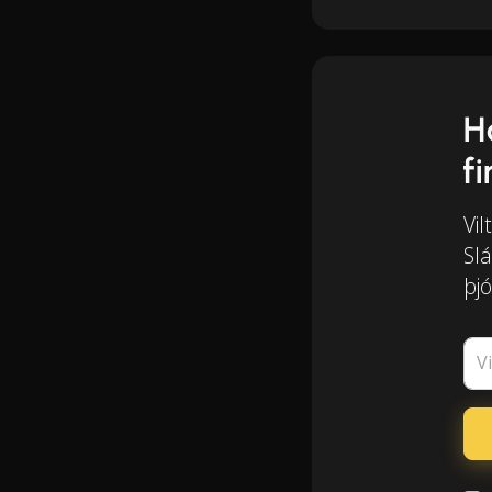
H
f
Vil
Slá
þjó
V