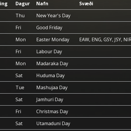
ing
Dagur
Nafn
Svæði
Thu
New Year's Day
Fri
Good Friday
Mon
Easter Monday
EAW, ENG, GSY, JSY, NI
Fri
Labour Day
Mon
Madaraka Day
Sat
Huduma Day
Tue
Mashujaa Day
Sat
Jamhuri Day
Fri
Christmas Day
Sat
Utamaduni Day