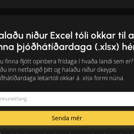
alaðu niður Excel tóli okkar til 
inna þjóðhátíðardaga (.xlsx) hé
tu finna fljótt opinbera frídaga í hvaða landi sem er?
ðu inn netfangið þitt og halaðu niður ókeypis
ðhátíðardaga leitartóli okkar á .xlsx formi núna.
innunetfang