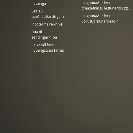
Hugbúnaður fyrir
flutninga
tímasetningu lestunarbryggju
Leit að
Hugbúnaður fyrir
þjóðhátíðardögum
vörustjórnunardeildir
Incoterms reiknivél
Búa til
sendingarmiða
Reiknivél fyrir
flutningstíma farms