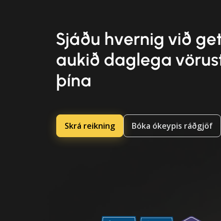
Sjáðu hvernig við g
aukið daglega vörus
þína
Skrá reikning
Bóka ókeypis ráðgjöf