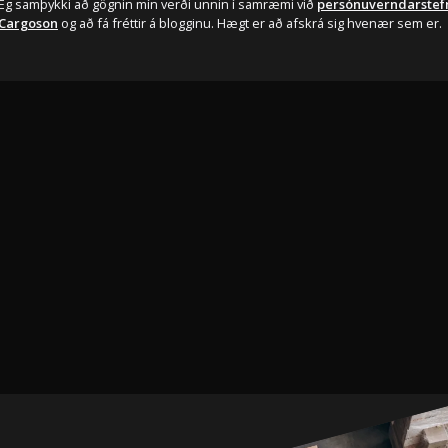
Ég samþykki að gögnin mín verði unnin í samræmi við
persónuverndarstef
Cargoson
og að fá fréttir á blogginu. Hægt er að afskrá sig hvenær sem er.