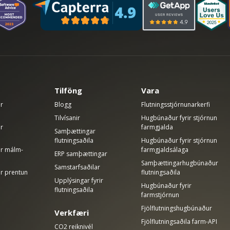
Tilföng
Vara
ir
Blogg
Flutningsstjórnunarkerfi
Tilvísanir
Hugbúnaður fyrir stjórnun
ir
farmgjalda
Samþættingar
flutningsaðila
Hugbúnaður fyrir stjórnun
rir málm-
farmgjaldsálaga
ERP samþættingar
Samþættingarhugbúnaður
Samstarfsaðilar
ir prentun
flutningsaðila
Upplýsingar fyrir
Hugbúnaður fyrir
flutningsaðila
farmstjórnun
Fjölflutningshugbúnaður
Verkfæri
Fjölflutningsaðila farm-API
CO2 reiknivél