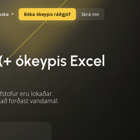
enska
Bóka ókeypis ráðgjöf
Skrá inn
(+ ókeypis Excel
fstofur eru lokaðar.
 að forðast vandamál.