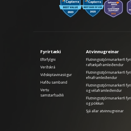
Fyrirtæki
Atvinnugreinar
Eftirfylgni
Flutningsstjórnunarkerfi fyr
raftækjaframleiðendur
Verðskrá
Flutningsstjórnunarkerfi fyr
Viðskiptavinasögur
efnaframleiðendur
Hafðu samband
Flutningsstjórnunarkerfi fy
Vertu
og vélaframleiðendur
samstarfsaðili
Flutningsstjórnunarkerfi fyr
og pökkun
Sjá allar atvinnugreinar