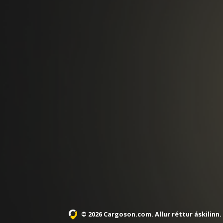
© 2026 Cargoson.com
. Allur réttur áskilinn.