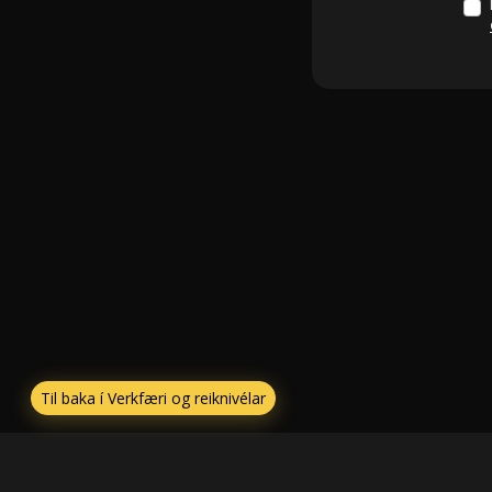
Til baka í Verkfæri og reiknivélar