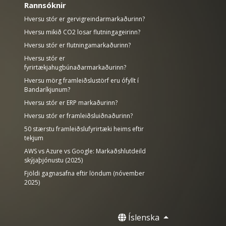
Rannsóknir
Hversu stór er gervigreindarmarkaðurinn?
Hversu mikið CO2 losar flutningageirinn?
Hversu stór er flutningamarkaðurinn?
Hversu stór er
fyrirtækjahugbúnaðarmarkaðurinn?
Hversu mörg framleiðslustörf eru ófyllt í
Bandaríkjunum?
Hversu stór er ERP markaðurinn?
Hversu stór er framleiðsluiðnaðurinn?
50 stærstu framleiðslufyrirtæki heims eftir
tekjum
AWS vs Azure vs Google: Markaðshlutdeild
skýjaþjónustu (2025)
Fjöldi gagnasafna eftir löndum (nóvember
2025)
Íslenska