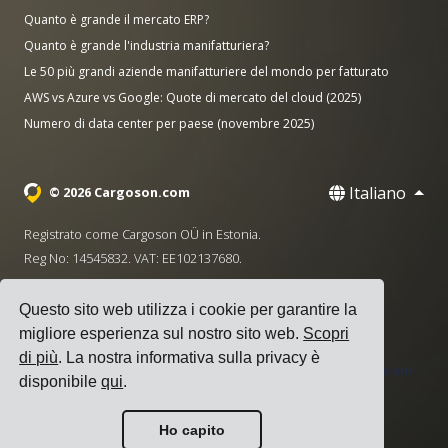
Quanto è grande il mercato ERP?
Quanto è grande l'industria manifatturiera?
Le 50 più grandi aziende manifatturiere del mondo per fatturato
AWS vs Azure vs Google: Quote di mercato del cloud (2025)
Numero di data center per paese (novembre 2025)
Italiano
© 2026 Cargoson.com
Registrato come Cargoson OÜ in Estonia.
Reg No: 14545832. VAT: EE102137680.
Sede centrale: Pärnu mnt. 141, 11314 Tallinn, Estonia
Questo sito web utilizza i cookie per garantire la
·
+372 5555 0028
hello@cargoson.com
migliore esperienza sul nostro sito web.
Scopri
di più
. La nostra informativa sulla privacy è
Termini di Servizio
|
Informativa sulla Privacy
|
Politica sui
disponibile
qui
.
Cookie
Ho capito