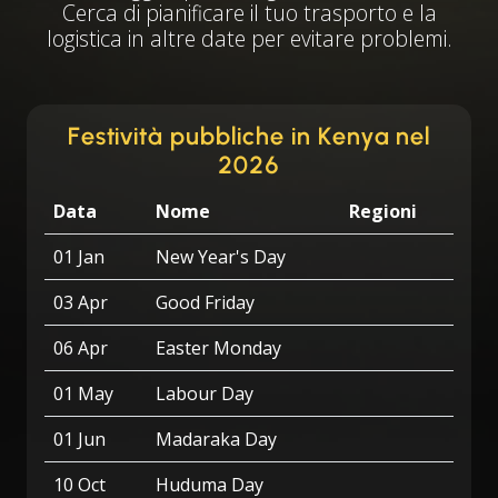
Cerca di pianificare il tuo trasporto e la
logistica in altre date per evitare problemi.
Festività pubbliche in Kenya nel
2026
Data
Nome
Regioni
01 Jan
New Year's Day
03 Apr
Good Friday
06 Apr
Easter Monday
01 May
Labour Day
01 Jun
Madaraka Day
10 Oct
Huduma Day