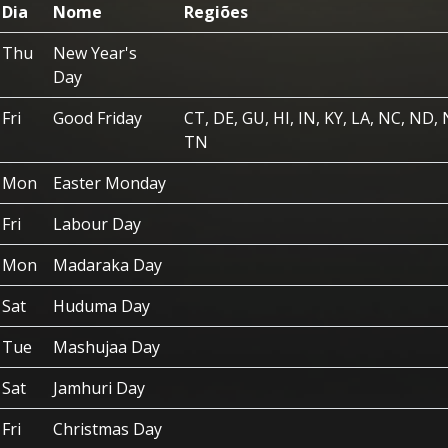
Dia
Nome
Regiões
Thu
New Year's
Day
Fri
Good Friday
CT, DE, GU, HI, IN, KY, LA, NC, ND, 
TN
Mon
Easter Monday
Fri
Labour Day
Mon
Madaraka Day
Sat
Huduma Day
Tue
Mashujaa Day
Sat
Jamhuri Day
Fri
Christmas Day