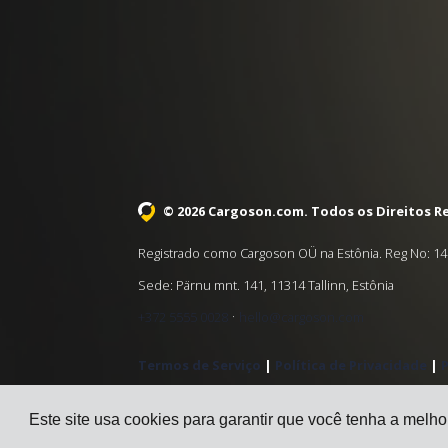
© 2026 Cargoson.com
. Todos os Direitos R
Registrado como Cargoson OÜ na Estônia. Reg No: 14
Sede: Pärnu mnt. 141, 11314 Tallinn, Estônia
·
+372 5555 0028
hello@cargoson.com
Termos de Serviço
|
Política de Privacidade
|
P
Este site usa cookies para garantir que você tenha a melho