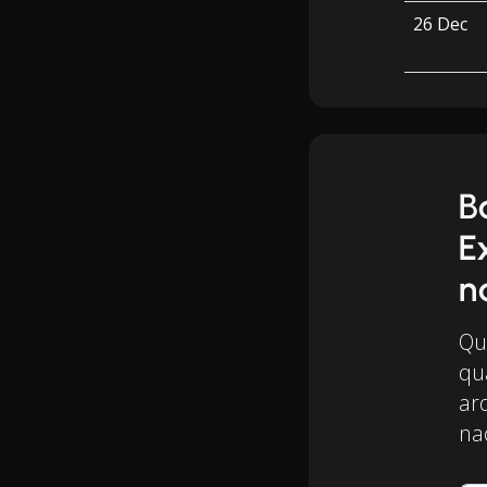
26 Dec
B
E
n
Qu
qu
arq
nac