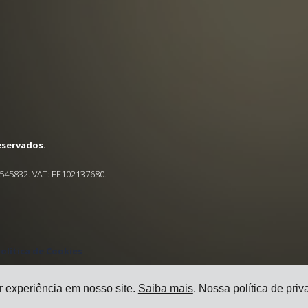
eservados.
545832. VAT: EE102137680.
olítica de Cookies
r experiência em nosso site.
Saiba mais
. Nossa política de pr