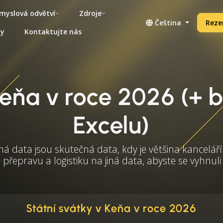
myslová odvětví
Zdroje
Čeština
Reze
ny
Kontaktujte nás
Keňa v roce 2026 (+ 
Excelu)
á data jsou skutečná data, kdy je většina kanceláří
přepravu a logistiku na jiná data, abyste se vyhn
Státní svátky v Keňa v roce 2026