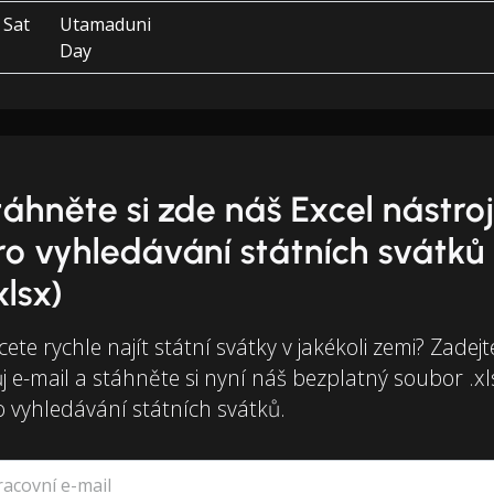
Sat
Utamaduni
Day
táhněte si zde náš Excel nástro
ro vyhledávání státních svátků
xlsx)
ete rychle najít státní svátky v jakékoli zemi? Zadejt
j e-mail a stáhněte si nyní náš bezplatný soubor .xl
o vyhledávání státních svátků.
racovní e-mail