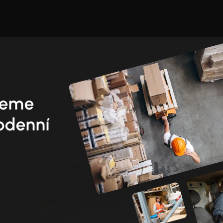
ůžeme
dodenní