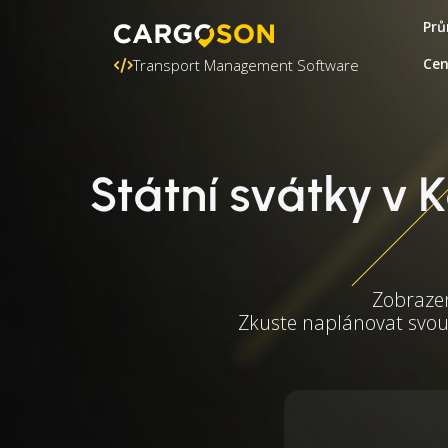
Prů
Ce
Transport Management Software
Státní svátky v 
Zobrazen
Zkuste naplánovat svou 