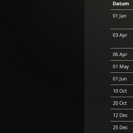
Datum
01 Jan
03 Apr
06 Apr
01 May
01 Jun
10 Oct
20 Oct
12 Dec
25 Dec