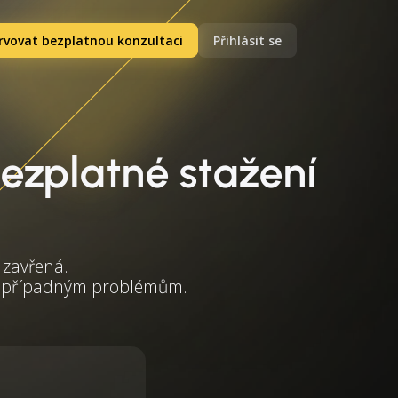
rvovat bezplatnou konzultaci
Přihlásit se
bezplatné stažení
 zavřená.
uli případným problémům.