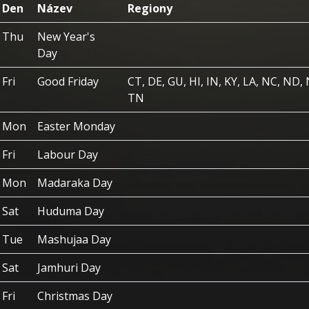
Den
Název
Regiony
Thu
New Year's
Day
Fri
Good Friday
CT, DE, GU, HI, IN, KY, LA, NC, ND, 
TN
Mon
Easter Monday
Fri
Labour Day
Mon
Madaraka Day
Sat
Huduma Day
Tue
Mashujaa Day
Sat
Jamhuri Day
Fri
Christmas Day