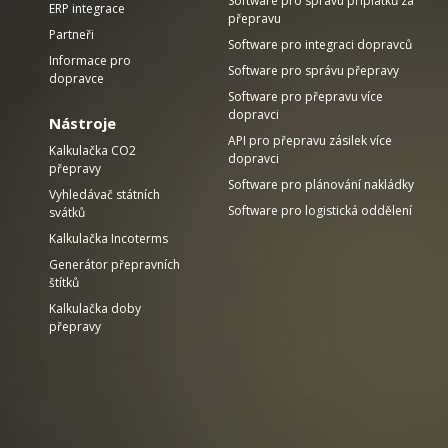
Software pro správu příplatků za
ERP integrace
přepravu
Partneři
Software pro integraci dopravců
Informace pro
Software pro správu přepravy
dopravce
Software pro přepravu více
dopravci
Nástroje
API pro přepravu zásilek více
Kalkulačka CO2
dopravci
přepravy
Software pro plánování nakládky
Vyhledávač státních
Software pro logistická oddělení
svátků
Kalkulačka Incoterms
Generátor přepravních
štítků
Kalkulačka doby
přepravy