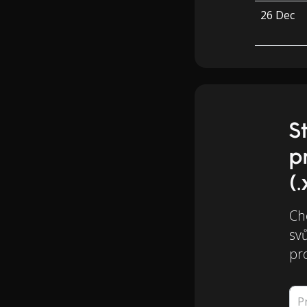
26 Dec
S
p
(.
Chc
svů
pr
P