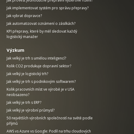
Jak provést jednoduché přepravní výběrové řízení?
Jak implementovat systém pro správu přepravy?
Jak vybrat dopravce?
Jak automatizovat oznámení o zásilkách?
KPI přepravy, které by měl sledovat každý
logistický manažer
Výzkum
Jak velký je trh s umělou inteligencí?
Kolik CO2 produkuje dopravní sektor?
Jak velký je logistický trh?
Jak velký je trh s podnikovým softwarem?
Kolik pracovních míst ve výrobě je v USA
neobsazeno?
Jak velký je trh s ERP?
Jak velký je výrobní průmysl?
50 největších výrobních společností na světě podle
příjmů
AWS vs Azure vs Google: Podíl na trhu cloudových