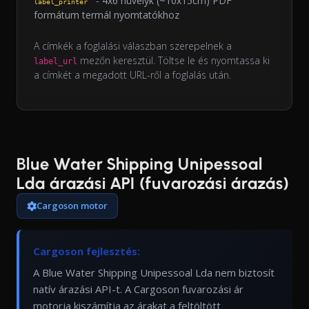
- 4x6 hüvelyk (~10x15cm) PDF
label_printer
formátum termál nyomtatókhoz
A címkék a foglalási válaszban szerepelnek a
mezőn keresztül. Töltse le és nyomtassa ki
label_url
a címkét a megadott URL-ről a foglalás után.
Blue Water Shipping Unipessoal
Lda árazási API (fuvarozási árazás)
Cargoson motor
Cargoson fejlesztés:
A Blue Water Shipping Unipessoal Lda nem biztosít
natív árazási API-t. A Cargoson fuvarozási ár
motorja kiszámítja az árakat a feltöltött