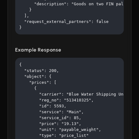
      "description": "Goods on two FIN pallets"

    }

  ],

  "request_external_partners": false

}
Example Response
{

  "status": 200,

  "object": {

    "prices": [

      {

        "carrier": "Blue Water Shipping Unipessoa
        "reg_no": "513410325",

        "id": 5593,

        "service": "Main",

        "service_id": 85,

        "price": "19.13",

        "unit": "payable_weight",

        "type": "price_list"
