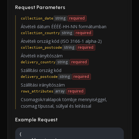
Request Parameters
string
required
collection_date
Átvételi dátum ÉÉÉÉ-HH-NN formátumban
string
required
collection_country
Átvételi ország kód (ISO 3166-1 alpha-2)
string
required
collection_postcode
Átvételi irányítószám
string
required
delivery_country
Szállítási ország kód
string
required
delivery_postcode
Szállítási irányítószám
array
required
rows_attributes
Csomagok/raklapok tömbje mennyiséggel,
csomag típussal, súllyal és leírással
Example Request
{
