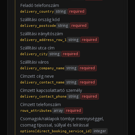
Feladó telefonszám
string
required
delivery_country
Szállítási ország kód
string
required
delivery_postcode
Szállítási irányítószám
string
required
delivery_address_row_1
Szállítási utca cím
string
required
delivery_city
Szállítási város
string
required
delivery_company_name
Címzett cég neve
string
required
delivery_contact_name
Címzett kapcsolattartó személy
string
required
delivery_contact_phone
Címzett telefonszám
array
required
rows_attributes
Csomagok/raklapok tömbje mennyiséggel,
csomag típussal, súllyal és leírással
integer
options[direct_booking_service_id]