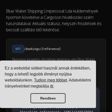
Blue Water Shipping Unipessoal Lda küldemények
nyomon követése a Cargoson hivatkozási szám
használatával. Aktuális státusz, helyszín frissítések és
becsült szállítási idő lekérése.
GET
/bookings/{reference}
Nyomon követési részletek lekérése egy Blue Water
Shipping Unipessoal Lda küldeményhez a Cargoson
Ez a weboldal sütiket használ annak érdekében,
foglalási hivatkozás használatával.
hogy a lehető legjobb élményt nyújtsa
weboldalunkon.
Tudjon meg többet
. Adatvédelmi
Example Response
irányelveinket megtalálja
itt
.
{

  "reference": "CG12345",

Rendben
  "status": "in_transit",

  "latest_status": "collected",

  "tracking_reference": "ABC1234567890",
