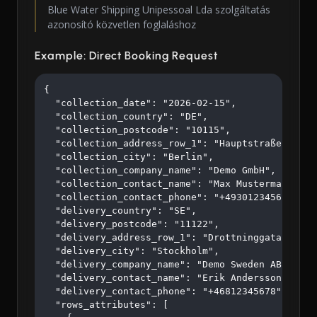
Blue Water Shipping Unipessoal Lda szolgáltatás
azonosító közvetlen foglaláshoz
Example: Direct Booking Request
{

  "collection_date": "2026-02-15",

  "collection_country": "DE",

  "collection_postcode": "10115",

  "collection_address_row_1": "Hauptstraße 123",

  "collection_city": "Berlin",

  "collection_company_name": "Demo GmbH",

  "collection_contact_name": "Max Mustermann",

  "collection_contact_phone": "+4930123456",

  "delivery_country": "SE",

  "delivery_postcode": "11122",

  "delivery_address_row_1": "Drottninggatan 45",

  "delivery_city": "Stockholm",

  "delivery_company_name": "Demo Sweden AB",

  "delivery_contact_name": "Erik Andersson",

  "delivery_contact_phone": "+46812345678",

  "rows_attributes": [
