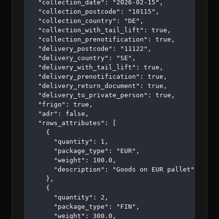
  "collection_date": "2026-02-15",

  "collection_postcode": "10115",

  "collection_country": "DE",

  "collection_with_tail_lift": true,

  "collection_prenotification": true,

  "delivery_postcode": "11122",

  "delivery_country": "SE",

  "delivery_with_tail_lift": true,

  "delivery_prenotification": true,

  "delivery_return_document": true,

  "delivery_to_private_person": true,

  "frigo": true,

  "adr": false,

  "rows_attributes": [

    {

      "quantity": 1,

      "package_type": "EUR",

      "weight": 100.0,

      "description": "Goods on EUR pallet"

    },

    {

      "quantity": 2,

      "package_type": "FIN",

      "weight": 300.0,
