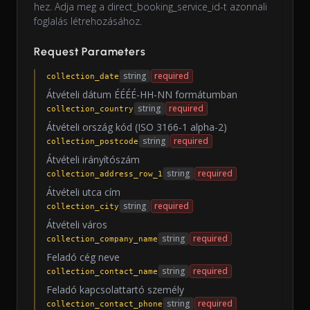
hez. Adja meg a direct_booking_service_id-t azonnali
foglalás létrehozásához.
Request Parameters
string
required
collection_date
Átvételi dátum ÉÉÉÉ-HH-NN formátumban
string
required
collection_country
Átvételi ország kód (ISO 3166-1 alpha-2)
string
required
collection_postcode
Átvételi irányítószám
string
required
collection_address_row_1
Átvételi utca cím
string
required
collection_city
Átvételi város
string
required
collection_company_name
Feladó cég neve
string
required
collection_contact_name
Feladó kapcsolattartó személy
string
required
collection_contact_phone