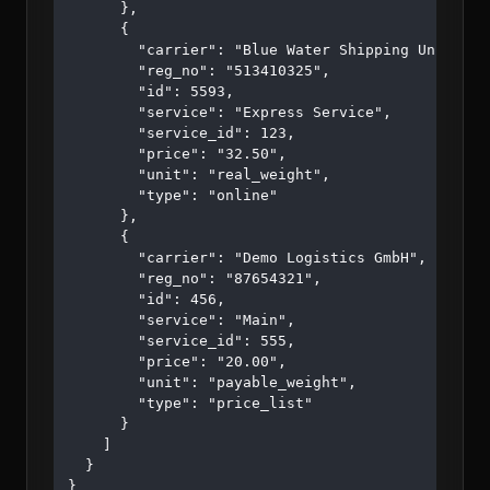
      },

      {

        "carrier": "Blue Water Shipping Unipessoa
        "reg_no": "513410325",

        "id": 5593,

        "service": "Express Service",

        "service_id": 123,

        "price": "32.50",

        "unit": "real_weight",

        "type": "online"

      },

      {

        "carrier": "Demo Logistics GmbH",

        "reg_no": "87654321",

        "id": 456,

        "service": "Main",

        "service_id": 555,

        "price": "20.00",

        "unit": "payable_weight",

        "type": "price_list"

      }

    ]

  }

}