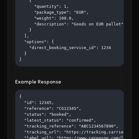
    {

      "quantity": 1,

      "package_type": "EUR",

      "weight": 100.0,

      "description": "Goods on EUR pallet"

    }

  ],

  "options": {

    "direct_booking_service_id": 1234

  }

}
Example Response
{

  "id": 12345,

  "reference": "CG12345",

  "status": "booked",

  "latest_status": "confirmed",

  "tracking_reference": "ABC1234567890",

  "tracking_url": "https://tracking.carrier.com/A
  "label_url": "https://www.cargoson.com/labels/a