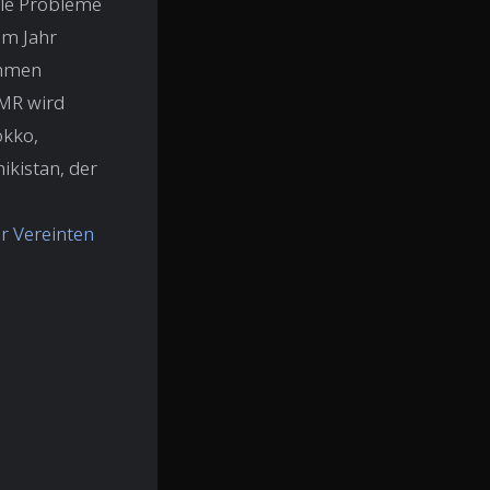
lle Probleme
im Jahr
ommen
CMR wird
okko,
ikistan, der
r Vereinten