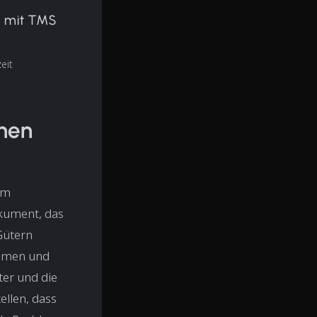
t mit TMS
eit
chen
im
okument, das
Gütern
Namen und
ter und die
llen, dass