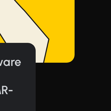
ware
MR-