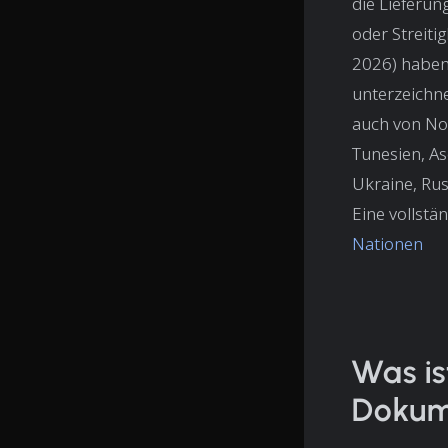
die Lieferun
oder Streiti
2026) haben
unterzeichn
auch von No
Tunesien, As
Ukraine, Ru
Eine vollstän
Nationen
Was is
Dokum