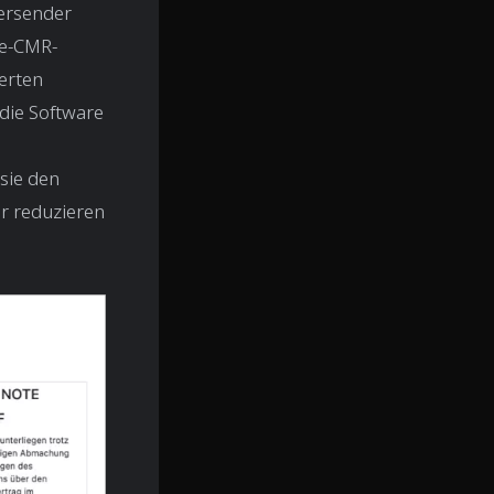
Versender
ne-CMR-
erten
die Software
sie den
r reduzieren