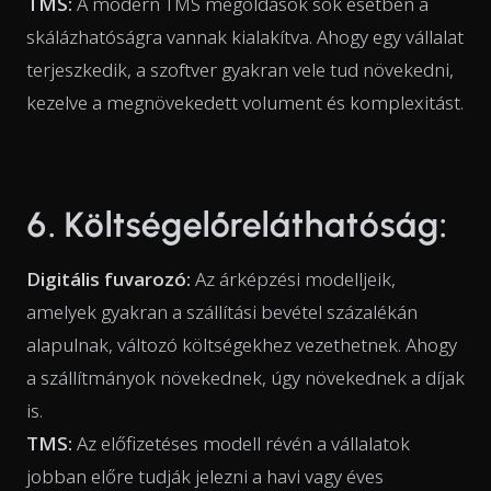
TMS:
A modern TMS megoldások sok esetben a
skálázhatóságra vannak kialakítva. Ahogy egy vállalat
terjeszkedik, a szoftver gyakran vele tud növekedni,
kezelve a megnövekedett volument és komplexitást.
6. Költségelőreláthatóság:
Digitális fuvarozó:
Az árképzési modelljeik,
amelyek gyakran a szállítási bevétel százalékán
alapulnak, változó költségekhez vezethetnek. Ahogy
a szállítmányok növekednek, úgy növekednek a díjak
is.
TMS:
Az előfizetéses modell révén a vállalatok
jobban előre tudják jelezni a havi vagy éves