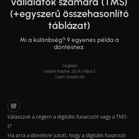
vállalatok számára (TMS)
(+egyszerű összehasonlító
táblázat)
Mi a különbség? 9 egyenes példa a
döntéshez.
Cargoson
Utoljára frissítve: 2024. május 3.
3 perc olvasási idő
Válasszuk a cégem a digitális fuvarozót vagy a TMS-
t?
Ha arra a döntésre jutott, hogy a digitális fuvarozó