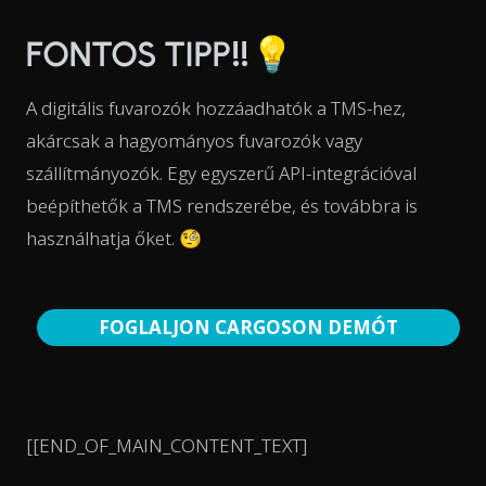
FONTOS TIPP‼️💡
A digitális fuvarozók hozzáadhatók a TMS-hez,
akárcsak a hagyományos fuvarozók vagy
szállítmányozók. Egy egyszerű API-integrációval
beépíthetők a TMS rendszerébe, és továbbra is
használhatja őket. 🧐
FOGLALJON CARGOSON DEMÓT
[[END_OF_MAIN_CONTENT_TEXT]