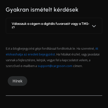
Gyakran ismételt kérdések
Válasszuk a cégem a digitális fuvarozót vagy a TMS-
t?
Ezt a blogbejegyzést gépi fordítással fordítottuk le. Ha szeretné,
itt
elolvashatja az eredeti bejegyzést
. Ha hibákat észlel, vagy javaslatai
vannak a fejlesztésre, kérjük, vegye fel a kapcsolatot velem, a
szerzővel e-mailben a
support@cargoson.com
címen.
Hírek