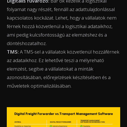
Digitális fuvarozó:
Bár ők kezelik a logisztikai
folyamat nagy részét, fennáll az adattulajdonlással
kapcsolatos kockázat. Lehet, hogy a vállalatok nem
férnek hozzá közvetlenül a logisztikai adataikhoz,
ami pedig kulcsfontosságú az elemzéshez és a
döntéshozatalhoz.
TMS:
A TMS-sel a vállalatok közvetlenül hozzáférnek
az adataikhoz. Ez lehetővé teszi a mélyreható
elemzést, segítve a vállalatokat a minták
azonosításában, előrejelzések készítésében és a
műveletek optimalizálásában.