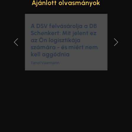
Ajánlott olvasmányok
A DSV felvásárolja a DB
Schenkert: Mit jelent ez
az Ön logisztikája
számára - és miért nem
Previous Slide
Next Sl
kell aggódnia
Tanel Vaarmann