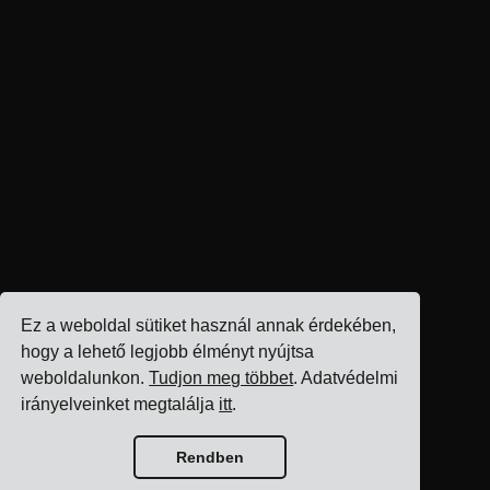
Ez a weboldal sütiket használ annak érdekében,
hogy a lehető legjobb élményt nyújtsa
weboldalunkon.
Tudjon meg többet
. Adatvédelmi
irányelveinket megtalálja
itt
.
Rendben