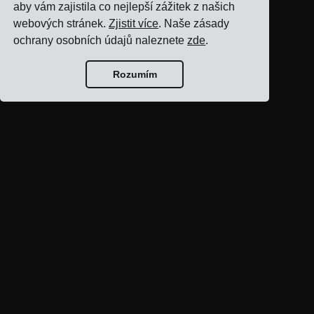
aby vám zajistila co nejlepší zážitek z našich
webových stránek.
Zjistit více
. Naše zásady
ochrany osobních údajů naleznete
zde
.
Rozumím
Domovská stránka
blogu