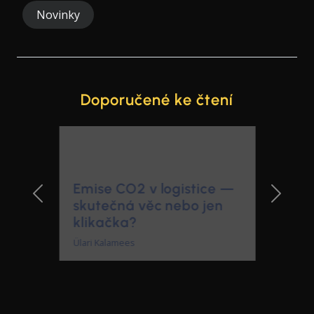
Novinky
Doporučené ke čtení
Emise CO2 v logistice —
skutečná věc nebo jen
Previous Slide
Next Sl
klikačka?
Ülari Kalamees