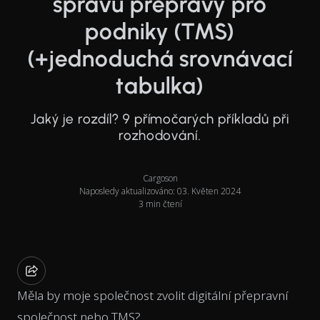
správu přepravy pro
podniky (TMS)
(+jednoduchá srovnávací
tabulka)
Jaký je rozdíl? 9 přímočarých příkladů při
rozhodování.
Cargoson
Naposledy aktualizováno: 03. Květen 2024
3 min čtení
Měla by moje společnost zvolit digitální přepravní
společnost nebo TMS?