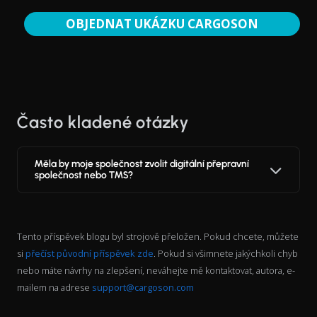
OBJEDNAT UKÁZKU CARGOSON
Často kladené otázky
Měla by moje společnost zvolit digitální přepravní
společnost nebo TMS?
Tento příspěvek blogu byl strojově přeložen. Pokud chcete, můžete
si
přečíst původní příspěvek zde
. Pokud si všimnete jakýchkoli chyb
nebo máte návrhy na zlepšení, neváhejte mě kontaktovat, autora, e-
mailem na adrese
support@cargoson.com