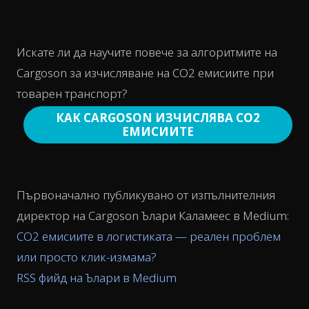
Искате ли да научите повече за алгоритмите на
Cargoson за изчисляване на CO2 емисиите при
товарен транспорт?
КАК CARGOSON ИЗЧИСЛЯВА CO2
ЕМИСИИТЕ
Първоначално публикувано от изпълнителния
директор на Cargoson Ълари Каламеес в Medium:
CO2 емисиите в логистиката — реален проблем
или просто клик-измама?
RSS фийд на Ълари в Medium