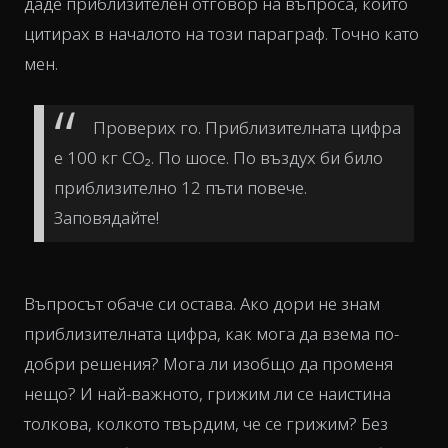
даде приблизителен отговор на въпроса, който
цитирах в началото на този параграф. Точно като
мен.
Проверих го. Приблизителната цифра
е 100 кг CO₂. По шосе. По въздух би било
приблизително 12 пъти повече.
Заповядайте!
Въпросът обаче си остава. Ако дори не знам
приблизителната цифра, как мога да взема по-
добри решения? Мога ли изобщо да променя
нещо? И най-важното, грижим ли се наистина
толкова, колкото твърдим, че се грижим? Без