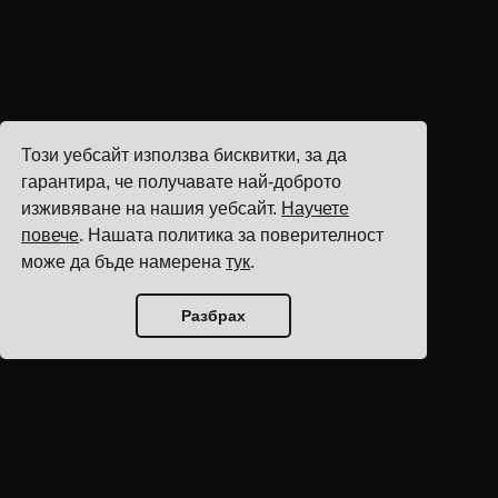
Този уебсайт използва бисквитки, за да
гарантира, че получавате най-доброто
изживяване на нашия уебсайт.
Научете
повече
. Нашата политика за поверителност
може да бъде намерена
тук
.
Разбрах
Начало на блога