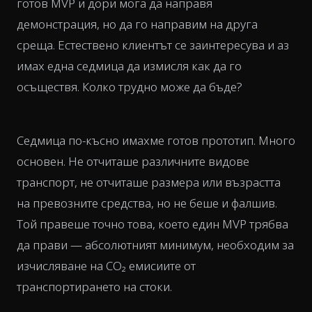
готов MVP и дори мога да направя
демонстрация, но да го направим на друга
среща. Естествено клиентът се заинтересува и аз
имах една седмица да измисля как да го
осъществя. Колко трудно може да бъде?
Седмица по-късно имахме готов прототип. Много
основен. Не отчиташе различните видове
транспорт, не отчиташе размера или възрастта
на превозните средства, но не беше и фалшив.
Той правеше точно това, което един MVP трябва
да прави — абсолютният минимум, необходим за
изчисляване на CO₂ емисиите от
транспортирането на стоки.