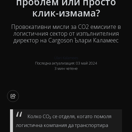
проблем или просто
клик-измама?
Провокативни мисли за CO2 емисиите в
логистичния сектор от изпълнителния
директор на Cargoson Ълари Каламеес
Ülari Kalamees
Последна актуализация: 03 май 2024
3 мин четене
Колко CO₂ се отделя, когато помоля
логистична компания да транспортира