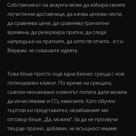
Собственикът на акаунта може да избира своите
логистични доставчици, да качва ценови листи,
да сравнява цени, да сравнява транзитни
времена, да резервира пратки, да следи
напредъка на пратките, да изтегля отчети... и т.н.
Вярвам, че схванахте идеята.
Това беше просто още една бизнес среща с нов
потенциален клиент. По време на срещата,
съвсем неочаквано клиентът попита дали можем
да изчисляваме и CO₂ емисиите. Като обучен
търговски представител, незабавният ми
отговор беше „Да, можем". За да не прозвучи
твърде празно, добавих, че всъщност имаме