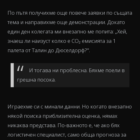
По пътя получихме още повече заявки по същата
тема и направихме още демонстрации. Докато
един ден колегата ми внезапно ме попита: „Хей,
знаеш ли наизуст колко е CO₂ емисията за 1
палета от Талин до Дюселдорф?".
И тогава ни проблесна. Бяхме поели в
грешна посока.
Играехме си с минали данни. Но когато внезапно
някой поиска приблизителна оценка, нямах
никаква представа. По-важното е, че ако бях
логистичен специалист, само обща прогноза за