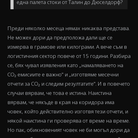
една палета стоки от Талин до Дюселдорф?
Преди няколко месеца нямах никаква представа.
Не можех дори да предположа дали ще се
измерва в грамове или килограми. А вече съм в
логистичния сектор повече от 15 години. Разбира
се, бях чувал изявления като
„намаляването на
CO₂ емисиите е важно"
и
„изготвяме месечни
отчети за CO₂ и следим резултатите".
И в повечето
случаи вярвам, че това е истина. Наистина
вярвам, че някъде в края на коридора има
човек, който действително изготвя тези отчети, и
някой наистина ги проверява от време на време.
Но пак, обикновеният човек не би могъл дори да