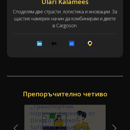
Ülari Kalamees
Споделям две страсти: логистика и иновации. За
щастие намерих начин да комбинирам и двете
в Cargoson.
LinkedIn
Medium
Crunchbase
Cargoson
Препоръчително четиво
Уебинар
„Транспортни
поръчки директно от
Directo Business
Software до вашите