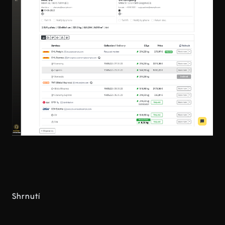
Shrnutí