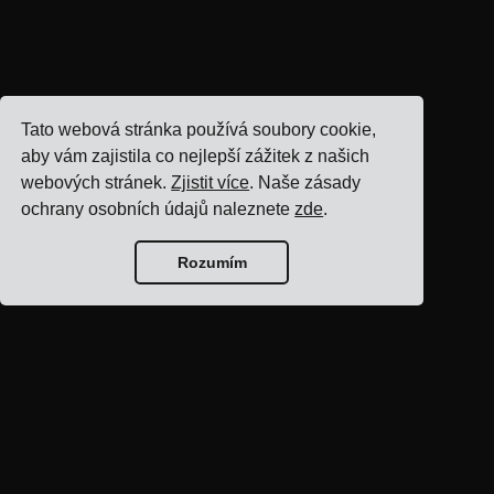
Tato webová stránka používá soubory cookie,
aby vám zajistila co nejlepší zážitek z našich
webových stránek.
Zjistit více
. Naše zásady
ochrany osobních údajů naleznete
zde
.
Rozumím
Domovská stránka
blogu