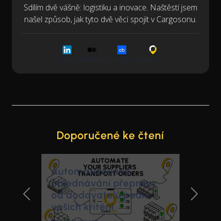
Sdílím dvě vášně: logistiku a inovace. Naštěstí jsem
našel způsob, jak tyto dvě věci spojit v Cargosonu.
LinkedIn
Medium
Crunchbase
Cargoson
Doporučené ke čtení
Automatizované
objednávání přepravy
od dodavatelů podle
Previous Slide
Next Sl
vašich kritérií.
Tanel Vaarmann