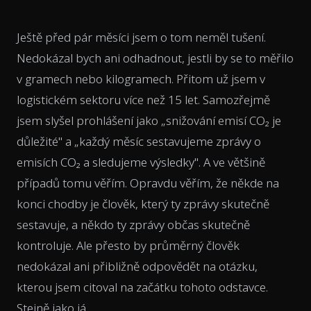
Ještě před pár měsíci jsem o tom neměl tušení.
Nedokázal bych ani odhadnout, jestli by se to měřilo
v gramech nebo kilogramech. Přitom už jsem v
logistickém sektoru více než 15 let. Samozřejmě
jsem slyšel prohlášení jako
„snižování emisí CO₂ je
důležité"
a
„každý měsíc sestavujeme zprávy o
emisích CO₂ a sledujeme výsledky".
A ve většině
případů tomu věřím. Opravdu věřím, že někde na
konci chodby je člověk, který ty zprávy skutečně
sestavuje, a někdo ty zprávy občas skutečně
kontroluje. Ale přesto by průměrný člověk
nedokázal ani přibližně odpovědět na otázku,
kterou jsem citoval na začátku tohoto odstavce.
Stejně jako já.