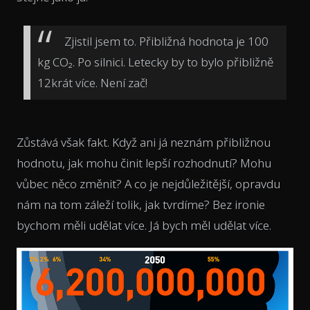
Zjistil jsem to. Přibližná hodnota je 100
kg CO₂. Po silnici. Letecky by to bylo přibližně
12krát více. Není zač!
Zůstává však fakt. Když ani já neznám přibližnou
hodnotu, jak mohu činit lepší rozhodnutí? Mohu
vůbec něco změnit? A co je nejdůležitější, opravdu
nám na tom záleží tolik, jak tvrdíme? Bez ironie
bychom měli udělat více. Já bych měl udělat více.