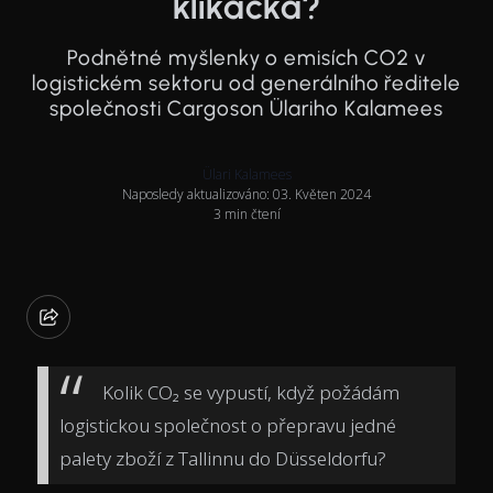
klikačka?
Podnětné myšlenky o emisích CO2 v
logistickém sektoru od generálního ředitele
společnosti Cargoson Ülariho Kalamees
Ülari Kalamees
Naposledy aktualizováno: 03. Květen 2024
3 min čtení
Kolik CO₂ se vypustí, když požádám
logistickou společnost o přepravu jedné
palety zboží z Tallinnu do Düsseldorfu?