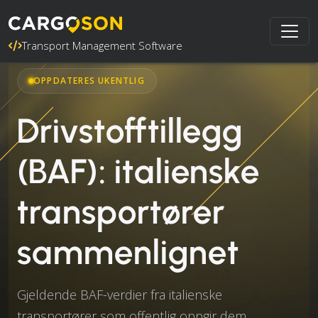
Transport Management Software
OPPDATERES UKENTLIG
Drivstofftillegg
(BAF): italienske
transportører
sammenlignet
Gjeldende BAF-verdier fra italienske
transportører som offentlig oppgir dem