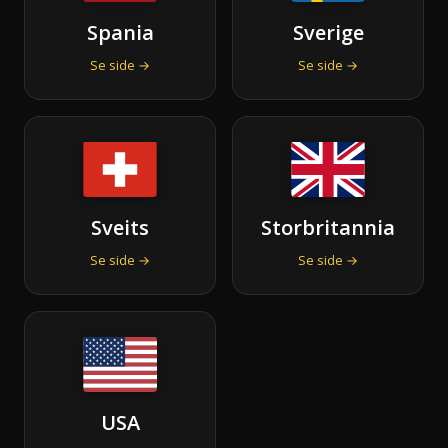
Spania
Sverige
Se side →
Se side →
Sveits
Storbritannia
Se side →
Se side →
USA