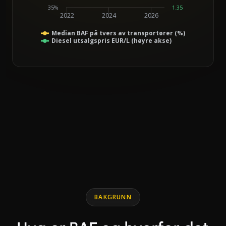
35%
1.35
2022
2024
2026
Median BAF på tvers av transportører (%)
Diesel utsalgspris EUR/L (høyre akse)
End of interactive chart.
Line chart with 2 lines.
BAKGRUNN