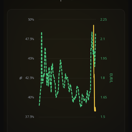
50%
2.25
47.5%
2.1
45%
1.95
EUR/L
42.5%
1.8
%
Chart
40%
1.65
37.5%
1.5