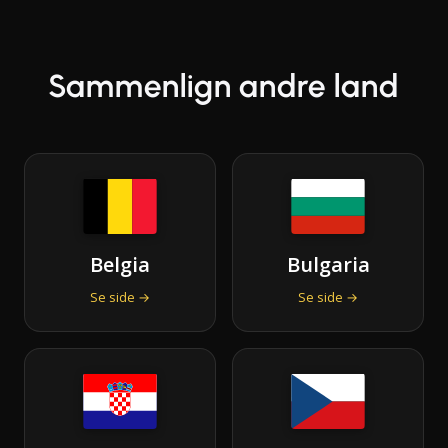
Sammenlign andre land
Belgia
Bulgaria
Se side →
Se side →