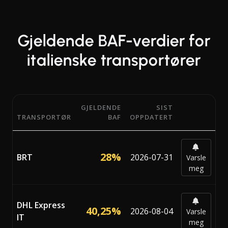
Gjeldende BAF-verdier for
italienske transportører
GJELDENDE
SIST
TRANSPORTØR
BAF
OPPDATERT
Gjeldende BAF-prosenter (Bunker Adjustment Factor) fra 
28%
BRT
2026-07-31
Varsle
meg
DHL Express
40,25%
2026-08-04
Varsle
IT
meg