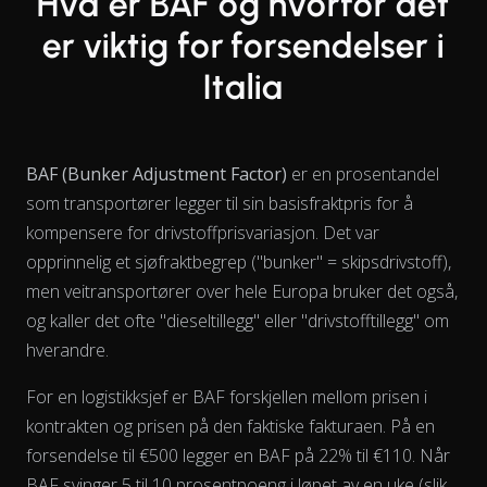
Hva er BAF og hvorfor det
er viktig for forsendelser i
Italia
BAF (Bunker Adjustment Factor)
er en prosentandel
som transportører legger til sin basisfraktpris for å
kompensere for drivstoffprisvariasjon. Det var
opprinnelig et sjøfraktbegrep ("bunker" = skipsdrivstoff),
men veitransportører over hele Europa bruker det også,
og kaller det ofte "dieseltillegg" eller "drivstofftillegg" om
hverandre.
For en logistikksjef er BAF forskjellen mellom prisen i
kontrakten og prisen på den faktiske fakturaen. På en
forsendelse til €500 legger en BAF på 22% til €110. Når
View as data table, Chart
BAF svinger 5 til 10 prosentpoeng i løpet av en uke (slik