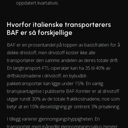
oppdatert kvartalsvis.
The chart has 1 X axis displaying Time. Data ranges from 202
Hvorfor italienske transportørers
BAF er så forskjellige
BAF er en prosentandel på toppen av basisfrakten for å
dekke drivstoff, men drivstoff koster ikke alle
transportører den samme
andelen
av deres totale drift.
En langtransport-FTL-operatør kan ha 35 til 40% av
driftskostnadene i drivstoff; en bybudbil-
pakketransportør kan ligge under 15%. En vanlig
bransjeantagelse i publiserte BAF-formler er at drivstoff
utgjør rundt 30% av de totale fraktkostnadene, noe som
betyr at en 10% dieselstigning gir omtrent 3% prisøkning.
I tillegg varierer gjennomgangshyppigheten. En
transportør med månedlig gjennomgangssyklus henger