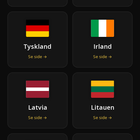
Tyskland
Irland
Se side →
Se side →
Latvia
Litauen
Se side →
Se side →