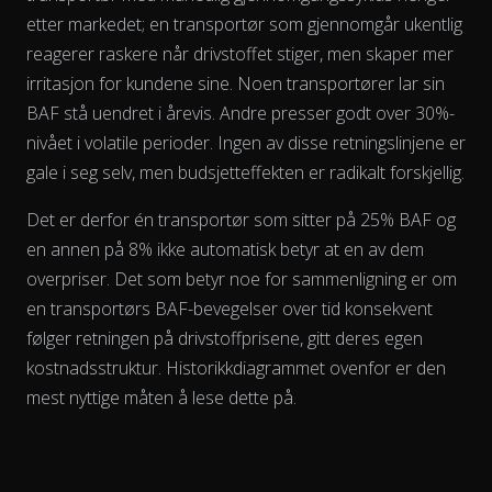
etter markedet; en transportør som gjennomgår ukentlig
reagerer raskere når drivstoffet stiger, men skaper mer
irritasjon for kundene sine. Noen transportører lar sin
The chart has 2 Y axes displaying % and EUR/L.
BAF stå uendret i årevis. Andre presser godt over 30%-
nivået i volatile perioder. Ingen av disse retningslinjene er
gale i seg selv, men budsjetteffekten er radikalt forskjellig.
Det er derfor én transportør som sitter på 25% BAF og
en annen på 8% ikke automatisk betyr at en av dem
overpriser. Det som betyr noe for sammenligning er om
en transportørs BAF-bevegelser
over tid
konsekvent
følger retningen på drivstoffprisene, gitt deres egen
kostnadsstruktur. Historikkdiagrammet ovenfor er den
mest nyttige måten å lese dette på.