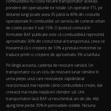
combustibilul nu costă fiecare transportator aceeași
pondere
din operațiunile lor totale. Un operator FTL pe
distanțe lungi poate avea 35 până la 40% din costurile
operaționale în combustibil; un serviciu de curierat urban
de colete poate fi sub 15%. O ipoteză comună în
formulele BAF publicate este că combustibilul reprezintă
aproximativ 30% din costul total al transportului, ceea ce
înseamnă că o creștere de 10% a prețului motorinei se
The chart has 2 Y axes displaying % and EUR/L.
traduce printr-o creștere de aproximativ 3% a tarifului.
Pe lângă aceasta, cadența de revizuire variază. Un
transportator cu un ciclu de revizuire lunar rămâne în
urma pieței; unul care revizuiește săptămânal
reacționează mai repede când combustibilul crește, dar
creează mai multe neplăceri clienților săi. Unii
transportatori lasă BAF-ul neschimbat ani de zile. Alții
ajung bine peste 30% în perioadele volatile. Niciuna