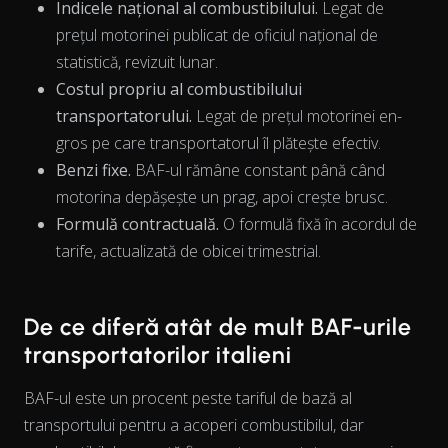
Indicele național al combustibilului.
Legat de
prețul motorinei publicat de oficiul național de
statistică, revizuit lunar.
Costul propriu al combustibilului
transportatorului.
Legat de prețul motorinei en-
The chart has 1 X axis displaying Time. Data ranges from 202
gros pe care transportatorul îl plătește efectiv.
Benzi fixe.
BAF-ul rămâne constant până când
motorina depășește un prag, apoi crește brusc.
Formulă contractuală.
O formulă fixă în acordul de
tarife, actualizată de obicei trimestrial.
De ce diferă atât de mult BAF-urile
transportatorilor italieni
BAF-ul este un procent peste tariful de bază al
transportului pentru a acoperi combustibilul, dar