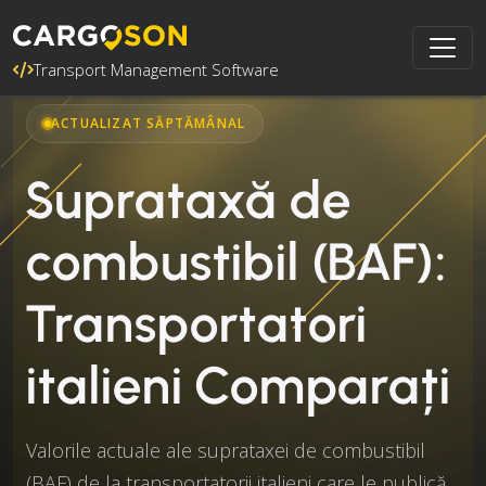
Transport Management Software
ACTUALIZAT SĂPTĂMÂNAL
Suprataxă de
combustibil (BAF):
Transportatori
italieni Comparați
Valorile actuale ale suprataxei de combustibil
(BAF) de la transportatorii italieni care le publică