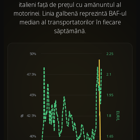
italieni față de prețul cu amănuntul al
motorinei. Linia galbenă reprezintă BAF-ul
median al transportatorilor în fiecare
săptămână.
50%
2.25
47.5%
2.1
45%
1.95
EUR/L
42.5%
1.8
%
Chart
40%
1.65