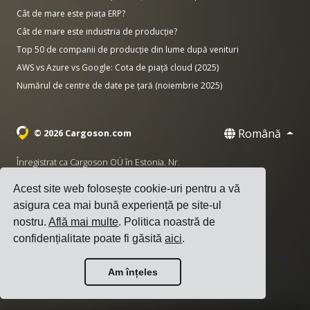
Cât de mare este piața ERP?
Cât de mare este industria de producție?
Top 50 de companii de producție din lume după venituri
AWS vs Azure vs Google: Cota de piață cloud (2025)
Numărul de centre de date pe țară (noiembrie 2025)
Română
© 2026 Cargoson.com
Înregistrat ca Cargoson OÜ în Estonia. Nr.
înreg.: 14545832. TVA: EE102137680.
Acest site web folosește cookie-uri pentru a vă
Sediu: Pärnu mnt. 141, 11314 Tallinn, Estonia
asigura cea mai bună experiență pe site-ul
·
nostru.
Află mai multe
. Politica noastră de
+372 5555 0028
hello@cargoson.com
confidențialitate poate fi găsită
aici
.
Termeni și Condiții
|
Politica de Confidențialitate
|
Politica
de Cookie-uri
Am înțeles