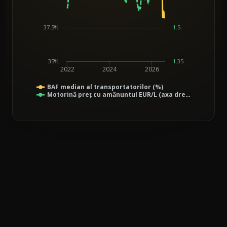
37.5%
1.5
35%
1.35
2022
2024
2026
BAF median al transportatorilor (%)
Motorină preț cu amănuntul EUR/L (axa dre…