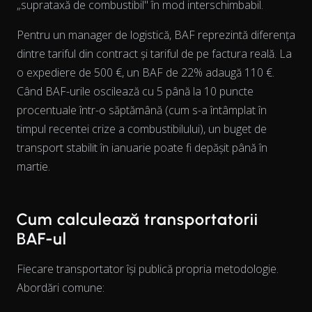
„suprataxă de combustibil" în mod interschimbabil.
Pentru un manager de logistică, BAF reprezintă diferența
dintre tariful din contract și tariful de pe factura reală. La
View as data table, Chart
o expediere de 500 €, un BAF de 22% adaugă 110 €.
Când BAF-urile oscilează cu 5 până la 10 puncte
procentuale într-o săptămână (cum s-a întâmplat în
timpul recentei crize a combustibilului), un buget de
transport stabilit în ianuarie poate fi depășit până în
martie.
Cum calculează transportatorii
BAF-ul
Fiecare transportator își publică propria metodologie.
Abordări comune: