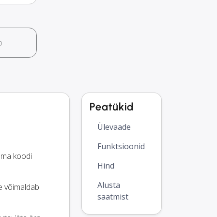
o
Peatükid
Ülevaade
Funktsioonid
lma koodi
Hind
Alusta
ee võimaldab
saatmist