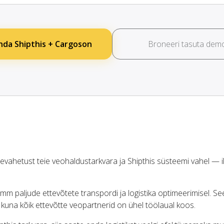
da Shipthis + Cargoson
Broneeri tasuta dem
hetust teie veohaldustarkvara ja Shipthis süsteemi vahel — i
 paljude ettevõtete transpordi ja logistika optimeerimisel. S
, kuna kõik ettevõtte veopartnerid on ühel töölaual koos.