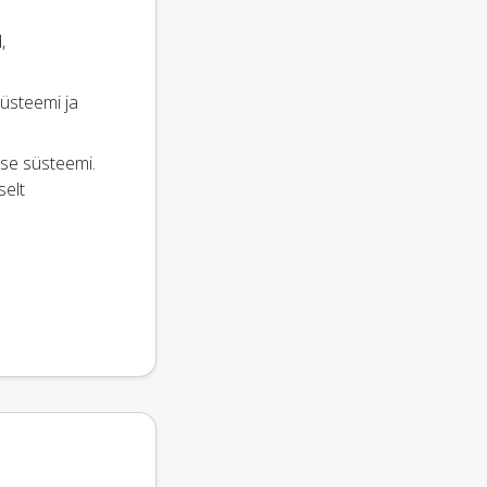
,
üsteemi ja
sse süsteemi.
selt