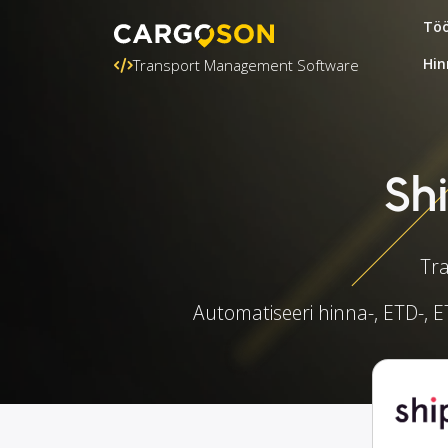
Töö
Hin
Transport Management Software
Sh
Tra
Automatiseeri hinna-, ETD-, ET