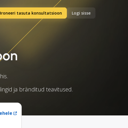
Broneeri tasuta konsultatsioon
Logi sisse
oon
his.
lingid ja bränditud teavitused.
ehele