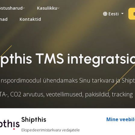
stusharud
Kasulikku
Eesti
nad
Kontaktid
ipthis TMS integratsi
nspordimoodul ühendamaks Sinu tarkvara ja Shipt
A-, CO2 arvutus, veotellimused, pakisildid, tracking 
Shipthis
Mine veebil
Ekspedeerimistarkvara vedajatele