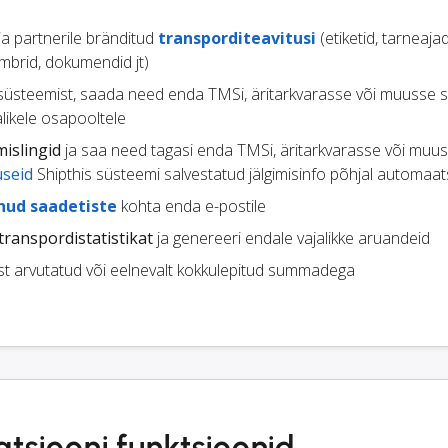
 ja partnerile bränditud
transporditeavitusi
(etiketid, tarneajad
mbrid, dokumendid jt)
süsteemist, saada need enda TMSi, äritarkvarasse või muusse s
likele osapooltele
mislingid
ja saa need tagasi enda TMSi, äritarkvarasse või muu
useid
Shipthis süsteemi salvestatud jälgimisinfo põhjal automaat
enud saadetiste
kohta enda e-postile
transpordistatistikat
ja genereeri endale vajalikke aruandeid
st arvutatud või eelnevalt kokkulepitud summadega
atsiooni funktsioonid