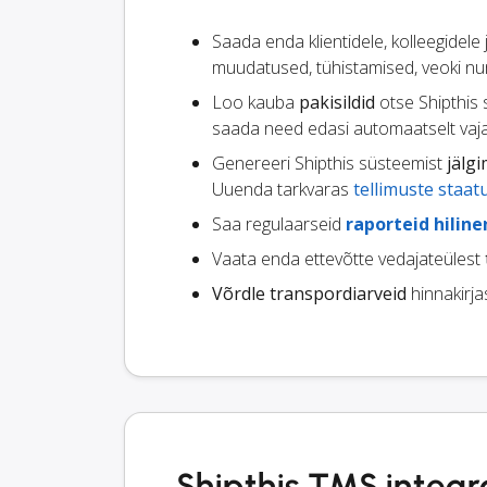
Saada enda klientidele, kolleegidele
muudatused, tühistamised, veoki nu
Loo kauba
pakisildid
otse Shipthis 
saada need edasi automaatselt vaja
Genereeri Shipthis süsteemist
jälgi
Uuenda tarkvaras
tellimuste staat
Saa regulaarseid
raporteid hilin
Vaata enda ettevõtte vedajateülest
Võrdle transpordiarveid
hinnakirja
Shipthis TMS integr