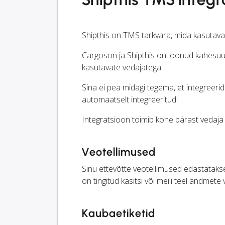
Shipthis on TMS tarkvara, mida kasutava
Cargoson ja Shipthis on loonud kahesuun
kasutavate vedajatega.
Sina ei pea midagi tegema, et integreer
automaatselt integreeritud!
Integratsioon toimib kohe pärast vedaja l
Veotellimused
Sinu ettevõtte veotellimused edastatakse S
on tingitud käsitsi või meili teel andmete
Kaubaetiketid