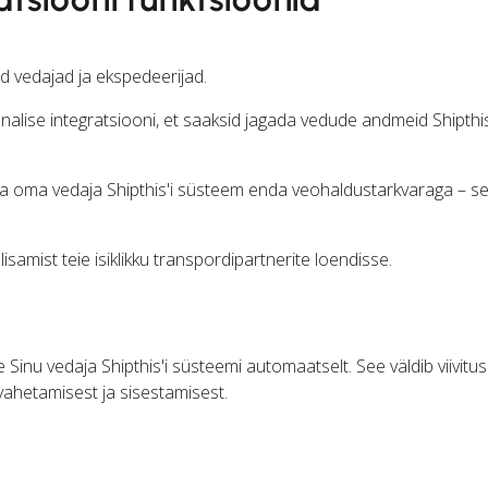
d vedajad ja ekspedeerijad.
alise integratsiooni, et saaksid jagada vedude andmeid Shipthis
ida oma vedaja Shipthis'i süsteem enda veohaldustarkvaraga – s
isamist teie isiklikku transpordipartnerite loendisse.
inu vedaja Shipthis'i süsteemi automaatselt. See väldib viivitusi 
 vahetamisest ja sisestamisest.