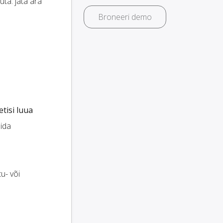
uta: jäta ära
Broneeri demo
tisi luua
lida
tu- või