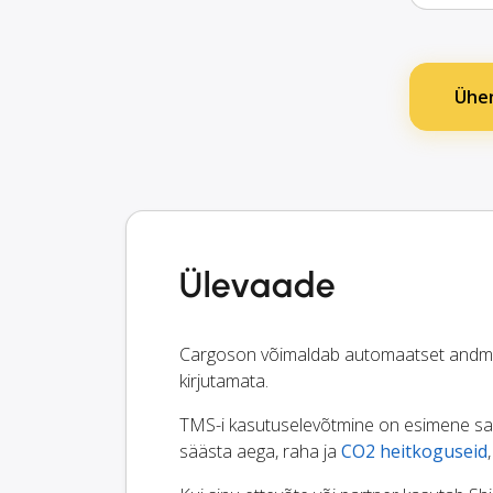
Ühen
Ülevaade
Cargoson võimaldab automaatset andmeva
kirjutamata.
TMS-i kasutuselevõtmine on esimene samm
säästa aega, raha ja
CO2 heitkoguseid