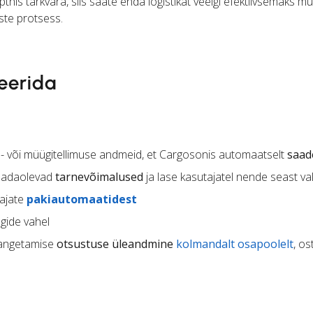
this tarkvara, siis saate enda logistikat veelgi efektiivsemaks mu
ste protsess.
eerida
- või müügitellimuse andmeid, et Cargosonis automaatselt
saade
saadaolevad
tarnevõimalused
ja lase kasutajatel nende seast va
dajate
pakiautomaatidest
gide vahel
 langetamise
otsustuse üleandmine
kolmandalt osapoolelt
, os