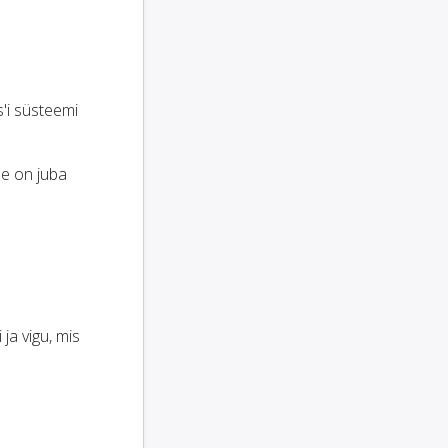
'i süsteemi
ee on juba
ja vigu, mis