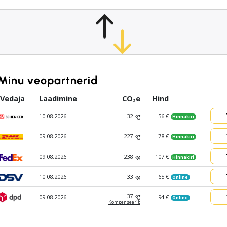
Minu veopartnerid
Vedaja
Laadimine
CO₂e
Hind
10.08.2026
32 kg
56 €
Hinnakiri
09.08.2026
227 kg
78 €
Hinnakiri
09.08.2026
238 kg
107 €
Hinnakiri
10.08.2026
33 kg
65 €
Online
37 kg
09.08.2026
94 €
Online
Kompen­seerib