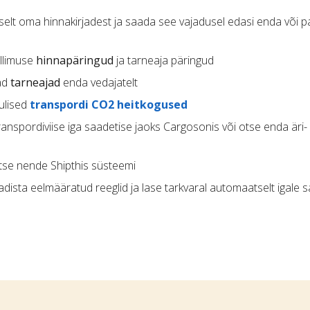
lt oma hinnakirjadest ja saada see vajadusel edasi enda või pa
llimuse
hinnapäringud
ja tarneaja päringud
vad
tarneajad
enda vedajatelt
ulised
transpordi CO2 heitkogused
ranspordiviise iga saadetise jaoks Cargosonis või otse enda äri-
otse nende Shipthis süsteemi
eadista eelmääratud reeglid ja lase tarkvaral automaatselt igale 