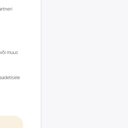
rtneri
 või muus
saadetisele