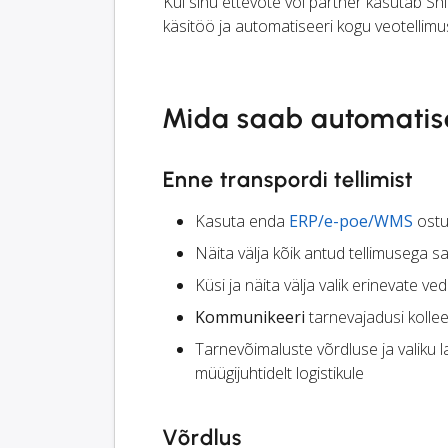
Kui sinu ettevõte või partner kasutab Ship
käsitöö ja automatiseeri kogu veotellimu
Mida saab automatis
Enne transpordi tellimist
Kasuta enda
ERP/e-poe/WMS
ostu
Näita välja kõik antud tellimusega 
Küsi ja näita välja valik erinevate ve
Kommunikeeri
tarnevajadusi kollee
Tarnevõimaluste võrdluse ja valiku
müügijuhtidelt logistikule
Võrdlus