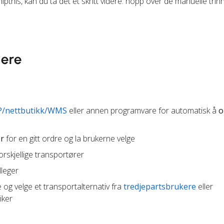
hipthis, kan du ta det et skritt videre: hopp over de manuelle tri
sere
P/nettbutikk/WMS
eller annen programvare for automatisk å
o
er
for en gitt ordre og la brukerne velge
orskjellige transportører
leger
og velge et transportalternativ fra
tredjepartsbrukere
eller
iker