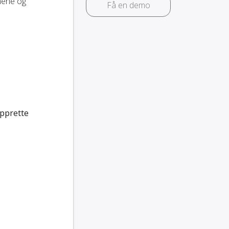
nnene og
Få en demo
pprette