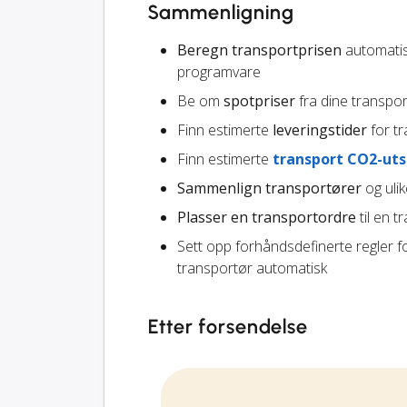
Sammenligning
Beregn transportprisen
automatisk
programvare
Be om
spotpriser
fra dine transpo
Finn estimerte
leveringstider
for tr
Finn estimerte
transport CO2-uts
Sammenlign transportører
og ulik
Plasser en transportordre
til en t
Sett opp forhåndsdefinerte regler f
transportør automatisk
Etter forsendelse