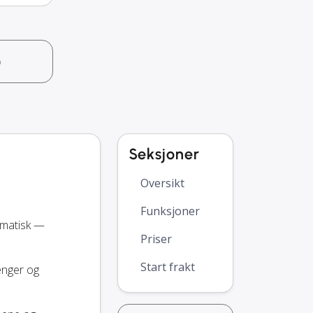
o
Seksjoner
Oversikt
Funksjoner
omatisk —
Priser
Start frakt
penger og