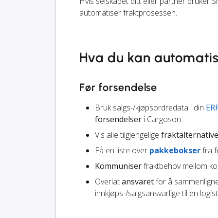
Hvis selskapet ditt eller partner bruker S
automatiser fraktprosessen.
Hva du kan automati
Før forsendelse
Bruk salgs-/kjøpsordredata i din
ER
forsendelser
i Cargoson
Vis alle tilgjengelige
fraktalternativ
Få en liste over
pakkebokser
fra f
Kommuniser
fraktbehov mellom kol
Overlat
ansvaret
for å sammenligne 
innkjøps-/salgsansvarlige til en logist