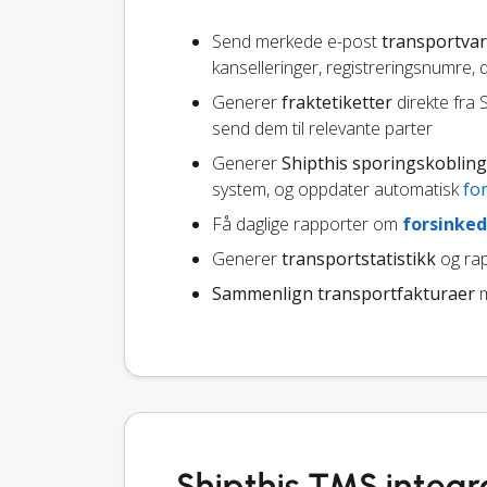
Send merkede e-post
transportvar
kanselleringer, registreringsnumre,
Generer
fraktetiketter
direkte fra 
send dem til relevante parter
Generer
Shipthis sporingskoblin
system, og oppdater automatisk
fo
Få daglige rapporter om
forsinked
Generer
transportstatistikk
og rap
Sammenlign transportfakturaer
m
Shipthis TMS integr