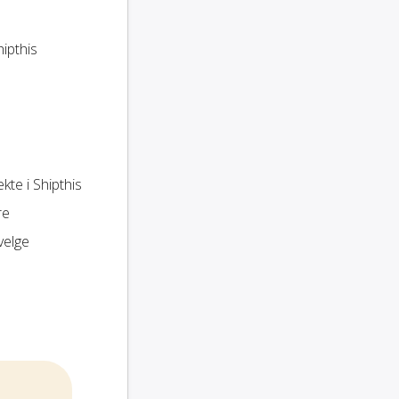
hipthis
kte i Shipthis
re
velge