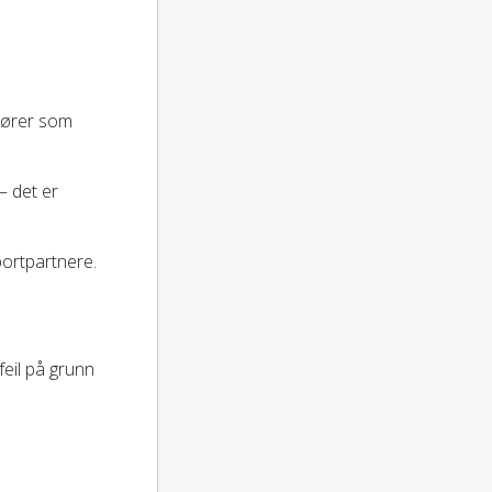
rtører som
— det er
portpartnere.
feil på grunn