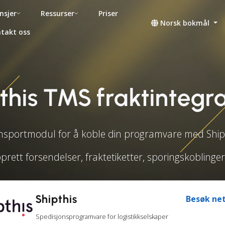
nsjer
Ressurser
Priser
Norsk bokmål
takt oss
this TMS fraktintegr
nsportmodul for å koble din programvare med Shipt
prett forsendelser, fraktetiketter, sporingskobling
Shipthis
Besøk net
Spedisjonsprogramvare for logistikkselskaper