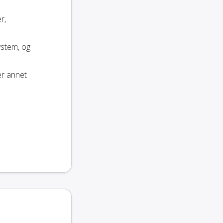
r,
ystem, og
er annet