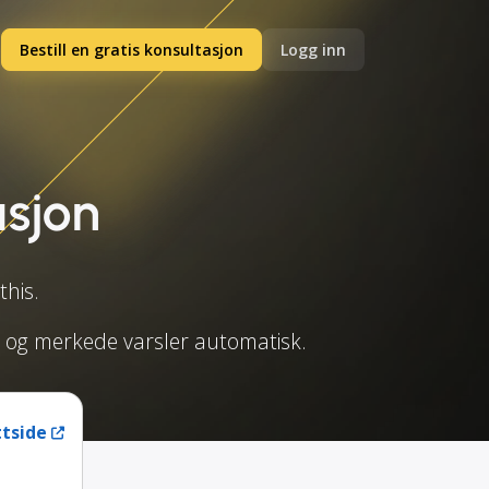
Bestill en gratis konsultasjon
Logg inn
asjon
his.
er og merkede varsler automatisk.
tside