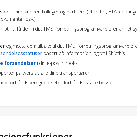
sler
til dine kunder, kolleger og partnere (etiketter, ETA, endringe
 dokumenter osv.)
Shipthis, få dem i ditt TMS, forretningsprogramvare eller annet s
ger
og motta dem tilbake til ditt TMS, forretningsprogramvare ell
rsendelsesstatuser
basert på informasjon lagret i Shipthis
e forsendelser
i din e-postinnboks
porter på tvers av alle dine transportører
ed forhåndsberegnede eller forhåndsavtalte beløp
asjonsfunksjoner