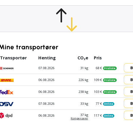
Mine transportører
Transportør
Henting
CO₂e
Pris
B
07.08.2026
31 kg
68 €
Prisliste
B
06.08.2026
226 kg
109 €
Prisliste
B
06.08.2026
238 kg
103 €
Prisliste
B
07.08.2026
33 kg
77 €
Online
B
37 kg
06.08.2026
117 €
Online
Kompen­serer