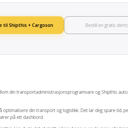
e til Shipthis + Cargoson
Bestill en gratis dem
llom din transportadministrasjonsprogramvare og Shipthis aut
å optimalisere din transport og logistikk. Det lar deg spare tid, 
tører på ett dashbord.