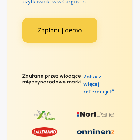
użytkowników w Cargoson
.
Zaplanuj demo
Zaufane przez wiodące
Zobacz
międzynarodowe marki
więcej
referencji