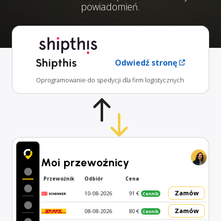
powiadomień.
Shipthis
Odwiedź stronę
Oprogramowanie do spedycji dla firm logistycznych
Moi przewoźnicy
Przewoźnik
Odbiór
Cena
Zamów
10-08-2026
91 €
Cennik
Zamów
08-08-2026
80 €
Cennik