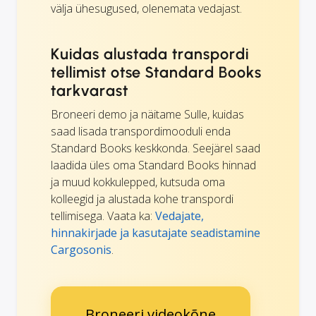
välja ühesugused, olenemata vedajast.
Kuidas alustada transpordi
tellimist otse Standard Books
tarkvarast
Broneeri demo ja näitame Sulle, kuidas
saad lisada transpordimooduli enda
Standard Books keskkonda. Seejärel saad
laadida üles oma Standard Books hinnad
ja muud kokkulepped, kutsuda oma
kolleegid ja alustada kohe transpordi
tellimisega. Vaata ka:
Vedajate,
hinnakirjade ja kasutajate seadistamine
Cargosonis
.
Broneeri videokõne