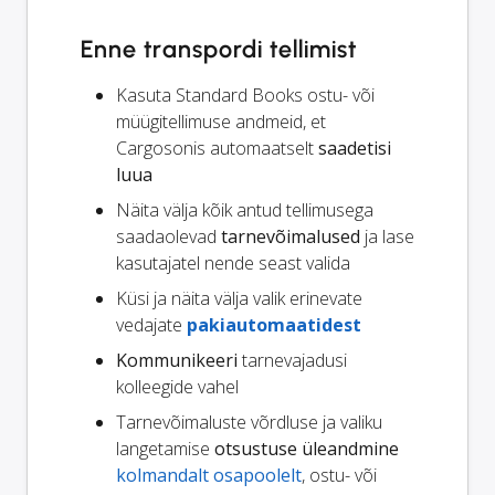
Enne transpordi tellimist
Kasuta Standard Books ostu- või
müügitellimuse andmeid, et
Cargosonis automaatselt
saadetisi
luua
Näita välja kõik antud tellimusega
saadaolevad
tarnevõimalused
ja lase
kasutajatel nende seast valida
Küsi ja näita välja valik erinevate
vedajate
pakiautomaatidest
Kommunikeeri
tarnevajadusi
kolleegide vahel
Tarnevõimaluste võrdluse ja valiku
langetamise
otsustuse üleandmine
kolmandalt osapoolelt
, ostu- või