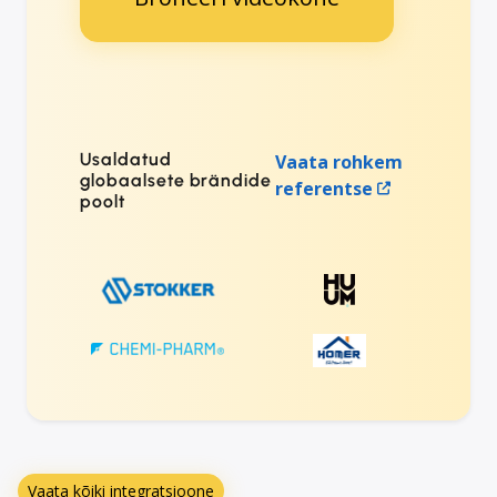
Usaldatud
Vaata rohkem
globaalsete brändide
referentse
poolt
Vaata kõiki integratsioone