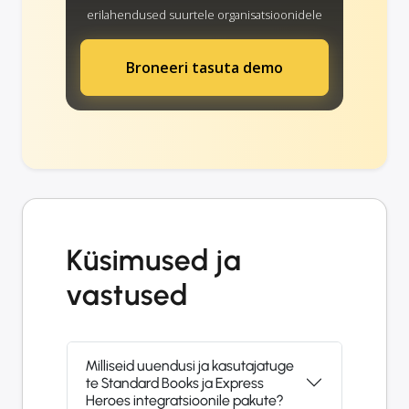
erilahendused suurtele organisatsioonidele
Broneeri tasuta demo
Küsimused ja
vastused
Milliseid uuendusi ja kasutajatuge
te Standard Books ja Express
Heroes integratsioonile pakute?