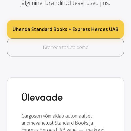
jälgimine, bränditud teavitused jms.
Ühenda Standard Books + Express Heroes UAB
Broneeri tasuta demo
Ülevaade
Cargoson võimaldab automaatset
andmevahetust Standard Books ja
Express Heroes UAB vahel — ilma koodi