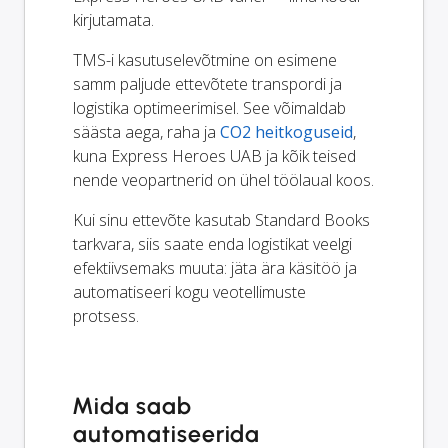
kirjutamata.
TMS-i kasutuselevõtmine on esimene
samm paljude ettevõtete transpordi ja
logistika optimeerimisel. See võimaldab
säästa aega, raha ja
CO2 heitkoguseid
,
kuna Express Heroes UAB ja kõik teised
nende veopartnerid on ühel töölaual koos.
Kui sinu ettevõte kasutab Standard Books
tarkvara, siis saate enda logistikat veelgi
efektiivsemaks muuta: jäta ära käsitöö ja
automatiseeri kogu veotellimuste
protsess.
Mida saab
automatiseerida