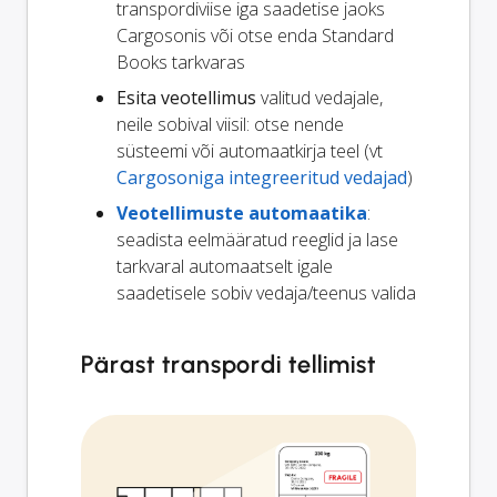
transpordiviise iga saadetise jaoks
Cargosonis või otse enda Standard
Books tarkvaras
Esita veotellimus
valitud vedajale,
neile sobival viisil: otse nende
süsteemi või automaatkirja teel (vt
Cargosoniga integreeritud vedajad
)
Veotellimuste automaatika
:
seadista eelmääratud reeglid ja lase
tarkvaral automaatselt igale
saadetisele sobiv vedaja/teenus valida
Pärast transpordi tellimist