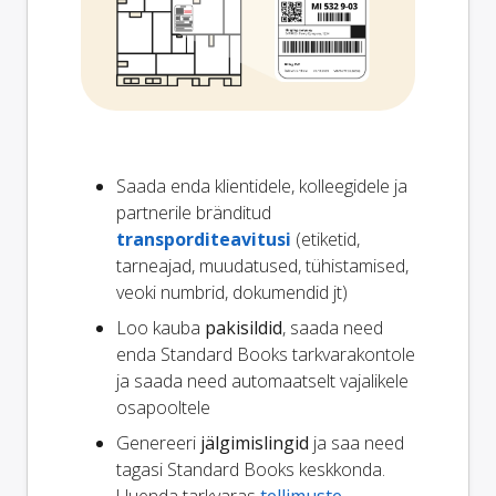
Saada enda klientidele, kolleegidele ja
partnerile bränditud
transporditeavitusi
(etiketid,
tarneajad, muudatused, tühistamised,
veoki numbrid, dokumendid jt)
Loo kauba
pakisildid
, saada need
enda Standard Books tarkvarakontole
ja saada need automaatselt vajalikele
osapooltele
Genereeri
jälgimislingid
ja saa need
tagasi Standard Books keskkonda.