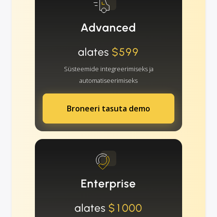
Advanced
alates
$599
Süsteemide integreerimiseks ja
automatiseerimiseks
Broneeri tasuta demo
Enterprise
alates
$1000