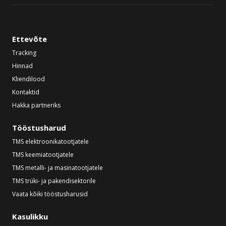
Ettevõte
Tracking
Hinnad
Kliendilood
Kontaktid
Hakka partneriks
Tööstusharud
TMS elektroonikatootjatele
TMS keemiatootjatele
TMS metalli- ja masinatootjatele
TMS trüki- ja pakendisektorile
Vaata kõiki tööstusharusid
Kasulikku