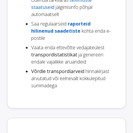
Uuenda tarkvaras
tellimuste
staatuseid
jälgimisinfo põhjal
automaatselt
Saa regulaarseid
raporteid
hilinenud saadetiste
kohta enda e-
postile
Vaata enda ettevõtte vedajateülest
transpordistatistikat
ja genereeri
endale vajalikke aruandeid
Võrdle transpordiarveid
hinnakirjast
arvutatud või eelnevalt kokkulepitud
summadega