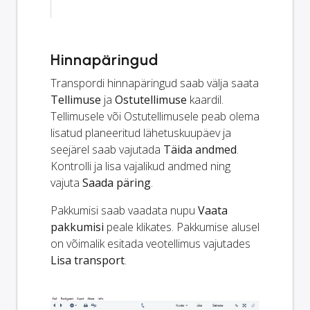
Hinnapäringud
Transpordi hinnapäringud saab välja saata
Tellimuse
ja
Ostutellimuse
kaardil.
Tellimusele või Ostutellimusele peab olema
lisatud planeeritud lähetuskuupäev ja
seejärel saab vajutada
Täida andmed
.
Kontrolli ja lisa vajalikud andmed ning
vajuta
Saada päring
.
Pakkumisi saab vaadata nupu
Vaata
pakkumisi
peale klikates. Pakkumise alusel
on võimalik esitada veotellimus vajutades
Lisa transport
.