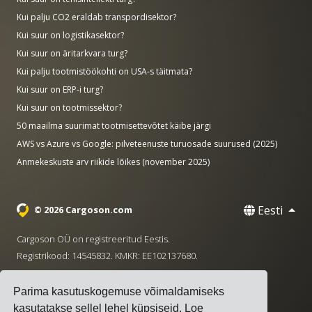
Kui palju CO2 eraldab transpordisektor?
Kui suur on logistikasektor?
Kui suur on äritarkvara turg?
Kui palju tootmistöökohti on USA-s täitmata?
Kui suur on ERP-i turg?
Kui suur on tootmissektor?
50 maailma suurimat tootmisettevõtet käibe järgi
AWS vs Azure vs Google: pilveteenuste turuosade suurused (2025)
Anmekeskuste arv riikide lõikes (november 2025)
Eesti
© 2026 Cargoson.com
Cargoson OÜ on registreeritud Eestis.
Registrikood: 14545832. KMKR: EE102137680.
Peakontor: Pärnu mnt. 141, 11314 Tallinn, Eesti
Parima kasutuskogemuse võimaldamiseks
·
+372 5555 0028
hello@cargoson.com
kasutatakse sellel lehel küpsiseid.
Loe