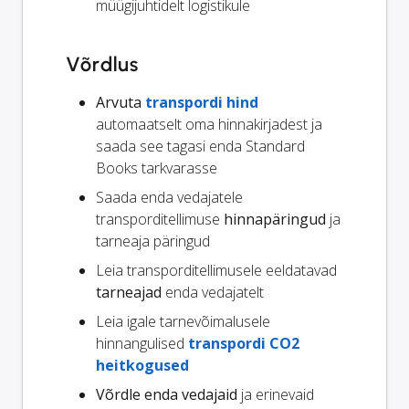
müügijuhtidelt logistikule
Võrdlus
Arvuta
transpordi hind
automaatselt oma hinnakirjadest ja
saada see tagasi enda Standard
Books tarkvarasse
Saada enda vedajatele
transporditellimuse
hinnapäringud
ja
tarneaja päringud
Leia transporditellimusele eeldatavad
tarneajad
enda vedajatelt
Leia igale tarnevõimalusele
hinnangulised
transpordi CO2
heitkogused
Võrdle enda vedajaid
ja erinevaid