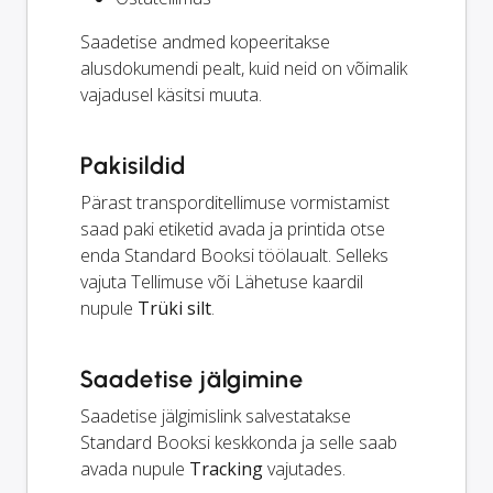
Saadetise andmed kopeeritakse
alusdokumendi pealt, kuid neid on võimalik
vajadusel käsitsi muuta.
Pakisildid
Pärast transporditellimuse vormistamist
saad paki etiketid avada ja printida otse
enda Standard Booksi töölaualt. Selleks
vajuta Tellimuse või Lähetuse kaardil
nupule
Trüki silt
.
Saadetise jälgimine
Saadetise jälgimislink salvestatakse
Standard Booksi keskkonda ja selle saab
avada nupule
Tracking
vajutades.