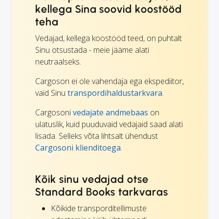
kellega Sina soovid koostööd
teha
Vedajad, kellega koostööd teed, on puhtalt
Sinu otsustada - meie jääme alati
neutraalseks.
Cargoson ei ole vahendaja ega ekspediitor,
vaid Sinu
transpordihaldustarkvara
.
Cargosoni
vedajate andmebaas
on
ulatuslik, kuid puuduvaid vedajaid saad alati
lisada. Selleks võta lihtsalt ühendust
Cargosoni klienditoega
.
Kõik sinu vedajad otse
Standard Books tarkvaras
Kõikide transporditellimuste