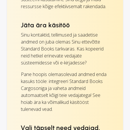
ressursse kõige efektiivsemalt rakendada.
Jäta ära käsitöö
Sinu kontaktid, tellimused ja saadetise
andmed on juba olemas Sinu ettevõtte
Standard Books tarkvaras. Kas kopeerid
neid hetkel erinevate vedajate
süsteemidesse või e-kirjadesse?
Pane hoopis olemasolevad andmed enda
kasuks tööle: integreeri Standard Books
Cargosoniga ja vaheta andmeid
automaatselt kõigi teie vedajatega! See
hoiab ära ka võimalikud käsitööst
tulenevad vead.
Vali täpselt need vedajad,