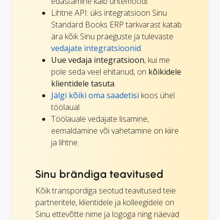
edastamine käib ühtemoodi.
Lihtne API: üks integratsioon Sinu
Standard Books ERP tarkvarast katab
ära kõik Sinu praeguste ja tulevaste
vedajate integratsioonid
.
Uue vedaja integratsioon
, kui me
pole seda veel ehitanud, on
kõikidele
klientidele tasuta
.
Jälgi kõiki oma saadetisi
koos ühel
töölaual.
Töölauale vedajate lisamine,
eemaldamine või vahetamine on kiire
ja lihtne.
Sinu brändiga teavitused
Kõik transpordiga seotud teavitused teie
partneritele, klientidele ja kolleegidele on
Sinu ettevõtte nime ja logoga ning näevad