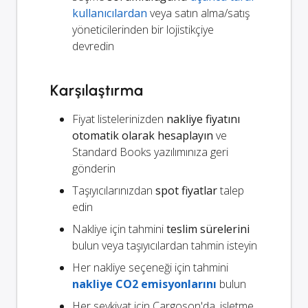
kullanıcılardan
veya satın alma/satış
yöneticilerinden bir lojistikçiye
devredin
Karşılaştırma
Fiyat listelerinizden
nakliye fiyatını
otomatik olarak hesaplayın
ve
Standard Books yazılımınıza geri
gönderin
Taşıyıcılarınızdan
spot fiyatlar
talep
edin
Nakliye için tahmini
teslim sürelerini
bulun veya taşıyıcılardan tahmin isteyin
Her nakliye seçeneği için tahmini
nakliye CO2 emisyonlarını
bulun
Her sevkiyat için Cargoson'da, işletme