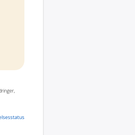
dringer,
elsesstatus