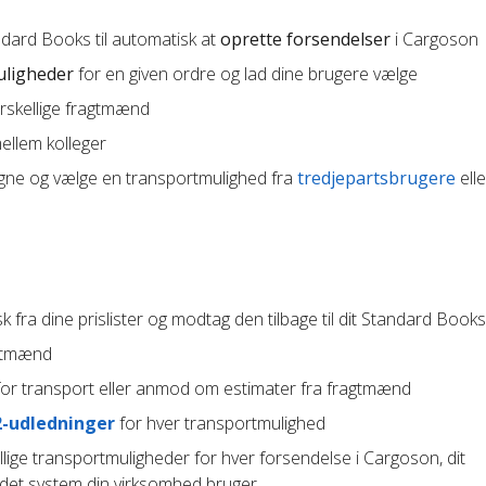
ndard Books til automatisk at
oprette forsendelser
i Cargoson
uligheder
for en given ordre og lad dine brugere vælge
orskellige fragtmænd
llem kolleger
gne og vælge en transportmulighed fra
tredjepartsbrugere
elle
 fra dine prislister og modtag den tilbage til dit Standard Book
agtmænd
or transport eller anmod om estimater fra fragtmænd
2-udledninger
for hver transportmulighed
lige transportmuligheder for hver forsendelse i Cargoson, dit
ndet system din virksomhed bruger