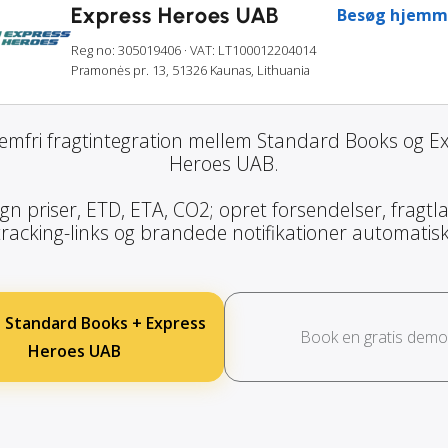
Express Heroes UAB
Besøg hjemm
Reg no: 305019406
· VAT: LT100012204014
Pramonės pr. 13, 51326 Kaunas, Lithuania
emfri fragtintegration mellem Standard Books og E
Heroes UAB.
gn priser, ETD, ETA, CO2; opret forsendelser, fragtla
tracking-links og brandede notifikationer automatisk
 Standard Books + Express
Book en gratis demo
Heroes UAB