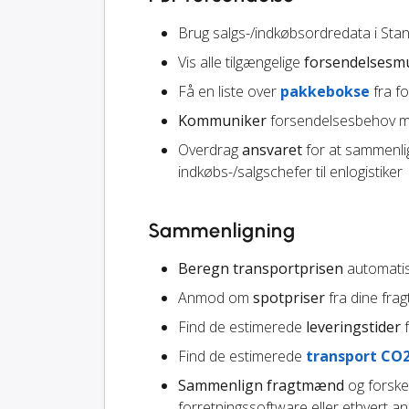
Brug salgs-/indkøbsordredata i Sta
Vis alle tilgængelige
forsendelsesm
Få en liste over
pakkebokse
fra f
Kommuniker
forsendelsesbehov me
Overdrag
ansvaret
for at sammenli
indkøbs-/salgschefer til enlogistiker
Sammenligning
Beregn transportprisen
automatisk
Anmod om
spotpriser
fra dine fr
Find de estimerede
leveringstider
f
Find de estimerede
transport CO
Sammenlign fragtmænd
og forskel
forretningssoftware eller ethvert a