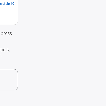
eside
xpress
bels,
.