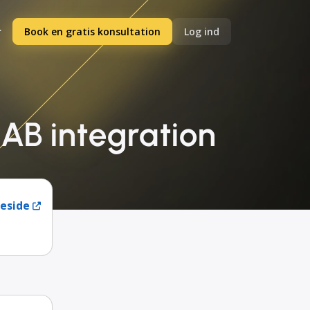
Book en gratis konsultation
Log ind
AB integration
eside