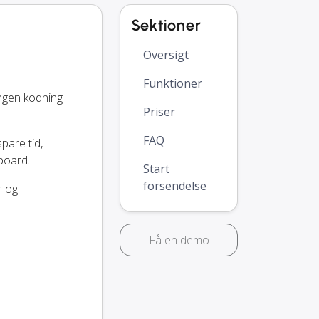
Sektioner
Oversigt
Funktioner
ngen kodning
Priser
FAQ
spare tid,
board.
Start
forsendelse
r og
Få en demo