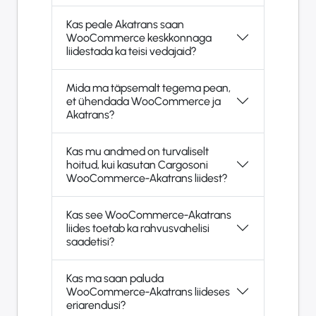
Kas peale Akatrans saan
WooCommerce keskkonnaga
liidestada ka teisi vedajaid?
Mida ma täpsemalt tegema pean,
et ühendada WooCommerce ja
Akatrans?
Kas mu andmed on turvaliselt
hoitud, kui kasutan Cargosoni
WooCommerce-Akatrans liidest?
Kas see WooCommerce-Akatrans
liides toetab ka rahvusvahelisi
saadetisi?
Kas ma saan paluda
WooCommerce-Akatrans liideses
eriarendusi?