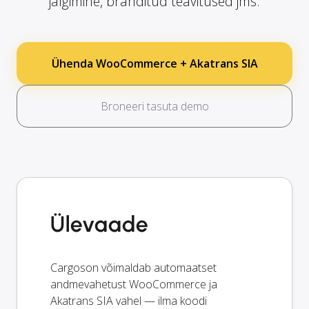
jälgimine, bränditud teavitused jms.
Ühenda WooCommerce + Akatrans SIA
Broneeri tasuta demo
Ülevaade
Cargoson võimaldab automaatset
andmevahetust WooCommerce ja
Akatrans SIA vahel — ilma koodi