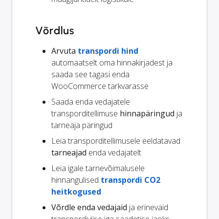
Võrdlus
Arvuta
transpordi hind
automaatselt oma hinnakirjadest ja
saada see tagasi enda
WooCommerce tarkvarasse
Saada enda vedajatele
transporditellimuse
hinnapäringud
ja
tarneaja päringud
Leia transporditellimusele eeldatavad
tarneajad
enda vedajatelt
Leia igale tarnevõimalusele
hinnangulised
transpordi CO2
heitkogused
Võrdle enda vedajaid
ja erinevaid