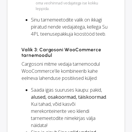
oma veohinnad vedajatega ise kokku
leppida.
Sinu tarnemeetodite valik on
ikkagi
piiratud nende vedajatega, kellega Su
4PL teenusepakkuja koostööd teeb.
Valik 3: Cargosoni WooCommerce
tarnemoodul
Cargosoni mitme vedaja tarnemoodul
WooCommerce'ile kombineerib kahe
eelneva lahenduse positiivsed küljed:
Saada igas suuruses kaupu: pakid,
alused, osakoormad, täiskoormad
.
Kui tahad, võid kasvõi
merekonteinerite veo kliendi
tarnemeetodite nimekirjas välja
näidata!