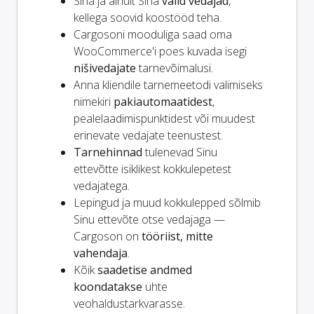
Sina ja
ainult
Sina
valid vedajad
,
kellega soovid koostööd teha.
Cargosoni mooduliga saad oma
WooCommerce'i poes kuvada isegi
nišivedajate
tarnevõimalusi.
Anna kliendile tarnemeetodi valimiseks
nimekiri
pakiautomaatidest
,
pealelaadimispunktidest või muudest
erinevate vedajate teenustest.
Tarnehinnad
tulenevad Sinu
ettevõtte isiklikest kokkulepetest
vedajatega.
Lepingud ja muud kokkulepped sõlmib
Sinu ettevõte otse vedajaga —
Cargoson on
tööriist, mitte
vahendaja
.
Kõik
saadetise andmed
koondatakse
ühte
veohaldustarkvarasse.