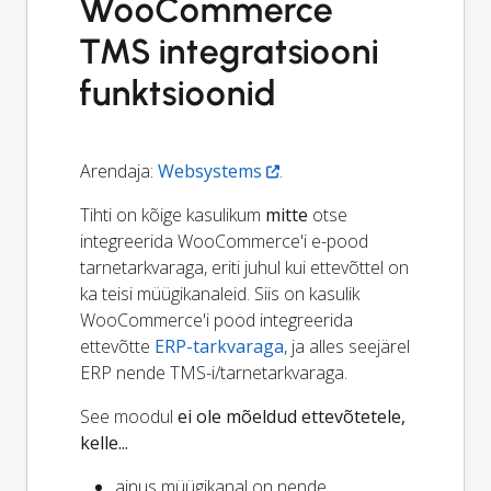
WooCommerce
TMS integratsiooni
funktsioonid
Arendaja:
Websystems
.
Tihti on kõige kasulikum
mitte
otse
integreerida WooCommerce'i e-pood
tarnetarkvaraga, eriti juhul kui ettevõttel on
ka teisi müügikanaleid. Siis on kasulik
WooCommerce'i pood integreerida
ettevõtte
ERP-tarkvaraga
, ja alles seejärel
ERP nende TMS-i/tarnetarkvaraga.
See moodul
ei ole mõeldud ettevõtetele,
kelle...
ainus müügikanal on nende