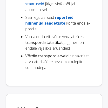
staatuseid
jälgimisinfo põhjal
automaatselt
Saa regulaarseid
raporteid
hilinenud saadetiste
kohta enda e-
postile
Vaata enda ettevõtte vedajateülest
transpordistatistikat
ja genereeri
endale vajalikke aruandeid
Võrdle transpordiarveid
hinnakirjast
arvutatud või eelnevalt kokkulepitud
summadega