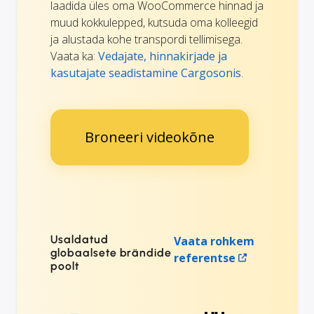
laadida üles oma WooCommerce hinnad ja
muud kokkulepped, kutsuda oma kolleegid
ja alustada kohe transpordi tellimisega.
Vaata ka:
Vedajate, hinnakirjade ja
kasutajate seadistamine Cargosonis
.
Broneeri videokõne
Usaldatud
Vaata rohkem
globaalsete brändide
referentse
poolt