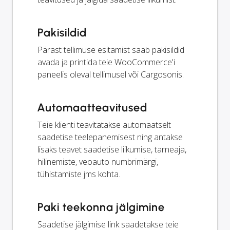
Pakisildid
Pärast tellimuse esitamist saab pakisildid
avada ja printida teie WooCommerce'i
paneelis oleval tellimusel või Cargosonis.
Automaatteavitused
Teie klienti teavitatakse automaatselt
saadetise teelepanemisest ning antakse
lisaks teavet saadetise liikumise, tarneaja,
hilinemiste, veoauto numbrimärgi,
tühistamiste jms kohta.
Paki teekonna jälgimine
Saadetise jälgimise link saadetakse teie