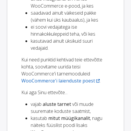
WooCommerce e-pood, ja kes
saadavad ainult väikeseid pakke
(vähem kui üks kaubaalus), ja kes
ei soovi vedajatega ise
hinnakokkuleppeid teha, või kes
kasutavad ainult üksikuid suuri
vedajaid.
Kui need punktid kehtivad teie ettevõtte
kohta, soovitame uurida teisi
WooCommerce'i tarnemooduleid
WooCommerce'i laienduste poest
.
Kui aga Sinu ettevõte...
vajab
aluste tarnet
või muude
suuremate koduste saatmist,
kasutab
mitut müügikanalit
, nagu
näiteks füüsilist poodi lisaks