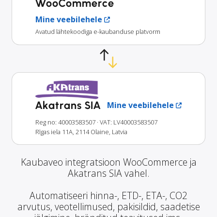
WooCommerce
Mine veebilehele
Avatud lähtekoodiga e-kaubanduse platvorm
Akatrans SIA
Mine veebilehele
Reg no: 40003583507
· VAT: LV40003583507
Rīgas iela 11A, 2114 Olaine, Latvia
Kaubaveo integratsioon WooCommerce ja
Akatrans SIA vahel.
Automatiseeri hinna-, ETD-, ETA-, CO2
arvutus, veotellimused, pakisildid, saadetise