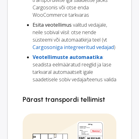
transpordiviise iga saadetise jaoks
Cargosonis või otse enda
WooCommerce tarkvaras
Esita veotellimus
valitud vedajale,
neile sobival viisil: otse nende
süsteemi või automaatkirja teel (vt
Cargosoniga integreeritud vedajad
)
Veotellimuste automaatika
:
seadista eelmääratud reeglid ja lase
tarkvaral automaatselt igale
saadetisele sobiv vedaja/teenus valida
Pärast transpordi tellimist