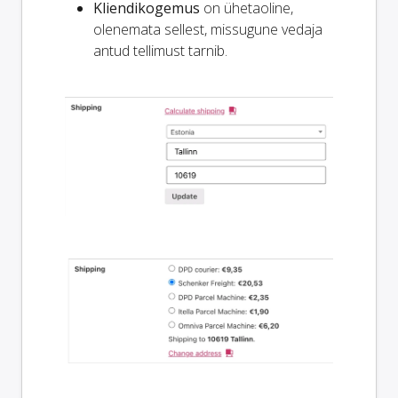
Kliendikogemus
on ühetaoline,
olenemata sellest, missugune vedaja
antud tellimust tarnib.