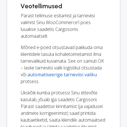
Veotellimused
Pärast tellimuse esitamist ja tarneviisi
valimist Sinu WooCommerce'i poes
luuakse saadetis Cargosonis
automaatselt.
Mõned e-poed otsustavad pakkuda oma
klientidele tasuta kohaletoimetamist ilma
tarnevalikuid kuvamata. See on samuti OK
– laske tarneviisi valik logistikul otsustada
või
automatiseerige tarneviisi valiku
protsess.
Ükskõik kumba protsessi Sinu ettevõte
kasutab, jõuab iga saadetis Cargosoni.
Pärast saadetise kinnitamist (ja vajadusel
andmete korrigeerimist) saad printida
kaubaetiketid, saata kliendile automaatsed
teavitused ja jälgida saadetise liikumist.