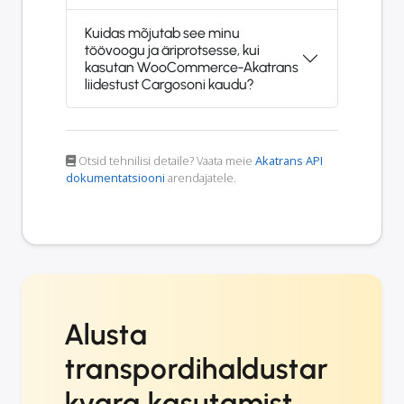
Kuidas mõjutab see minu
töövoogu ja äriprotsesse, kui
kasutan WooCommerce-Akatrans
liidestust Cargosoni kaudu?
Otsid tehnilisi detaile? Vaata meie
Akatrans API
dokumentatsiooni
arendajatele.
Alusta
transpordihaldustar
kvara kasutamist