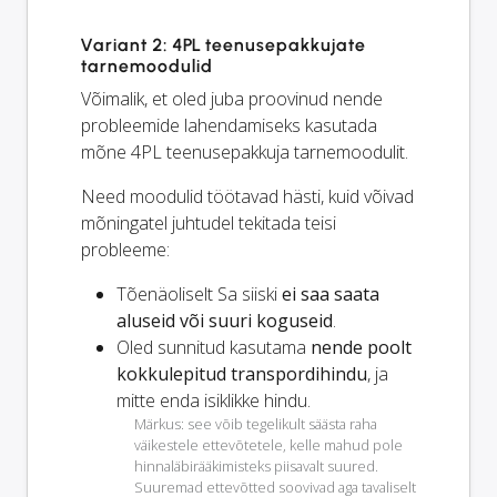
Variant 2: 4PL teenusepakkujate
tarnemoodulid
Võimalik, et oled juba proovinud nende
probleemide lahendamiseks kasutada
mõne 4PL teenusepakkuja tarnemoodulit.
Need moodulid töötavad hästi, kuid võivad
mõningatel juhtudel tekitada teisi
probleeme:
Tõenäoliselt Sa siiski
ei saa saata
aluseid või suuri koguseid
.
Oled sunnitud kasutama
nende poolt
kokkulepitud transpordihindu
, ja
mitte enda isiklikke hindu.
Märkus: see võib tegelikult säästa raha
väikestele ettevõtetele, kelle mahud pole
hinnaläbirääkimisteks piisavalt suured.
Suuremad ettevõtted soovivad aga tavaliselt