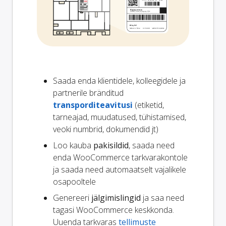
Saada enda klientidele, kolleegidele ja
partnerile bränditud
transporditeavitusi
(etiketid,
tarneajad, muudatused, tühistamised,
veoki numbrid, dokumendid jt)
Loo kauba
pakisildid
, saada need
enda WooCommerce tarkvarakontole
ja saada need automaatselt vajalikele
osapooltele
Genereeri
jälgimislingid
ja saa need
tagasi WooCommerce keskkonda.
Uuenda tarkvaras
tellimuste