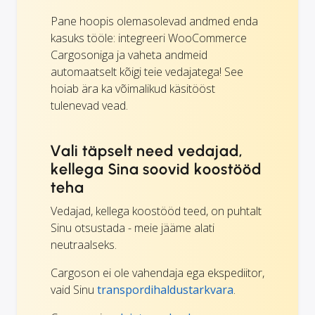
Pane hoopis olemasolevad andmed enda
kasuks tööle: integreeri WooCommerce
Cargosoniga ja vaheta andmeid
automaatselt kõigi teie vedajatega! See
hoiab ära ka võimalikud käsitööst
tulenevad vead.
Vali täpselt need vedajad,
kellega Sina soovid koostööd
teha
Vedajad, kellega koostööd teed, on puhtalt
Sinu otsustada - meie jääme alati
neutraalseks.
Cargoson ei ole vahendaja ega ekspediitor,
vaid Sinu
transpordihaldustarkvara
.