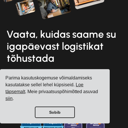
Vaata, kuidas saame su
igapäevast logistikat
tõhustada
Parima kasutuskogemuse võimaldamiseks
Registreeri konto
kasutatakse sellel lehel küpsiseid.
Loe
täpsemalt
. Meie privaatsuspõhimõtted asuvad
Broneeri tasuta konsultatsioon
siin
.
Sobib