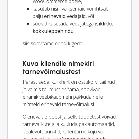
WooCommerce poele,
kasutab niši-, väiksemaid või lihtsalt
palju
erinevaid vedajaid
, või
soovid kasutada vedajatega
isiklikke
kokkuleppehindu
,
siis soovitame edasi lugeda.
Kuva kliendile nimekiri
tarnevõimalustest
Pärast seda, kui klient on ostukorvi täitnud
ja valmis tellimust esitama, soovivad
enamik veebikaupmehi pakkuda neile
mitmeid erinevaid tarnevõimalusi.
Olenevalt e-poest ja selle toodetest võivad
tarnevalikute alla kuuluda pakiautomaadid,
pealevõtupunktid, kulleritarne koju või