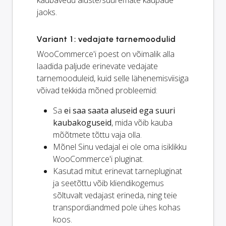
kaubavedu aluste/suuremate kaupade
jaoks.
Variant 1: vedajate tarnemoodulid
WooCommerce'i poest on võimalik alla
laadida paljude erinevate vedajate
tarnemooduleid, kuid selle lähenemisviisiga
võivad tekkida mõned probleemid:
Sa
ei saa saata aluseid ega suuri
kaubakoguseid
, mida võib kauba
mõõtmete tõttu vaja olla.
Mõnel Sinu vedajal ei ole oma isiklikku
WooCommerce'i pluginat.
Kasutad mitut erinevat tarnepluginat
ja seetõttu võib kliendikogemus
sõltuvalt vedajast erineda, ning teie
transpordiandmed pole ühes kohas
koos.