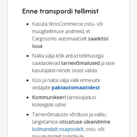
Enne transpordi tellimist
Kasuta WooCommerce ostu- või
müügitellimuse andmeid, et
Cargosonis automaatselt
saadetisi
luua
Näita välja kõik antud tellimusega
saadaolevad
tarnevõimalused
ja lase
kasutajatel nende seast valida
Küsi ja näita välja valik erinevate
vedajate
pakiautomaatidest
Kommunikeeri
tarnevajadusi
kolleegide vahel
Tarnevõimaluste võrdluse ja valiku
langetamise
otsustuse üleandmine
kolmandalt osapoolelt
, ostu- või
müügijuhtidelt logistikule