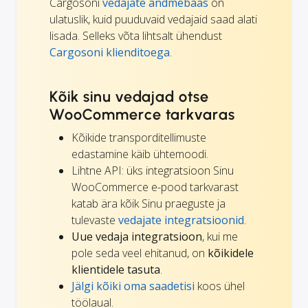
Cargosoni
vedajate andmebaas
on
ulatuslik, kuid puuduvaid vedajaid saad alati
lisada. Selleks võta lihtsalt ühendust
Cargosoni klienditoega
.
Kõik sinu vedajad otse
WooCommerce tarkvaras
Kõikide transporditellimuste
edastamine käib ühtemoodi.
Lihtne API: üks integratsioon Sinu
WooCommerce e-pood tarkvarast
katab ära kõik Sinu praeguste ja
tulevaste
vedajate integratsioonid
.
Uue vedaja integratsioon
, kui me
pole seda veel ehitanud, on
kõikidele
klientidele tasuta
.
Jälgi kõiki oma saadetisi
koos ühel
töölaual.