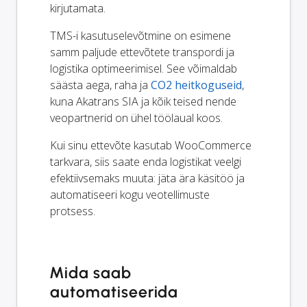
kirjutamata.
TMS-i kasutuselevõtmine on esimene
samm paljude ettevõtete transpordi ja
logistika optimeerimisel. See võimaldab
säästa aega, raha ja
CO2 heitkoguseid
,
kuna Akatrans SIA ja kõik teised nende
veopartnerid on ühel töölaual koos.
Kui sinu ettevõte kasutab WooCommerce
tarkvara, siis saate enda logistikat veelgi
efektiivsemaks muuta: jäta ära käsitöö ja
automatiseeri kogu veotellimuste
protsess.
Mida saab
automatiseerida