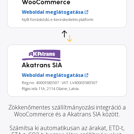
WooCommerce
Weboldal meglátogatása
Nyílt forráskódú e-kereskedelmi platform
Akatrans SIA
Weboldal meglátogatása
Reg no: 40003583507
· VAT: LV40003583507
Rīgas iela 11A, 2114 Olaine, Latvia
Zökkenőmentes szállítmányozási integráció a
WooCommerce és a Akatrans SIA között.
Számítsa ki automatikusan az árakat, ETD-t,