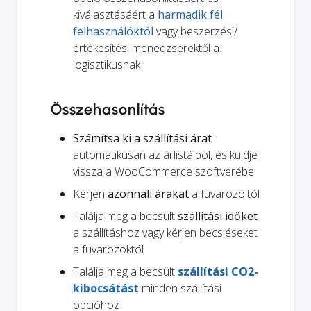
kiválasztásáért a
harmadik fél
felhasználóktól
vagy beszerzési/
értékesítési menedzserektől a
logisztikusnak
Összehasonlítás
Számítsa ki a szállítási árat
automatikusan az árlistáiból, és küldje
vissza a WooCommerce szoftverébe
Kérjen
azonnali árakat
a fuvarozóitól
Találja meg a becsült
szállítási időket
a szállításhoz vagy kérjen becsléseket
a fuvarozóktól
Találja meg a becsült
szállítási CO2-
kibocsátást
minden szállítási
opcióhoz