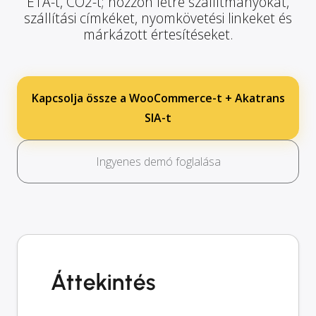
ETA-t, CO2-t; hozzon létre szállítmányokat,
szállítási címkéket, nyomkövetési linkeket és
márkázott értesítéseket.
Kapcsolja össze a WooCommerce-t + Akatrans
SIA-t
Ingyenes demó foglalása
Áttekintés