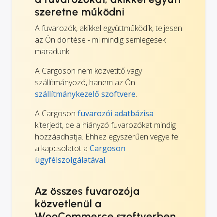
szeretne működni
A fuvarozók, akikkel együttműködik, teljesen
az Ön döntése - mi mindig semlegesek
maradunk.
A Cargoson nem közvetítő vagy
szállítmányozó, hanem az Ön
szállítmánykezelő szoftvere
.
A Cargoson
fuvarozói adatbázisa
kiterjedt, de a hiányzó fuvarozókat mindig
hozzáadhatja. Ehhez egyszerűen vegye fel
a kapcsolatot a
Cargoson
ügyfélszolgálatával
.
Az összes fuvarozója
közvetlenül a
WooCommerce szoftverben