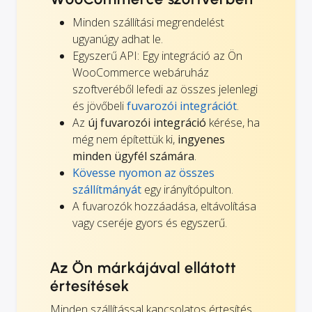
Minden szállítási megrendelést
ugyanúgy adhat le.
Egyszerű API: Egy integráció az Ön
WooCommerce webáruház
szoftveréből lefedi az összes jelenlegi
és jövőbeli
fuvarozói integrációt
.
Az
új fuvarozói integráció
kérése, ha
még nem építettük ki,
ingyenes
minden ügyfél számára
.
Kövesse nyomon az összes
szállítmányát
egy irányítópulton.
A fuvarozók hozzáadása, eltávolítása
vagy cseréje gyors és egyszerű.
Az Ön márkájával ellátott
értesítések
Minden szállítással kapcsolatos értesítés