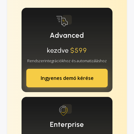
Advanced
kezdve
$599
Rendszerintegrációkhoz és automatizáláshoz
Ingyenes demó kérése
Enterprise