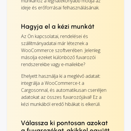
munkához a leghatékonyabb módja az
ideje és erőforrásai felhasználásának.
Hagyja el a kézi munkát
Az Ön kapcsolatai, rendelései és
szállítmányadatai már léteznek a
WooCommerce szoftverében. Jelenleg
másolja ezeket különböző fuvarozói
rendszerekbe vagy e-mailekbe?
Ehelyett használja ki a meglévő adatait:
integrálja a WooCommerce-t a
Cargosonnal, és automatikusan cseréljen
adatokat az összes fuvarozójával! Ez a
kézi munkából eredő hibákat is elkerüli.
Válassza ki pontosan azokat
a fuvarozókat, akikkel együtt