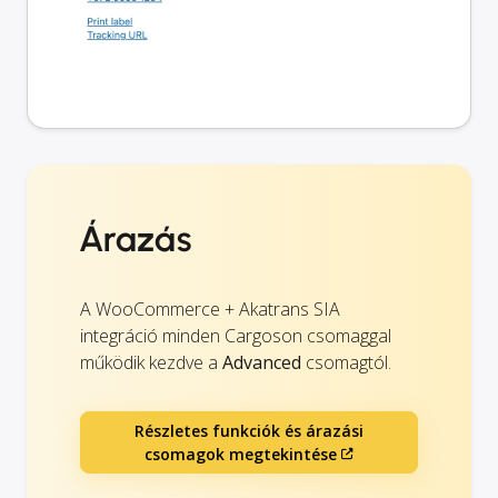
Árazás
A WooCommerce + Akatrans SIA
integráció minden Cargoson csomaggal
működik kezdve a
Advanced
csomagtól.
Részletes funkciók és árazási
csomagok megtekintése