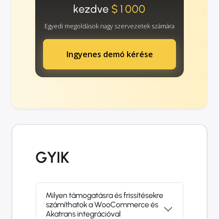
kezdve
$1000
Egyedi megoldások nagy szervezetek számára
Ingyenes demó kérése
GYIK
Milyen támogatásra és frissítésekre
számíthatok a WooCommerce és
Akatrans integrációval