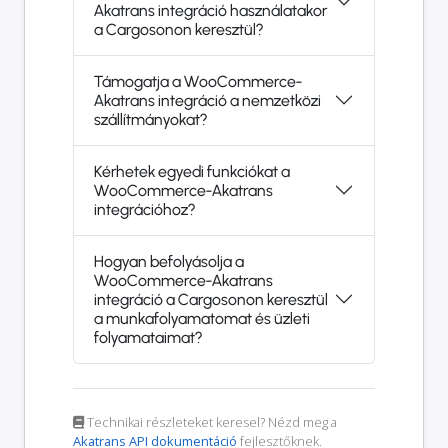
Akatrans integráció használatakor
a Cargosonon keresztül?
Támogatja a WooCommerce-
Akatrans integráció a nemzetközi
szállítmányokat?
Kérhetek egyedi funkciókat a
WooCommerce-Akatrans
integrációhoz?
Hogyan befolyásolja a
WooCommerce-Akatrans
integráció a Cargosonon keresztül
a munkafolyamatomat és üzleti
folyamataimat?
Technikai részleteket keresel? Nézd meg a
Akatrans API dokumentáció
fejlesztőknek.