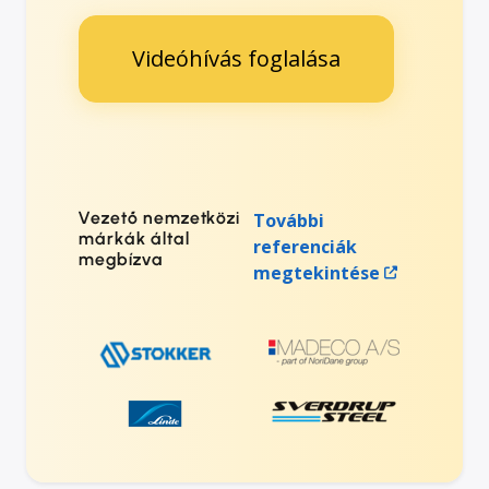
Videóhívás foglalása
Vezető nemzetközi
További
márkák által
referenciák
megbízva
megtekintése