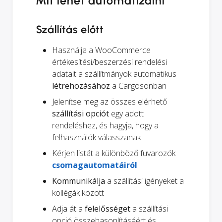
Mit lehet automatizálni
Szállítás előtt
Használja a WooCommerce
értékesítési/beszerzési rendelési
adatait a szállítmányok automatikus
létrehozásához
a Cargosonban
Jelenítse meg az összes elérhető
szállítási opciót
egy adott
rendeléshez, és hagyja, hogy a
felhasználók válasszanak
Kérjen listát a különböző fuvarozók
csomagautomatáiról
Kommunikálja
a szállítási igényeket a
kollégák között
Adja át a
felelősséget
a szállítási
opció összehasonlításáért és