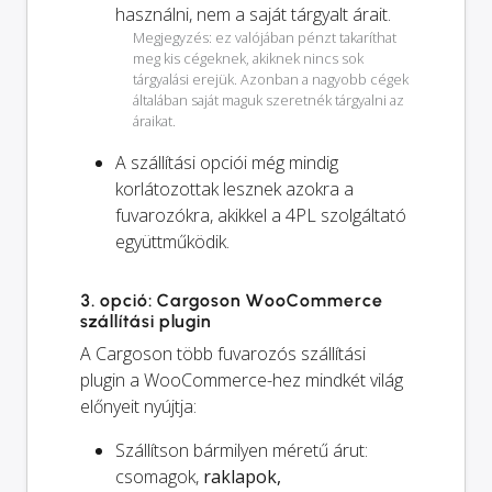
használni, nem a saját tárgyalt árait.
Megjegyzés: ez valójában pénzt takaríthat
meg kis cégeknek, akiknek nincs sok
tárgyalási erejük. Azonban a nagyobb cégek
általában saját maguk szeretnék tárgyalni az
áraikat.
A szállítási opciói
még mindig
korlátozottak lesznek azokra a
fuvarozókra, akikkel a 4PL szolgáltató
együttműködik.
3. opció: Cargoson WooCommerce
szállítási plugin
A Cargoson több fuvarozós szállítási
plugin a WooCommerce-hez mindkét világ
előnyeit nyújtja:
Szállítson bármilyen méretű árut:
csomagok,
raklapok,