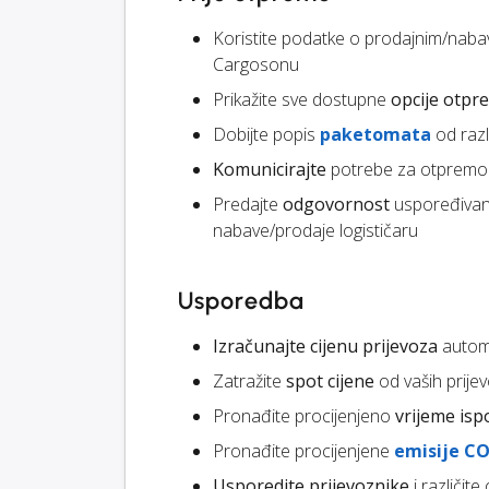
Koristite podatke o prodajnim/n
Cargosonu
Prikažite sve dostupne
opcije otpr
Dobijte popis
paketomata
od razli
Komunicirajte
potrebe za otprem
Predajte
odgovornost
uspoređivanj
nabave/prodaje logističaru
Usporedba
Izračunajte cijenu prijevoza
automa
Zatražite
spot cijene
od vaših prije
Pronađite procijenjeno
vrijeme is
Pronađite procijenjene
emisije CO
Usporedite prijevoznike
i različit