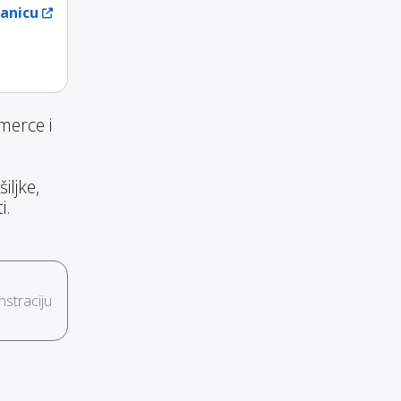
ranicu
merce i
iljke,
i.
straciju