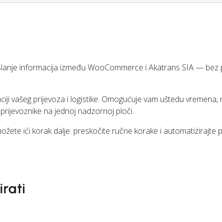
anje informacija između WooCommerce i Akatrans SIA — bez 
aciji vašeg prijevoza i logistike. Omogućuje vam uštedu vremena,
 prijevoznike na jednoj nadzornoj ploči.
ete ići korak dalje: preskočite ručne korake i automatizirajte 
rati