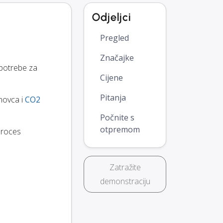
Odjeljci
Pregled
Značajke
potrebe za
Cijene
Pitanja
 novca i
CO2
Počnite s
otpremom
proces
Zatražite
demonstraciju