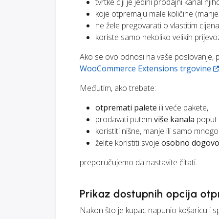
tvrtke čiji je jedini prodajni kanal 
koje otpremaju male količine (manje 
ne žele pregovarati o vlastitim cijena
koriste samo nekoliko velikih prijevo
Ako se ovo odnosi na vaše poslovanje,
WooCommerce Extensions trgovine
Međutim, ako trebate:
otpremati palete
ili veće pakete,
prodavati putem
više kanala
poput 
koristiti nišne, manje ili samo mnog
želite koristiti svoje
osobno dogovor
preporučujemo da nastavite čitati.
Prikaz dostupnih opcija ot
Nakon što je kupac napunio košaricu i sp