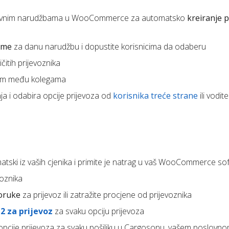
abavnim narudžbama u WooCommerce za automatsko
kreiranje p
eme
za danu narudžbu i dopustite korisnicima da odaberu
čitih prijevoznika
om među kolegama
a i odabira opcije prijevoza od
korisnika treće strane
ili vodite
tski iz vaših cjenika i primite je natrag u vaš WooCommerce sof
voznika
poruke
za prijevoz ili zatražite procjene od prijevoznika
2 za prijevoz
za svaku opciju prijevoza
e opcije prijevoza za svaku pošiljku u Cargosonu, vašem poslovnom