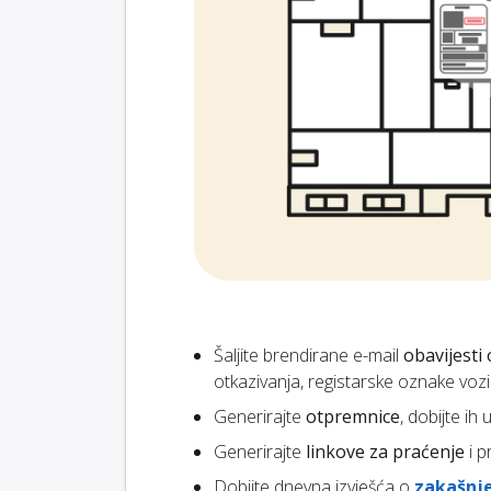
Šaljite brendirane e-mail
obavijesti 
otkazivanja, registarske oznake vozil
Generirajte
otpremnice
, dobijte i
Generirajte
linkove za praćenje
i p
Dobijte dnevna izvješća o
zakašnj