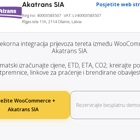
Akatrans SIA
Posjetite web st
Reg no: 40003583507
· VAT: LV40003583507
Rīgas iela 11A, 2114 Olaine, Latvia
jekorna integracija prijevoza tereta između WooCom
Akatrans SIA.
atski izračunajte cijene, ETD, ETA, CO2; kreirajte poš
tpremnice, linkove za praćenje i brendirane obavijest
ežite WooCommerce +
Rezervirajte besplatnu demon
Akatrans SIA