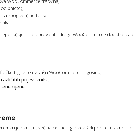
njihova WooCommerce trgovina, i
od palete), i
ma zbog veličine tvrtke, ili
znika.
 preporučujemo da provjerite druge WooCommerce dodatke za 
.
fizičke trgovine uz vašu WooCommerce trgovinu,
o
različitih prijevoznika
, ili
ene cijene
,
preme
reman je naručiti, većina online trgovaca želi ponuditi razne op