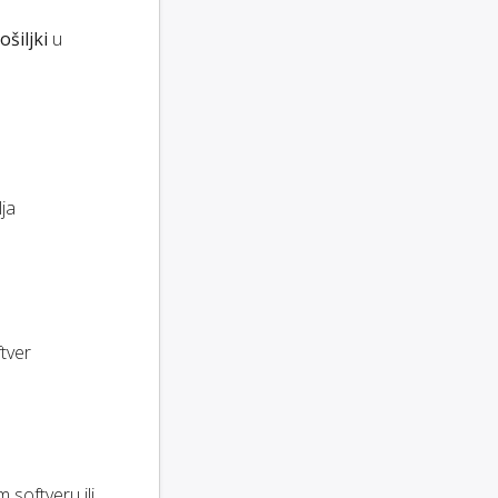
ošiljki
u
lja
tver
 softveru ili