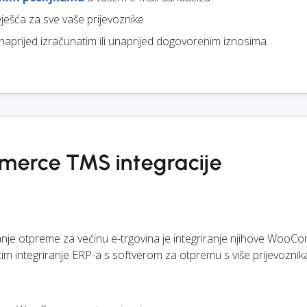
zvješća za sve vaše prijevoznike
naprijed izračunatim ili unaprijed dogovorenim iznosima
erce TMS integracije
anje otpreme za većinu e-trgovina je integriranje njihove Woo
atim integriranje ERP-a s softverom za otpremu s više prijevoznik