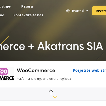
ustrije
Resursi
Hrvatski
Rezerv
ene
Kontaktirajte nas
ce + Akatrans SIA i
WooCommerce
Posjetite web st
Platforma za e-trgovinu otvorenog koda