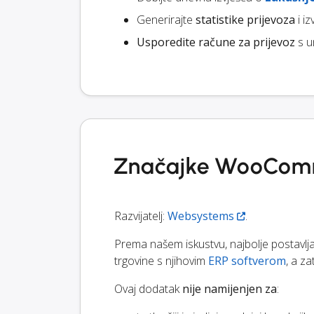
Generirajte
statistike prijevoza
i i
Usporedite račune za prijevoz
s u
Značajke WooComm
Razvijatelj:
Websystems
.
Prema našem iskustvu, najbolje postavlj
trgovine s njihovim
ERP softverom
, a z
Ovaj dodatak
nije namijenjen za
: