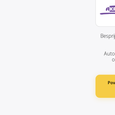
Bespri
Autom
o
Pov