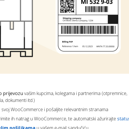
o prijevozu
vašim kupcima, kolegama i partnerima (otpremnice, 
a, dokumenti itd.)
h u svoj WooCommerce i pošaljite relevantnim stranama
rimite ih natrag u WooCommerce, te automatski ažurirajte
statu
elim pošiljkama
u vašem e-mail sandučiću