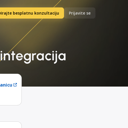
irajte besplatnu konzultaciju
Prijavite se
ntegracija
ranicu