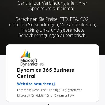
Central zur Verbindung aller Ihrer
Spediteure auf einmal.
Berechnen Sie Preise, ETD, ETA, CO2;
erstellen Sie Sendungen, Versandetiketten,
Tracking-Links und gebrandete
Benachrichtigungen automatisch.
Dynamics 365 Business
Central
Website besuchen
Enterprise Resource Planning (ERP) System von
Microsoft für KMUs, früher Dynamics NAV