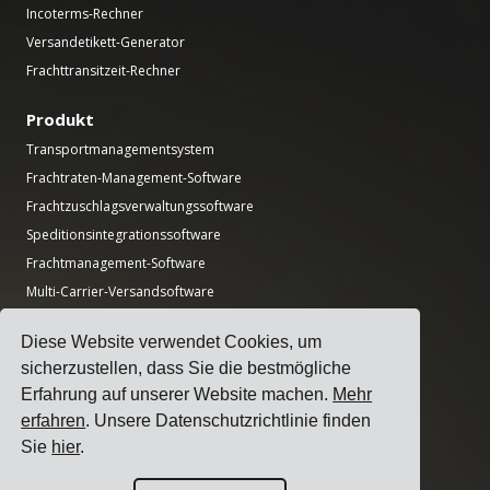
Incoterms-Rechner
Versandetikett-Generator
Frachttransitzeit-Rechner
Produkt
Transportmanagementsystem
Frachtraten-Management-Software
Frachtzuschlagsverwaltungssoftware
Speditionsintegrationssoftware
Frachtmanagement-Software
Multi-Carrier-Versandsoftware
Multicarrier-Frachtversand-API
Diese Website verwendet Cookies, um
Rampenmanagement-Software
sicherzustellen, dass Sie die bestmögliche
Logistikabteilungssoftware
Erfahrung auf unserer Website machen.
Mehr
erfahren
. Unsere Datenschutzrichtlinie finden
Leitfäden
Sie
hier
.
Top 17 Transportmanagement-Software für Versender
Wie wählt man eine Multi-Carrier-Versandsoftware aus?