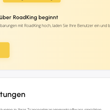
über RoadKing beginnt
nbarungen mit RoadKing hoch, laden Sie Ihre Benutzer ein und 
stungen
stungen in Ihrer Transportmanagementsoftware einrichten.