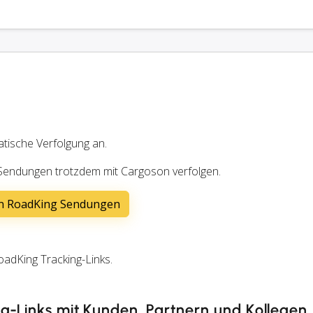
atische Verfolgung an.
 Sendungen trotzdem mit Cargoson verfolgen.
on RoadKing Sendungen
adKing Tracking-Links.
ng-Links mit Kunden, Partnern und Kollegen