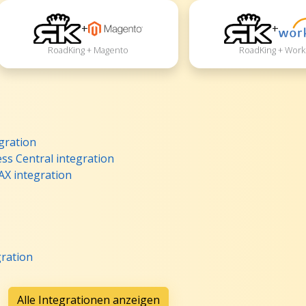
+
+
RoadKing + Magento
RoadKing + Work
gration
ss Central integration
AX integration
ration
Alle Integrationen anzeigen