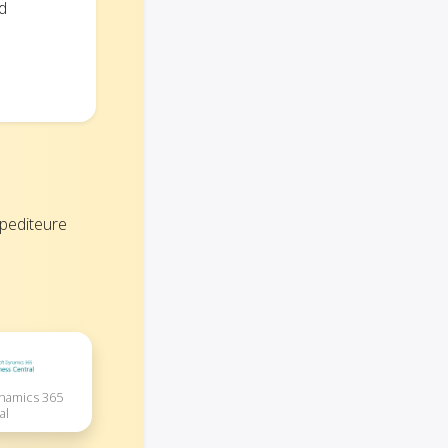
d
pediteure
ynamics 365
al