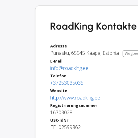
RoadKing Kontakte 
Adresse
Punasku
,
65545
Kääpa
,
Estonia
Wegbes
E-Mail
info@roadking.ee
Telefon
+37253035035
Website
http://www.roadking.ee
Registrierungsnummer
16703028
USt-IdNr.
EE102599862