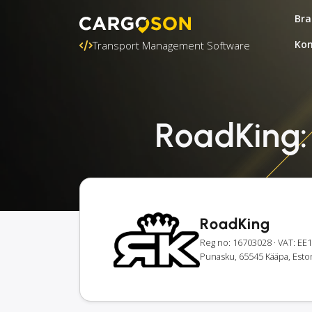
Bra
Kon
Transport Management Software
RoadKing: 
RoadKing
Reg no: 16703028
· VAT: E
Punasku, 65545 Kääpa, Esto