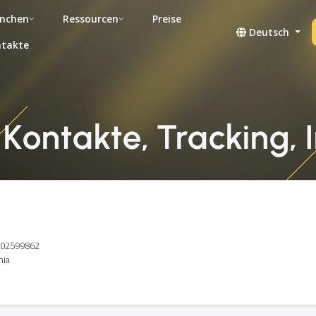
nchen
Ressourcen
Preise
Deutsch
takte
Kontakte, Tracking, 
E102599862
nia