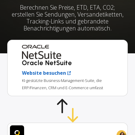
Berechnen Sie Preise, ETD, ETA, CO2;
erstellen Sie Sendungen, Versandetiketten,
Tracking-Links und gebrandete
Benachrichtigungen automatisch.
Oracle NetSuite
Website besuchen
KI-gestützte Business-Management-Suite, die
ERP/Finanzen, CRM und E-Commerce umfasst