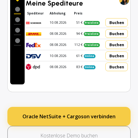
Meine Spediteure
Spediteur
Abholung
Preis
Buchen
10.08.2026
51 €
Preisliste
Buchen
08.08.2026
94 €
Preisliste
Buchen
08.08.2026
112 €
Preisliste
Buchen
10.08.2026
61 €
Online
Buchen
08.08.2026
83 €
Online
Oracle NetSuite + Cargoson verbinden
Kostenlose Demo buchen