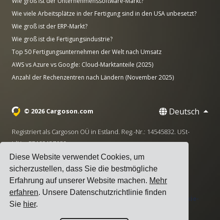
Wie groß ist der Unternehmenssoftware-Markt?
Wie viele Arbeitsplätze in der Fertigung sind in den USA unbesetzt?
Wie groß ist der ERP-Markt?
Wie groß ist die Fertigungsindustrie?
Top 50 Fertigungsunternehmen der Welt nach Umsatz
AWS vs Azure vs Google: Cloud-Marktanteile (2025)
Anzahl der Rechenzentren nach Ländern (November 2025)
Deutsch
© 2026 Cargoson.com
Registriert als Cargoson OÜ in Estland. Reg.-Nr.: 14545832. USt-
IdNr.: EE102137680.
Diese Website verwendet Cookies, um
Hauptsitz: Pärnu mnt. 141, 11314 Tallinn, Estland
sicherzustellen, dass Sie die bestmögliche
·
+372 5555 0028
hello@cargoson.com
Erfahrung auf unserer Website machen.
Mehr
erfahren
. Unsere Datenschutzrichtlinie finden
Nutzungsbedingungen
|
Datenschutzerklärung
|
Cookie-
Sie
hier
.
Richtlinie