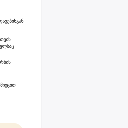
დავებისგან
სთვის
მელსაც
არხის
მიეცით