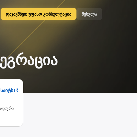
დაჯავშნეთ უფასო კონსულტაცია
შესვლა
ტეგრაცია
ბსაიტს
დღიური