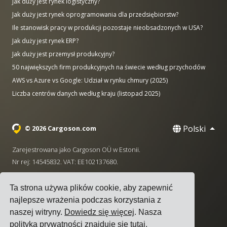
Jak duży jest rynek logistyczny?
Jak duży jest rynek oprogramowania dla przedsiębiorstw?
Ile stanowisk pracy w produkcji pozostaje nieobsadzonych w USA?
Jak duży jest rynek ERP?
Jak duży jest przemysł produkcyjny?
50 największych firm produkcyjnych na świecie według przychodów
AWS vs Azure vs Google: Udział w rynku chmury (2025)
Liczba centrów danych według kraju (listopad 2025)
Polski
© 2026 Cargoson.com
Zarejestrowana jako Cargoson OÜ w Estonii.
Nr rej: 14545832. VAT: EE102137680.
Siedziba: Pärnu mnt. 141, 11314 Tallinn, Estonia
Ta strona używa plików cookie, aby zapewnić
·
+372 5555 0028
hello@cargoson.com
najlepsze wrażenia podczas korzystania z
naszej witryny.
Dowiedz się więcej
. Nasza
Warunki korzystania z usługi
|
Polityka Prywatności
|
polityka prywatności znajduje się
tutaj
.