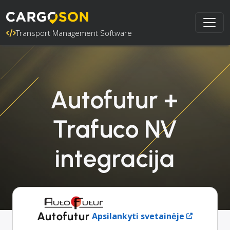
Transport Management Software
Autofutur +
Trafuco NV
integracija
Autofutur
Apsilankyti svetainėje