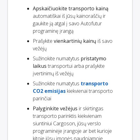
Apskaičiuokite transporto kainą
automatiškai iš jūsų kainoraščių ir
gaukite ją atgal į savo Autofutur
programinę įrangą
Prašykite
vienkartinių kainų
iš savo
vežėjų
Sužinokite numatytus
pristatymo
laikus
transportui arba prašykite
įvertinimų iš vežėjų
Sužinokite numatytus
transporto
CO2 emisijas
kiekvienai transporto
parinčiai
Palyginkite vežėjus
ir skirtingas
transporto parinktis kiekvienam
siuntiniui Cargoson, jūsų verslo
programinėje įrangoje ar bet kurioje
kitoje jūsų įmonės naudojamoje