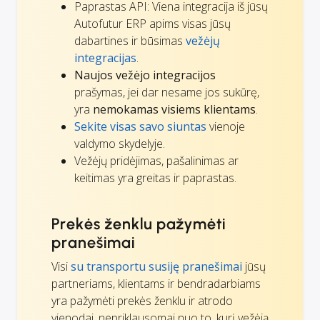
Paprastas API: Viena integracija iš jūsų
Autofutur ERP apims visas jūsų
dabartines ir būsimas
vežėjų
integracijas
.
Naujos vežėjo integracijos
prašymas, jei dar nesame jos sukūrę,
yra
nemokamas visiems klientams
.
Sekite visas savo siuntas
vienoje
valdymo skydelyje.
Vežėjų pridėjimas, pašalinimas ar
keitimas yra greitas ir paprastas.
Prekės ženklu pažymėti
pranešimai
Visi
su transportu susiję pranešimai
jūsų
partneriams, klientams ir bendradarbiams
yra pažymėti prekės ženklu ir atrodo
vienodai, nepriklausomai nuo to, kurį vežėją