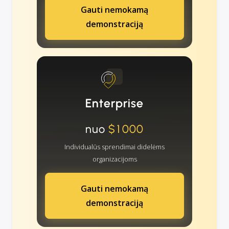
Gauti nemokamą
demonstraciją
Enterprise
nuo
$1000
Individualūs sprendimai didelėms
organizacijoms
Gauti nemokamą
demonstraciją