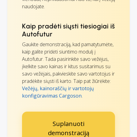
naudojate.
Kaip pradėti siųsti tiesiogiai iš
Autofutur
Gaukite demonstraciją, kad pamatytumėte,
kaip galite pridėti siuntimo modulį į
Autofutur. Tada pasirinkite savo vežėjus,
įkelkite savo kainas ir kitus susitarimus su
savo vežėjais, pakvieskite savo vartotojus ir
pradėkite siųsti iš karto. Taip pat žiūrėkite:
Vežėjų, kainoraščių ir vartotojų
konfigūravimas Cargoson
.
Suplanuoti
demonstraciją