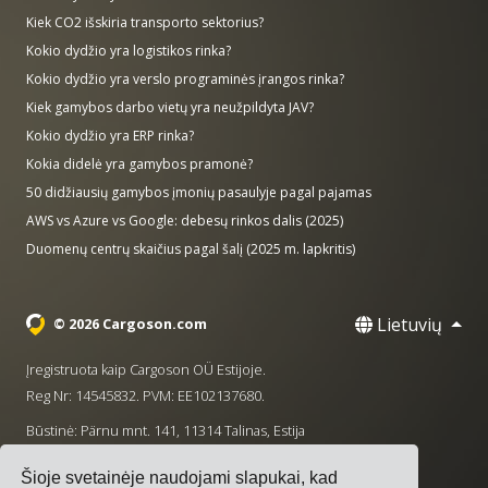
Kiek CO2 išskiria transporto sektorius?
Kokio dydžio yra logistikos rinka?
Kokio dydžio yra verslo programinės įrangos rinka?
Kiek gamybos darbo vietų yra neužpildyta JAV?
Kokio dydžio yra ERP rinka?
Kokia didelė yra gamybos pramonė?
50 didžiausių gamybos įmonių pasaulyje pagal pajamas
AWS vs Azure vs Google: debesų rinkos dalis (2025)
Duomenų centrų skaičius pagal šalį (2025 m. lapkritis)
Lietuvių
© 2026 Cargoson.com
Įregistruota kaip Cargoson OÜ Estijoje.
Reg Nr: 14545832. PVM: EE102137680.
Būstinė: Pärnu mnt. 141, 11314 Talinas, Estija
·
+372 5555 0028
hello@cargoson.com
Šioje svetainėje naudojami slapukai, kad