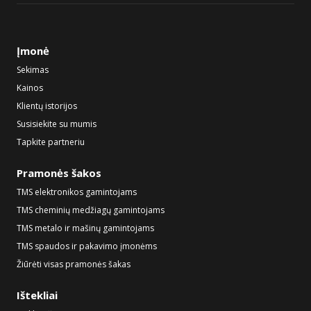
Įmonė
Sekimas
Kainos
Klientų istorijos
Susisiekite su mumis
Tapkite partneriu
Pramonės šakos
TMS elektronikos gamintojams
TMS cheminių medžiagų gamintojams
TMS metalo ir mašinų gamintojams
TMS spaudos ir pakavimo įmonėms
Žiūrėti visas pramonės šakas
Ištekliai