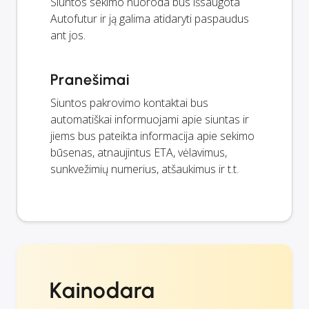
Siuntos sekimo nuoroda bus išsaugota
Autofutur ir ją galima atidaryti paspaudus
ant jos.
Pranešimai
Siuntos pakrovimo kontaktai bus
automatiškai informuojami apie siuntas ir
jiems bus pateikta informacija apie sekimo
būsenas, atnaujintus ETA, vėlavimus,
sunkvežimių numerius, atšaukimus ir t.t.
Kainodara