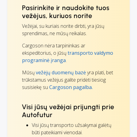
Pasirinkite ir naudokite tuos
vežėjus, kuriuos norite
Vežėjai, su kuriais norite dirbti, yra jūsų
sprendimas, ne mūsų reikalas.
Cargoson nėra tarpininkas ar
ekspeditorius, o jūsų
transporto valdymo
programinė įranga
.
Mūsų
vežėjų duomenų bazė
yra plati, bet
trūkstamus vežėjus galite pridėti tiesiog
susisiekę su
Cargoson pagalba.
Visi jūsų vežėjai prijungti prie
Autofutur
Visi jūsų transporto užsakymai galėtų
būti pateikiami vienodai.