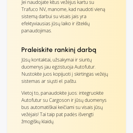
Jei naudojate kitus vežėjus kartu su
Trafuco NV, manome, kad naudoti vieną
sistemą darbui su visais jais yra
efektyviausias jūsų laiko ir išteklių
panaudojimas.
Praleiskite rankinį darbą
Jūsų kontaktai, užsakymai ir siuntų
duomenys jau egzistuoja Autofutur.
Nustokite juos kopijuoti į skirtingas vežėjų
sistemas ar siųsti el. paštu.
Vietoj to, panaudokite juos: integruokite
Autofutur su Cargoson ir jūsų duomenys
bus automatiškai keičiami su visais jūsų
vežėjais! Tai taip pat padės išvengti
žmogiškų klaidų.