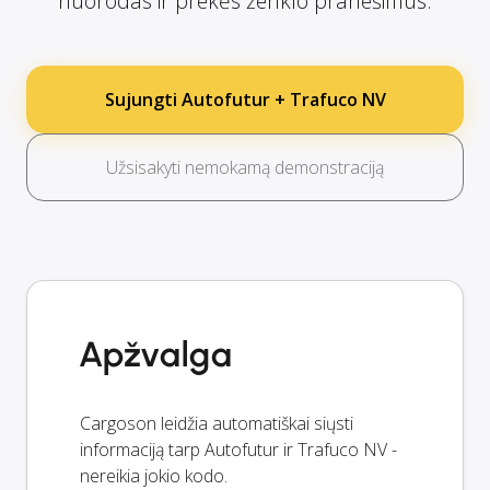
nuorodas ir prekės ženklo pranešimus.
Sujungti Autofutur + Trafuco NV
Užsisakyti nemokamą demonstraciją
Apžvalga
Cargoson leidžia automatiškai siųsti
informaciją tarp Autofutur ir Trafuco NV -
nereikia jokio kodo.