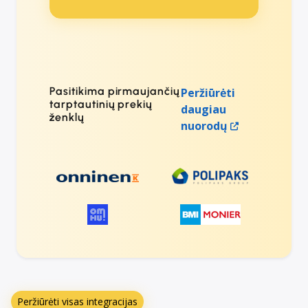
Pasitikima pirmaujančių
Peržiūrėti
tarptautinių prekių
daugiau
ženklų
nuorodų
Peržiūrėti visas integracijas