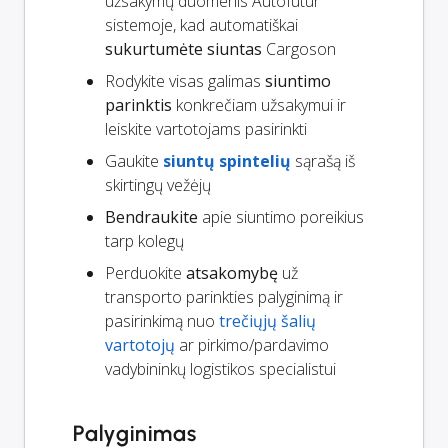
užsakymų duomenis Autofutur
sistemoje, kad automatiškai
sukurtumėte siuntas
Cargoson
Rodykite visas galimas
siuntimo
parinktis
konkrečiam užsakymui ir
leiskite vartotojams pasirinkti
Gaukite
siuntų spintelių
sąrašą iš
skirtingų vežėjų
Bendraukite
apie siuntimo poreikius
tarp kolegų
Perduokite
atsakomybę
už
transporto parinkties palyginimą ir
pasirinkimą nuo
trečiųjų šalių
vartotojų
ar pirkimo/pardavimo
vadybininkų logistikos specialistui
Palyginimas