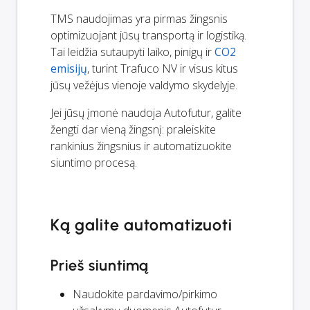
TMS naudojimas yra pirmas žingsnis
optimizuojant jūsų transportą ir logistiką.
Tai leidžia sutaupyti laiko, pinigų ir
CO2
emisijų
, turint Trafuco NV ir visus kitus
jūsų vežėjus vienoje valdymo skydelyje.
Jei jūsų įmonė naudoja Autofutur, galite
žengti dar vieną žingsnį: praleiskite
rankinius žingsnius ir automatizuokite
siuntimo procesą.
Ką galite automatizuoti
Prieš siuntimą
Naudokite pardavimo/pirkimo