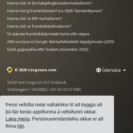
Hversu stór er fyrirtækjahugbúnaðarmarkaðurinn?
Hversu mörg framleiðslustörf eru ófyllt í Bandaríkjunum?
Hversu stór er ERP markaðurinn?
Hversu stór er framleiðsluiðnaðurinn?
50 stærstu framleiðslufyrirtæki heims eftir tekjum
AWS vs Azure vs Google: Markaðshlutdeild skýjaþjónustu (2025)
Fjöldi gagnasafna eftir löndum (nóvember 2025)
Íslenska
© 2026 Cargoson.com
Skráð sem Cargoson OÜ í Eistlandi.
Skráningarnr: 14545832. VSK: EE102137680.
Höfuðstöðvar: Pärnu mnt. 141, 11314 Tallinn, Eistland
Þessi vefsíða notar vafrakökur til að tryggja að
·
+372 5555 0028
hello@cargoson.com
þú fáir bestu upplifunina á vefsíðunni okkar.
Læra meira
. Persónuverndarstefnu okkar er að
Þjónustuskilmálar
|
Persónuverndarstefna
|
Stefna um
finna
hér
.
vafrakökur