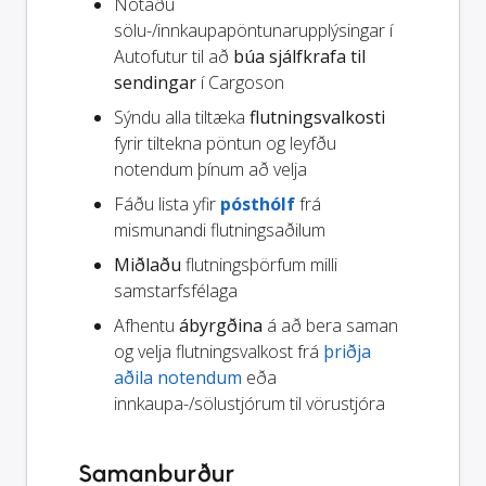
Notaðu
sölu-/innkaupapöntunarupplýsingar í
Autofutur til að
búa sjálfkrafa til
sendingar
í Cargoson
Sýndu alla tiltæka
flutningsvalkosti
fyrir tiltekna pöntun og leyfðu
notendum þínum að velja
Fáðu lista yfir
pósthólf
frá
mismunandi flutningsaðilum
Miðlaðu
flutningsþörfum milli
samstarfsfélaga
Afhentu
ábyrgðina
á að bera saman
og velja flutningsvalkost frá
þriðja
aðila notendum
eða
innkaupa-/sölustjórum til vörustjóra
Samanburður