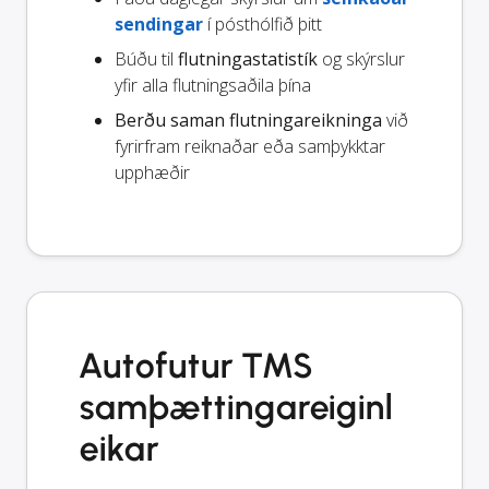
sendingar
í pósthólfið þitt
Búðu til
flutningastatistík
og skýrslur
yfir alla flutningsaðila þína
Berðu saman flutningareikninga
við
fyrirfram reiknaðar eða samþykktar
upphæðir
Autofutur TMS
samþættingareiginl
eikar