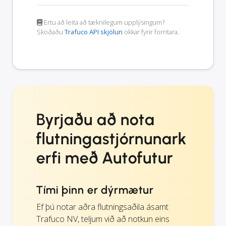
Ertu að leita að tæknilegum upplýsingum?
Skoðaðu
Trafuco API skjölun
okkar fyrir forritara.
Byrjaðu að nota
flutningastjórnunark
erfi með Autofutur
Tími þinn er dýrmætur
Ef þú notar aðra flutningsaðila ásamt
Trafuco NV, teljum við að notkun eins