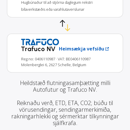
Hugbúnaður til að stjórna daglegum rekstri
bílaverkstæðis eða varahlutaverslunar
Trafuco NV
Heimsækja vefsíðu
Reg no: 0406110987
· VAT: BE0406110987
Molenberglei 6, 2627 Schelle, Belgium
Heildstæð flutningasamþætting milli
Autofutur og Trafuco NV.
Reiknaðu verð, ETD, ETA, CO2; búðu til
vörusendingar, sendingarmerkimiða,
rakningarhlekki og sérmerktar tilkynningar
sjálfkrafa.