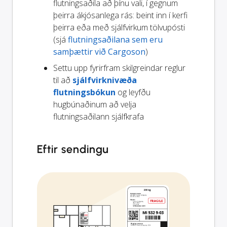
flutningsaðila að þínu vali, í gegnum
þeirra ákjósanlega rás: beint inn í kerfi
þeirra eða með sjálfvirkum tölvupósti
(sjá
flutningsaðilana sem eru
samþættir við Cargoson
)
Settu upp fyrirfram skilgreindar reglur
til að
sjálfvirknivæða
flutningsbókun
og leyfðu
hugbúnaðinum að velja
flutningsaðilann sjálfkrafa
Eftir sendingu