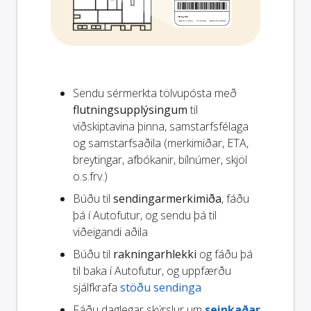
Sendu sérmerkta tölvupósta með
flutningsupplýsingum
til
viðskiptavina þinna, samstarfsfélaga
og samstarfsaðila (merkimiðar, ETA,
breytingar, afbókanir, bílnúmer, skjöl
o.s.frv.)
Búðu til
sendingarmerkimiða
, fáðu
þá í Autofutur, og sendu þá til
viðeigandi aðila
Búðu til
rakningarhlekki
og fáðu þá
til baka í Autofutur, og uppfærðu
sjálfkrafa
stöðu sendinga
Fáðu daglegar skýrslur um
seinkaðar