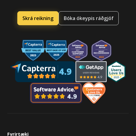
Skrá reikning
Bóka ókeypis ráðgjöf
Fyrirtæki