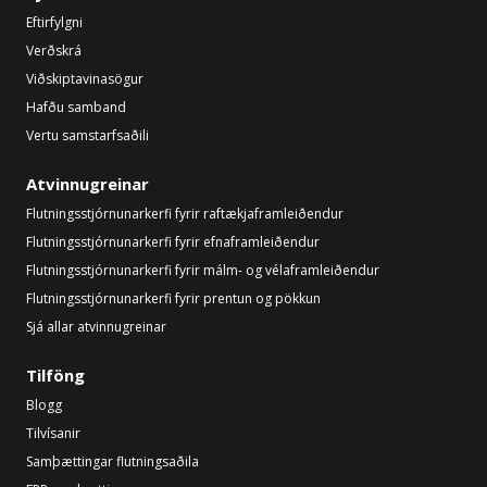
Eftirfylgni
Verðskrá
Viðskiptavinasögur
Hafðu samband
Vertu samstarfsaðili
Atvinnugreinar
Flutningsstjórnunarkerfi fyrir raftækjaframleiðendur
Flutningsstjórnunarkerfi fyrir efnaframleiðendur
Flutningsstjórnunarkerfi fyrir málm- og vélaframleiðendur
Flutningsstjórnunarkerfi fyrir prentun og pökkun
Sjá allar atvinnugreinar
Tilföng
Blogg
Tilvísanir
Samþættingar flutningsaðila