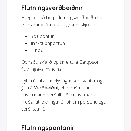
Flutningsverðbeiðnir
Hægt er að hefja flutningsverðbeiðnir á
eftirfarandi Autofutur grunnsskjölum:
Sölupöntun
Innkaupapöntun
Tilboð
Opnaðu skjalið og smelltu á Cargoson
flutningavalmyndina.
Fylltu út allar upplýsingar sem vantar og
ýttu á
Verðbeiðni
, eftir það munu
mismunandi verðtilboð birtast (þar á
meðal útreikningar úr þínum persónulegu
verðlistum).
Flutningspantanir