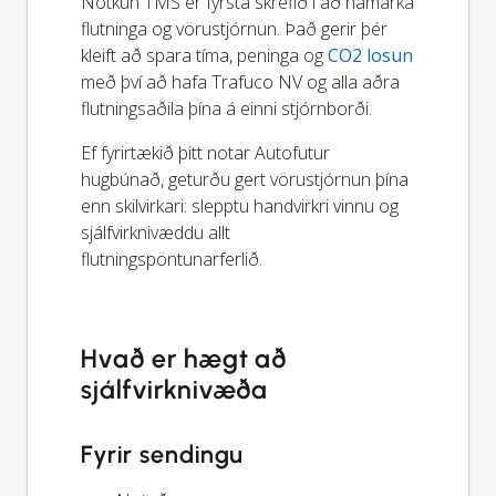
Notkun TMS er fyrsta skrefið í að hámarka
flutninga og vörustjórnun. Það gerir þér
kleift að spara tíma, peninga og
CO2 losun
með því að hafa Trafuco NV og alla aðra
flutningsaðila þína á einni stjórnborði.
Ef fyrirtækið þitt notar Autofutur
hugbúnað, geturðu gert vörustjórnun þína
enn skilvirkari: slepptu handvirkri vinnu og
sjálfvirknivæddu allt
flutningspöntunarferlið.
Hvað er hægt að
sjálfvirknivæða
Fyrir sendingu