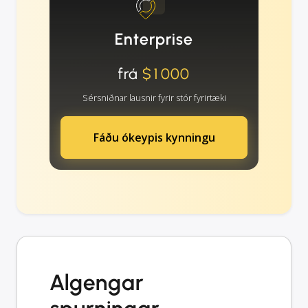
Enterprise
frá
$1000
Sérsniðnar lausnir fyrir stór fyrirtæki
Fáðu ókeypis kynningu
Algengar