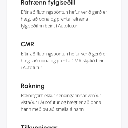
Rafrænn fylgiseðill
Eftir að flutningspöntun hefur verið gerð er
hægt að opna og prenta rafræna
fylgiseðilinn beint í Autofutur.
CMR
Eftir að flutningspöntun hefur verið gerð er
hægt að opna og prenta CMR skjalið beint
í Autofutur.
Rakning
Rakningarhlekkur sendingarinnar verður
vistaður í Autofutur og hægt er að opna
hann með því að smella á hann.
Tilkynningar