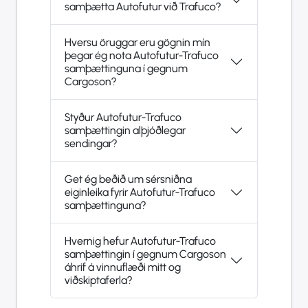
samþætta Autofutur við Trafuco?
Hversu öruggar eru gögnin mín
þegar ég nota Autofutur-Trafuco
samþættinguna í gegnum
Cargoson?
Styður Autofutur-Trafuco
samþættingin alþjóðlegar
sendingar?
Get ég beðið um sérsniðna
eiginleika fyrir Autofutur-Trafuco
samþættinguna?
Hvernig hefur Autofutur-Trafuco
samþættingin í gegnum Cargoson
áhrif á vinnuflæði mitt og
viðskiptaferla?