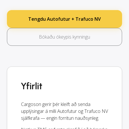
Tengdu Autofutur + Trafuco NV
Bókaðu ókeypis kynningu
Yfirlit
Cargoson gerir þér kleift að senda
upplýsingar á milli Autofutur og Trafuco NV
sjálfkrafa — engin forritun nauðsynleg.