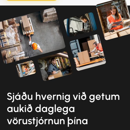
Sjáðu hvernig við getum
aukið daglega
vörustjórnun þína