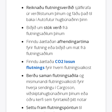
Reiknaðu flutningsverðið
sjálfkrafa
úr verðlistunum þínum og fáðu það til
baka í Autofutur hugbúnaðinn þinn
Biðjið um
stök verð
frá
flutningsaðilum þínum
Finndu áætlaðan
afhendingartíma
fyrir flutning eða biðjið um mat frá
flutningsaðilum
Finndu áætlaða
CO2 losun
flutnings
fyrir hvern flutningsvalkost
Berðu saman flutningsaðila
og
mismunandi flutningsvalkosti fyrir
hverja sendingu í Cargoson,
viðskiptahugbúnaðinum þínum eða
öðru kerfi sem fyrirtækið þitt notar
Settu fram flutningspöntun
til