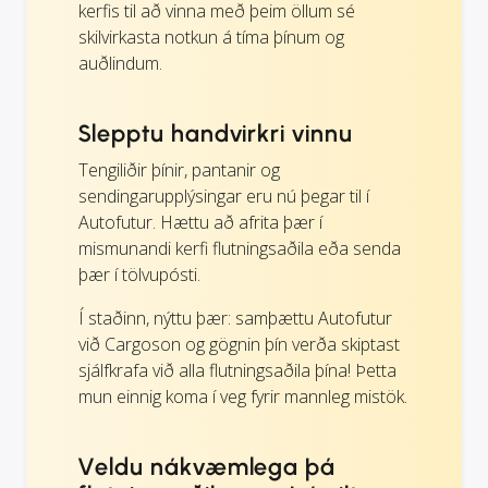
kerfis til að vinna með þeim öllum sé
skilvirkasta notkun á tíma þínum og
auðlindum.
Slepptu handvirkri vinnu
Tengiliðir þínir, pantanir og
sendingarupplýsingar eru nú þegar til í
Autofutur. Hættu að afrita þær í
mismunandi kerfi flutningsaðila eða senda
þær í tölvupósti.
Í staðinn, nýttu þær: samþættu Autofutur
við Cargoson og gögnin þín verða skiptast
sjálfkrafa við alla flutningsaðila þína! Þetta
mun einnig koma í veg fyrir mannleg mistök.
Veldu nákvæmlega þá