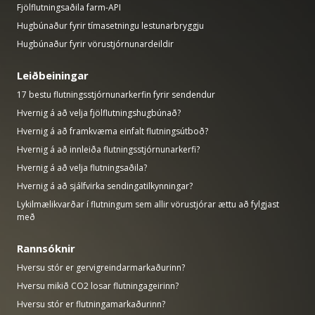
Fjölflutningsaðila farm-API
Hugbúnaður fyrir tímasetningu lestunarbryggju
Hugbúnaður fyrir vörustjórnunardeildir
Leiðbeiningar
17 bestu flutningsstjórnunarkerfin fyrir sendendur
Hvernig á að velja fjölflutningshugbúnað?
Hvernig á að framkvæma einfalt flutningsútboð?
Hvernig á að innleiða flutningsstjórnunarkerfi?
Hvernig á að velja flutningsaðila?
Hvernig á að sjálfvirka sendingatilkynningar?
Lykilmælikvarðar í flutningum sem allir vörustjórar ættu að fylgjast
með
Rannsóknir
Hversu stór er gervigreindarmarkaðurinn?
Hversu mikið CO2 losar flutningageirinn?
Hversu stór er flutningamarkaðurinn?