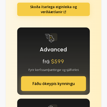
Skoða ítarlega eiginleika og
verðáætlanir
Advanced
frá
$599
Fyrir kerfissamþættingar og sjálfvirkni
Fáðu ókeypis kynningu