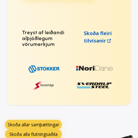
Treyst af leiðandi
Skoða fleiri
alþjóðlegum
tilvísanir
vörumerkjum
Skoða allar samþættingar
Skoða alla flutningsaðila