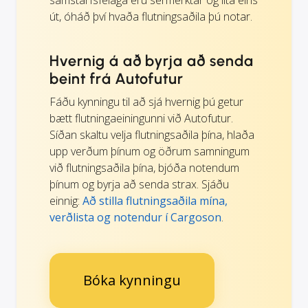
samstarfsfélaga eru sérmerktar og líta eins
út, óháð því hvaða flutningsaðila þú notar.
Hvernig á að byrja að senda
beint frá Autofutur
Fáðu kynningu til að sjá hvernig þú getur
bætt flutningaeiningunni við Autofutur.
Síðan skaltu velja flutningsaðila þína, hlaða
upp verðum þínum og öðrum samningum
við flutningsaðila þína, bjóða notendum
þínum og byrja að senda strax. Sjáðu
einnig:
Að stilla flutningsaðila mína,
verðlista og notendur í Cargoson
.
Bóka kynningu