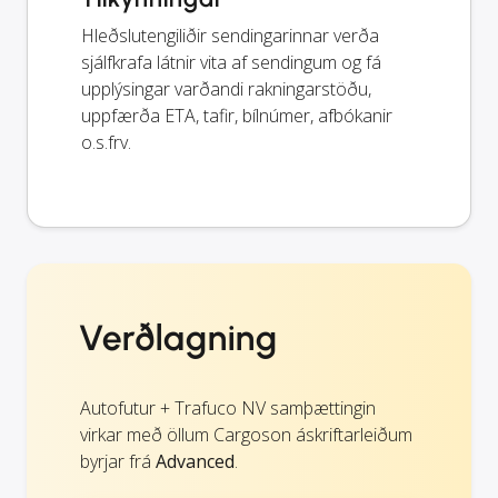
Hleðslutengiliðir sendingarinnar verða
sjálfkrafa látnir vita af sendingum og fá
upplýsingar varðandi rakningarstöðu,
uppfærða ETA, tafir, bílnúmer, afbókanir
o.s.frv.
Verðlagning
Autofutur + Trafuco NV samþættingin
virkar með öllum Cargoson áskriftarleiðum
byrjar frá
Advanced
.