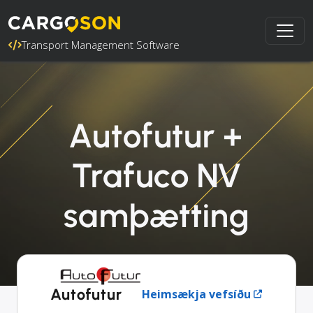
Transport Management Software
Autofutur +
Trafuco NV
samþætting
Autofutur
Heimsækja vefsíðu