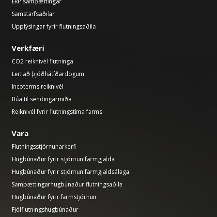
ERP samþættingar
Samstarfsaðilar
Upplýsingar fyrir flutningsaðila
Verkfæri
CO2 reiknivél flutninga
Leit að þjóðhátíðardögum
Incoterms reiknivél
Búa til sendingarmiða
Reiknivél fyrir flutningstíma farms
Vara
Flutningsstjórnunarkerfi
Hugbúnaður fyrir stjórnun farmgjalda
Hugbúnaður fyrir stjórnun farmgjaldsálaga
Samþættingarhugbúnaður flutningsaðila
Hugbúnaður fyrir farmstjórnun
Fjölflutningshugbúnaður