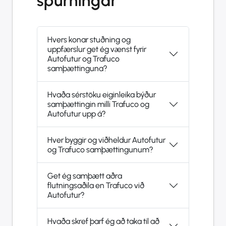
spurningar
Hvers konar stuðning og
uppfærslur get ég vænst fyrir
Autofutur og Trafuco
samþættinguna?
Hvaða sérstöku eiginleika býður
samþættingin milli Trafuco og
Autofutur upp á?
Hver byggir og viðheldur Autofutur
og Trafuco samþættingunum?
Get ég samþætt aðra
flutningsaðila en Trafuco við
Autofutur?
Hvaða skref þarf ég að taka til að