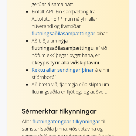
gerðar á sama hátt.
Einfalt API: Ein samþætting frá
Autofutur ERP mun ná yfir allar
núverandi og framtíðar
flutningsaðilasamþættingar
þínar.
Að biðja um
nýja
flutningsaðilasamþættingu
, ef við
höfum ekki þegar byggt hana, er
ókeypis fyrir alla viðskiptavini
.
Rektu allar sendingar þínar
á einni
stjórnborði.
Að bæta við, fjarlægja eða skipta um
flutningsaðila er fljótlegt og auðvelt.
Sérmerktar tilkynningar
Allar
flutningatengdar tilkynningar
til
samstarfsaðila þinna, viðskiptavina og