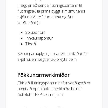
Hægt er að senda flutningspantanir til
flutningsaðila þinna byggt á mismunandi
skjölum í Autofutur (sama og fyrir
verðbeiðnir):
Sölupöntun
Innkaupapöntun
Tilboð
Sendingarupplýsingarnar eru afritaðar úr
skjalinu, en hægt er að breyta þeim.
Pökkunarmerkimiðar
Eftir að flutningspöntun hefur verið gerð er
hægt að opna pakkamerkimiða beint í
Autofutur ERP kerfinu þínu.