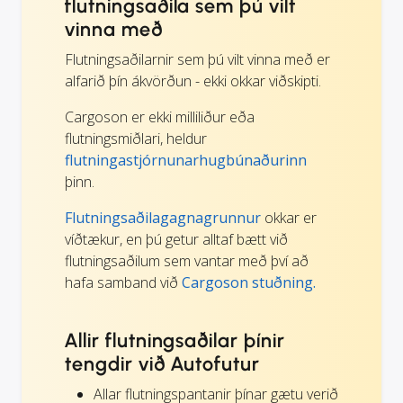
flutningsaðila sem þú vilt
vinna með
Flutningsaðilarnir sem þú vilt vinna með er
alfarið þín ákvörðun - ekki okkar viðskipti.
Cargoson er ekki milliliður eða
flutningsmiðlari, heldur
flutningastjórnunarhugbúnaðurinn
þinn.
Flutningsaðilagagnagrunnur
okkar er
víðtækur, en þú getur alltaf bætt við
flutningsaðilum sem vantar með því að
hafa samband við
Cargoson stuðning.
Allir flutningsaðilar þínir
tengdir við Autofutur
Allar flutningspantanir þínar gætu verið