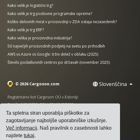
Kako velik je logistični trg?
Kako velik je trg poslovne programske opreme?
Koliko delovnih mest v proizvodnji v ZDA ostaja nezasedenih?
Kako velik je trg ERP?
Kako velika je proizvodna industrija?
50 največjih proizvodnih podjetij na svetu po prihodkih
AWS vs Azure vs Google: tržni delež v oblaku (2025)
Število podatkovnih centrov po državah (november 2025)
Slovenščina
© 2026 Cargoson.com
Registrirano kot Cargoson OÜ v Estoniji.
Reg št: 14545832. DDV: EE102137680.
Ta spletna stran uporablja piškotke za
Sedež: Pärnu mnt. 141, 11314 Talin, Estonija
zagotavljanje najboljše uporabniške izkušnje.
·
+372 5555 0028
hello@cargoson.com
Več informacij
. Naš pravilnik o zasebnosti lahko
najdete
tukaj
.
Pogoji uporabe
|
Pravilnik o zasebnosti
|
Politika piškotkov