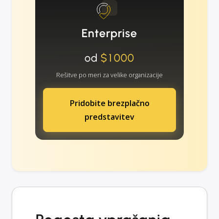
Enterprise
od
$1000
Rešitve po meri za velike organizacije
Pridobite brezplačno
predstavitev