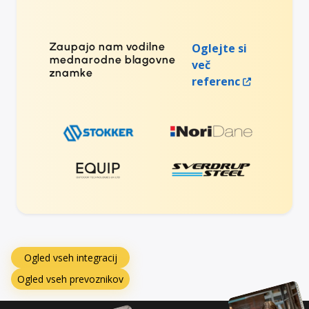
Zaupajo nam vodilne
Oglejte si
mednarodne blagovne
več
znamke
referenc
Ogled vseh integracij
Ogled vseh prevoznikov