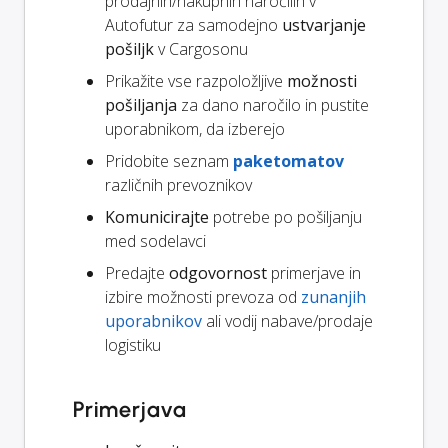
prodajnih/nakupnih naročilih v
Autofutur za samodejno
ustvarjanje
pošiljk
v Cargosonu
Prikažite vse razpoložljive
možnosti
pošiljanja
za dano naročilo in pustite
uporabnikom, da izberejo
Pridobite seznam
paketomatov
različnih prevoznikov
Komunicirajte
potrebe po pošiljanju
med sodelavci
Predajte
odgovornost
primerjave in
izbire možnosti prevoza od
zunanjih
uporabnikov
ali vodij nabave/prodaje
logistiku
Primerjava