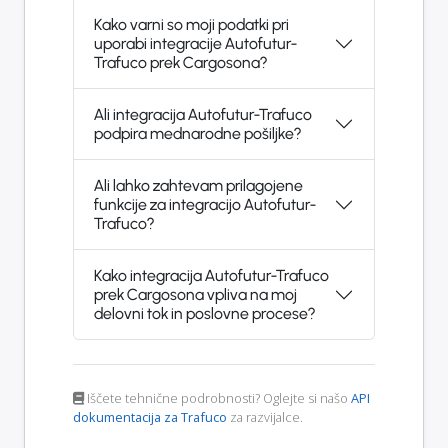
Kako varni so moji podatki pri
uporabi integracije Autofutur-
Trafuco prek Cargosona?
Ali integracija Autofutur-Trafuco
podpira mednarodne pošiljke?
Ali lahko zahtevam prilagojene
funkcije za integracijo Autofutur-
Trafuco?
Kako integracija Autofutur-Trafuco
prek Cargosona vpliva na moj
delovni tok in poslovne procese?
Iščete tehnične podrobnosti? Oglejte si našo
API
dokumentacija za Trafuco
za razvijalce.