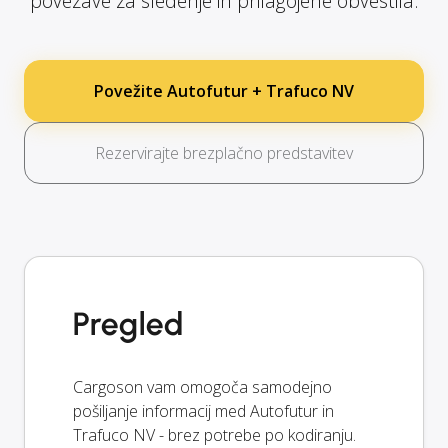
povezave za sledenje in prilagojene obvestila.
Povežite Autofutur + Trafuco NV
Rezervirajte brezplačno predstavitev
Pregled
Cargoson vam omogoča samodejno
pošiljanje informacij med Autofutur in
Trafuco NV - brez potrebe po kodiranju.