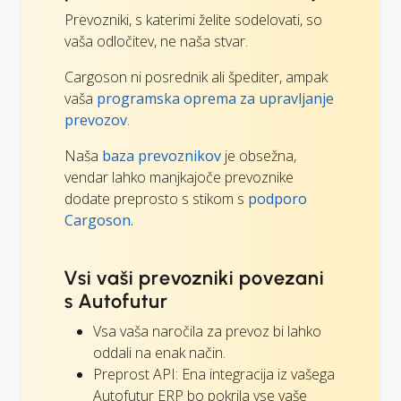
Prevozniki, s katerimi želite sodelovati, so
vaša odločitev, ne naša stvar.
Cargoson ni posrednik ali špediter, ampak
vaša
programska oprema za upravljanje
prevozov
.
Naša
baza prevoznikov
je obsežna,
vendar lahko manjkajoče prevoznike
dodate preprosto s stikom s
podporo
Cargoson.
Vsi vaši prevozniki povezani
s Autofutur
Vsa vaša naročila za prevoz bi lahko
oddali na enak način.
Preprost API: Ena integracija iz vašega
Autofutur ERP bo pokrila vse vaše