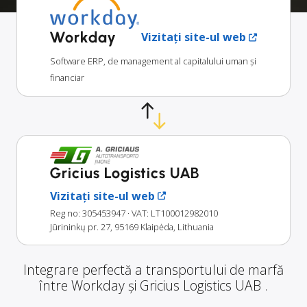
Workday
Vizitați site-ul web
Software ERP, de management al capitalului uman și
financiar
Gricius Logistics UAB
Vizitați site-ul web
Reg no: 305453947
· VAT: LT100012982010
Jūrininkų pr. 27, 95169 Klaipėda, Lithuania
Integrare perfectă a transportului de marfă
între Workday și Gricius Logistics UAB .