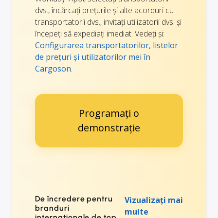
dvs., încărcați prețurile și alte acorduri cu
transportatorii dvs., invitați utilizatorii dvs. și
începeți să expediați imediat. Vedeți și:
Configurarea transportatorilor, listelor
de prețuri și utilizatorilor mei în
Cargoson
.
Programați o
demonstrație
De încredere pentru
Vizualizați mai
branduri
multe
internaționale de top