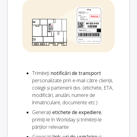
Trimiteți
notificări de transport
personalizate prin e-mail către clienții,
colegii și partenerii dvs. (etichete, ETA,
modificări, anulări, numere de
înmatriculare, documente etc.)
Generați
etichete de expediere
,
primiți-le în Workday și trimiteți-le
părților relevante
Generați
link-uri de urmărire
și