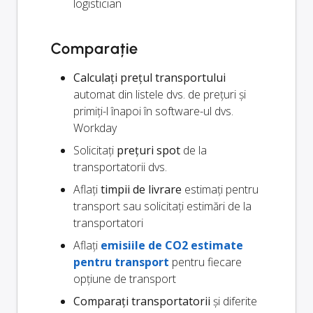
logistician
Comparație
Calculați prețul transportului
automat din listele dvs. de prețuri și
primiți-l înapoi în software-ul dvs.
Workday
Solicitați
prețuri spot
de la
transportatorii dvs.
Aflați
timpii de livrare
estimați pentru
transport sau solicitați estimări de la
transportatori
Aflați
emisiile de CO2 estimate
pentru transport
pentru fiecare
opțiune de transport
Comparați transportatorii
și diferite