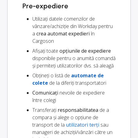
Pre-expediere
Utilizați datele comenzilor de
vânzare/achiziție din Workday pentru
a
crea automat expedieri
în
Cargoson
Afișați toate
opțiunile de expediere
disponibile pentru o anumită comandă
și permiteți utilizatorilor dvs. să aleagă
Obțineți o listă de
automate de
colete
de la diferiți transportatori
Comunicați
nevoile de expediere
între colegi
Transferați
responsabilitatea
de a
compara și alege o opțiune de
transport de la
utilizatori terți
sau
manageri de achiziții/vânzări către un