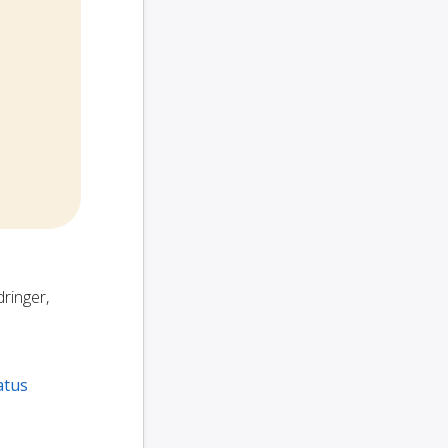
dringer,
atus