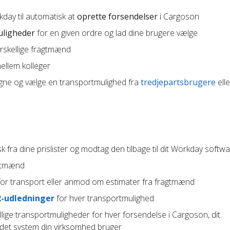
day til automatisk at
oprette forsendelser
i Cargoson
uligheder
for en given ordre og lad dine brugere vælge
orskellige fragtmænd
llem kolleger
gne og vælge en transportmulighed fra
tredjepartsbrugere
elle
 fra dine prislister og modtag den tilbage til dit Workday softw
agtmænd
or transport eller anmod om estimater fra fragtmænd
2-udledninger
for hver transportmulighed
lige transportmuligheder for hver forsendelse i Cargoson, dit
ndet system din virksomhed bruger