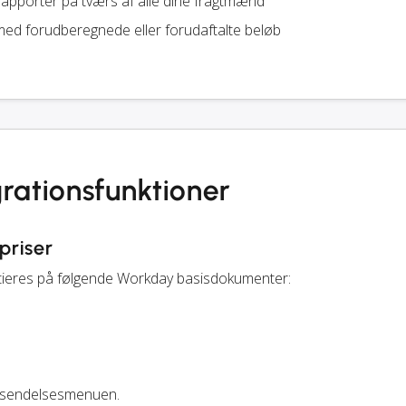
apporter på tværs af alle dine fragtmænd
ed forudberegnede eller forudaftalte beløb
rationsfunktioner
priser
tieres på følgende Workday basisdokumenter:
orsendelsesmenuen.