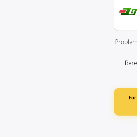
Problemf
Bere
For