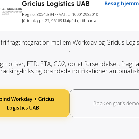
Gricius Logistics UAB
Besøg hjemm
Reg no: 305453947
· VAT: LT100012982010
Jūrininkų pr. 27, 95169 Klaipėda, Lithuania
ri fragtintegration mellem Workday og Gricius Logi
.
gn priser, ETD, ETA, CO2; opret forsendelser, fragtla
tracking-links og brandede notifikationer automatisk
bind Workday + Gricius
Book en gratis demo
Logistics UAB