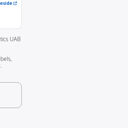
eside
stics UAB
bels,
.