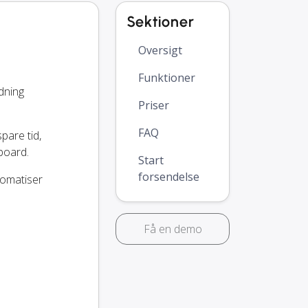
Sektioner
Oversigt
Funktioner
dning
Priser
FAQ
spare tid,
board.
Start
forsendelse
tomatiser
Få en demo