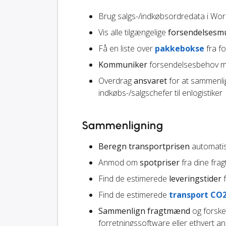
Brug salgs-/indkøbsordredata i Work
Vis alle tilgængelige
forsendelsesm
Få en liste over
pakkebokse
fra f
Kommuniker
forsendelsesbehov me
Overdrag
ansvaret
for at sammenli
indkøbs-/salgschefer til enlogistiker
Sammenligning
Beregn transportprisen
automatisk
Anmod om
spotpriser
fra dine fr
Find de estimerede
leveringstider
f
Find de estimerede
transport CO
Sammenlign fragtmænd
og forskel
forretningssoftware eller ethvert a