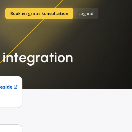
Book en gratis konsultation
Log ind
 integration
eside