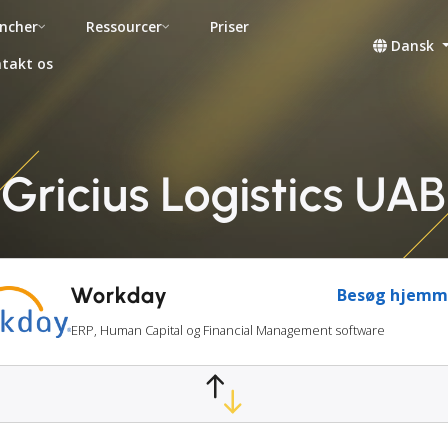
ncher
Ressourcer
Priser
Dansk
takt os
ricius Logistics UAB
Workday
Besøg hjemm
ERP, Human Capital og Financial Management software