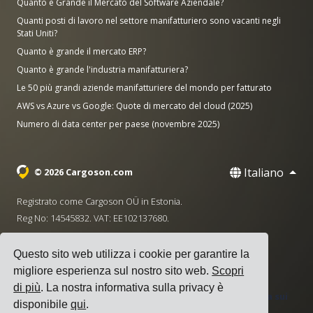
Quanto è Grande il Mercato del Software Aziendale?
Quanti posti di lavoro nel settore manifatturiero sono vacanti negli
Stati Uniti?
Quanto è grande il mercato ERP?
Quanto è grande l'industria manifatturiera?
Le 50 più grandi aziende manifatturiere del mondo per fatturato
AWS vs Azure vs Google: Quote di mercato del cloud (2025)
Numero di data center per paese (novembre 2025)
Italiano
© 2026 Cargoson.com
Registrato come Cargoson OÜ in Estonia.
Reg No: 14545832. VAT: EE102137680.
Sede centrale: Pärnu mnt. 141, 11314 Tallinn, Estonia
Questo sito web utilizza i cookie per garantire la
·
+372 5555 0028
hello@cargoson.com
migliore esperienza sul nostro sito web.
Scopri
di più
. La nostra informativa sulla privacy è
Termini di Servizio
|
Informativa sulla Privacy
|
Politica sui
disponibile
qui
.
Cookie