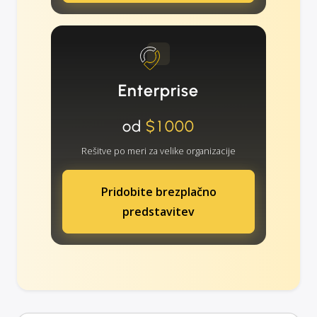
Enterprise
od
$1000
Rešitve po meri za velike organizacije
Pridobite brezplačno
predstavitev