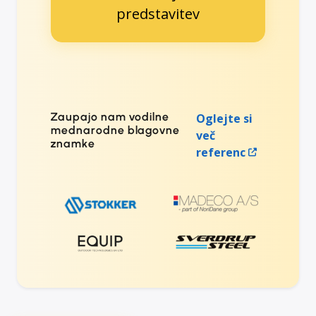
predstavitev
Zaupajo nam vodilne
Oglejte si
mednarodne blagovne
več
znamke
referenc