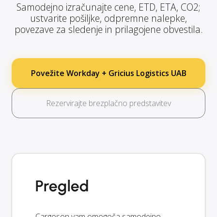
Samodejno izračunajte cene, ETD, ETA, CO2;
ustvarite pošiljke, odpremne nalepke,
povezave za sledenje in prilagojene obvestila.
Povežite Workday + Gricius Logistics UAB
Rezervirajte brezplačno predstavitev
Pregled
Cargoson vam omogoča samodejno