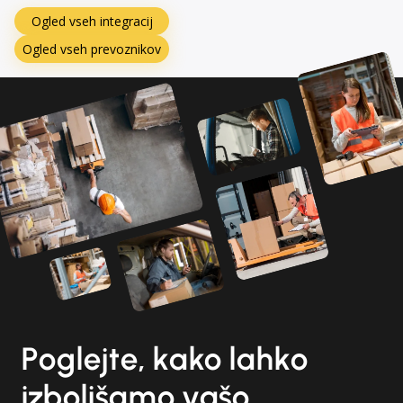
Ogled vseh integracij
Ogled vseh prevoznikov
Poglejte, kako lahko
izboljšamo vašo