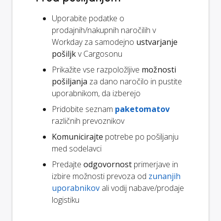
Uporabite podatke o
prodajnih/nakupnih naročilih v
Workday za samodejno
ustvarjanje
pošiljk
v Cargosonu
Prikažite vse razpoložljive
možnosti
pošiljanja
za dano naročilo in pustite
uporabnikom, da izberejo
Pridobite seznam
paketomatov
različnih prevoznikov
Komunicirajte
potrebe po pošiljanju
med sodelavci
Predajte
odgovornost
primerjave in
izbire možnosti prevoza od
zunanjih
uporabnikov
ali vodij nabave/prodaje
logistiku