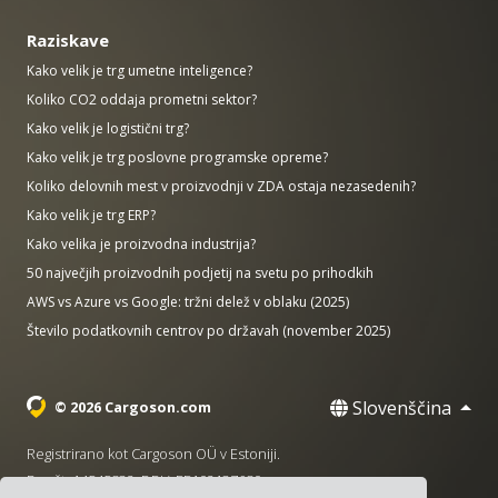
Raziskave
Kako velik je trg umetne inteligence?
Koliko CO2 oddaja prometni sektor?
Kako velik je logistični trg?
Kako velik je trg poslovne programske opreme?
Koliko delovnih mest v proizvodnji v ZDA ostaja nezasedenih?
Kako velik je trg ERP?
Kako velika je proizvodna industrija?
50 največjih proizvodnih podjetij na svetu po prihodkih
AWS vs Azure vs Google: tržni delež v oblaku (2025)
Število podatkovnih centrov po državah (november 2025)
Slovenščina
© 2026 Cargoson.com
Registrirano kot Cargoson OÜ v Estoniji.
Reg št: 14545832. DDV: EE102137680.