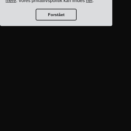
mere
. Vores privatlivspolitik kan findes
her
.
Forstået
Blog hjem