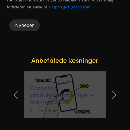
forfatteren, via e-mail på
support@cargoson.com
Nyheder
Anbefalede læsninger
Previous Slide
Next Sl
Transportstyringssystem
til små virksomheder
Rasmus Leichter