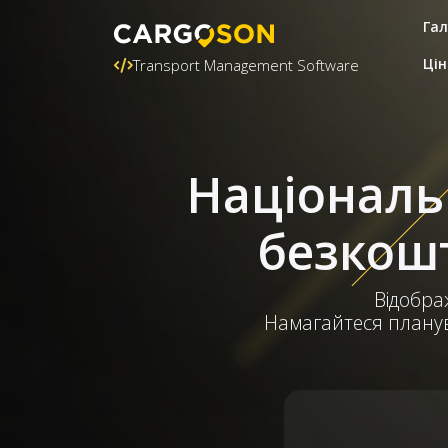
Гал
Цін
Transport Management Software
Національн
безкошт
Відображ
Намагайтеся планува