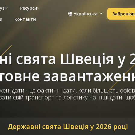
узі
Ресурси
Українська
Забронюв
и
Контакти
і свята Швеція у 2
овне завантаженн
ені дати - це фактичні дати, коли більшість офісів
ти свій транспорт та логістику на інші дати, щ
Державні свята Швеція у 2026 році