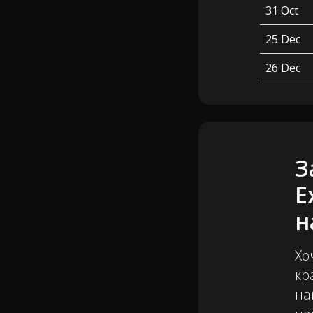
31 Oct
25 Dec
26 Dec
З
E
н
Хо
кр
на