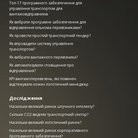
Топ-17 програмного забезпечення для
управління транспортом для
вантажовідправників
Як вибрати програмне забезпечення для
відправлення кількома перевізниками?
Як провести простий транспортний тендер?
Як впровадити систему управління
транспортом?
Як вибрати вантажного перевізника?
Як автоматизувати сповіщення про
відправлення?
KPI вантажоперевезень, які повинен
відстежувати кожен логістичний менеджер
Дослідження
Наскільки великий ринок штучного інтелекту?
Скільки CO2 виділяє транспортний сектор?
Наскільки великий логістичний ринок?
Наскільки великий ринок корпоративного
програмного забезпечення?