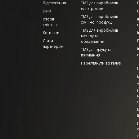
Відстеження
TMS для виробників
електроніки
Ціни
В
TMS для виробників
Історії
І
хімічної продукції
клієнтів
TMS для виробників
Контакти
І
металу та
Стати
обладнання
партнером
TMS для друку та
п
пакування
Переглянути всі галузі
с
I
е