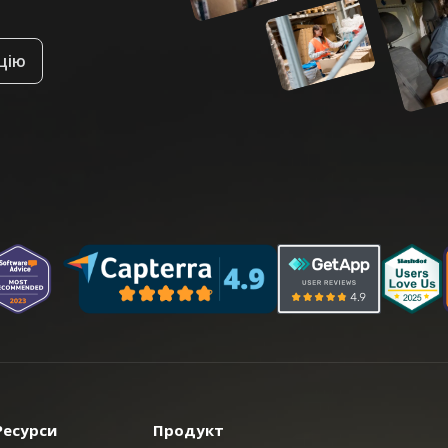
цію
Ресурси
Продукт