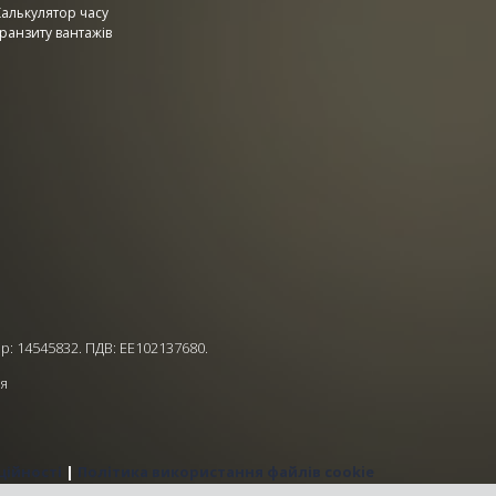
Калькулятор часу
ранзиту вантажів
р: 14545832. ПДВ: EE102137680.
ія
ційності
|
Політика використання файлів cookie