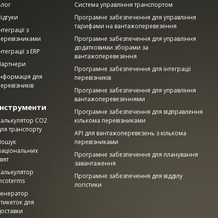
Блог
Система управління транспортом
ідгуки
Програмне забезпечення для управління
тарифами на вантажоперевезення
нтеграції з
перевізниками
Програмне забезпечення для управління
додатковими зборами за
нтеграції з ERP
вантажоперевезення
Партнери
Програмне забезпечення для інтеграції
Інформація для
перевізників
еревізників
Програмне забезпечення для управління
вантажоперевезеннями
Інструменти
Програмне забезпечення для відправлення
Калькулятор CO2
кількома перевізниками
для транспорту
API для вантажоперевезень з кількома
Пошук
перевізниками
національних
Програмне забезпечення для планування
вят
завантаження
Калькулятор
Програмне забезпечення для відділу
ncoterms
логістики
Генератор
тикеток для
доставки