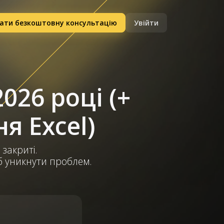
ати безкоштовну консультацію
Увійти
026 році (+
я Excel)
 закриті.
об уникнути проблем.