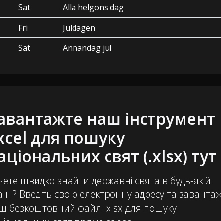
Sat
Alla helgons dag
Fri
Juldagen
Sat
Annandag jul
авантажте наш інструмент
xcel для пошуку
аціональних свят (.xlsx) тут
чете швидко знайти державні свята в будь-якій
аїні? Введіть свою електронну адресу та заванта
ш безкоштовний файл .xlsx для пошуку