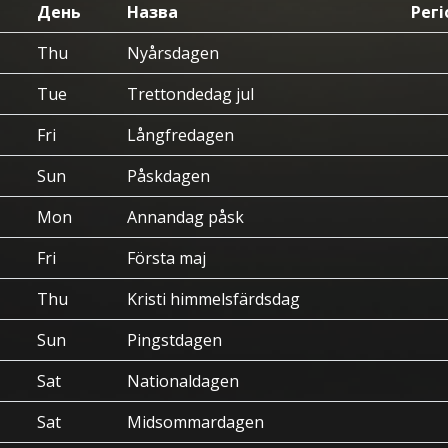
День
Назва
Регі
Thu
Nyårsdagen
Tue
Trettondedag jul
Fri
Långfredagen
Sun
Påskdagen
Mon
Annandag påsk
Fri
Första maj
Thu
Kristi himmelsfärdsdag
Sun
Pingstdagen
Sat
Nationaldagen
Sat
Midsommardagen