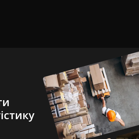
ти
істику