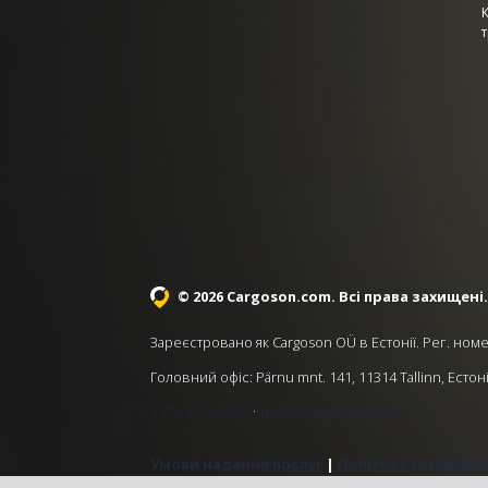
т
© 2026 Cargoson.com
. Всі права захищені.
Зареєстровано як Cargoson OÜ в Естонії. Рег. номе
Головний офіс: Pärnu mnt. 141, 11314 Tallinn, Естон
·
+372 5555 0028
hello@cargoson.com
Умови надання послуг
|
Політика конфіден