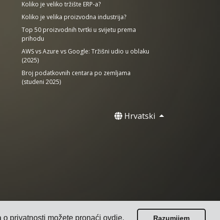
Koliko je veliko tržište ERP-a?
Koliko je velika proizvodna industrija?
Top 50 proizvodnih tvrtki u svijetu prema
prihodu
AWS vs Azure vs Google: Tržišni udio u oblaku
(2025)
Broj podatkovnih centara po zemljama
(studeni 2025)
Hrvatski
a o privatnosti možete pronaći
ovdje
.
Razumijem