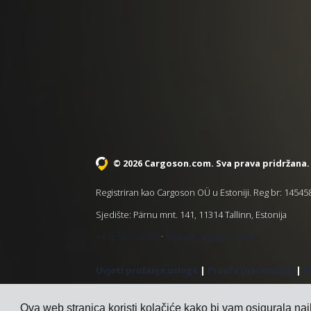
© 2026 Cargoson.com
. Sva prava pridržana.
Registriran kao Cargoson OÜ u Estoniji. Reg br: 1454
Sjedište: Pärnu mnt. 141, 11314 Tallinn, Estonija
·
+372 5555 0028
hello@cargoson.com
Uvjeti pružanja usluge
|
Pravila privatnosti
|
P
Ova web stranica koristi kolačiće kako bi vam osigurala naj