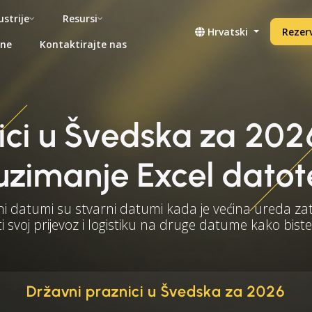
ustrije
Resursi
Hrvatski
Rezerv
ene
Kontaktirajte nas
ici u Švedska za 202
uzimanje Excel datot
ni datumi su stvarni datumi kada je većina ureda za
i svoj prijevoz i logistiku na druge datume kako biste
Državni praznici u Švedska za 2026