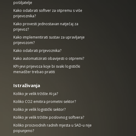
pošiljatelje
Kako odabrati softver za otpremu s više
prijevoznika?
Kako provesti jednostavan natječaj za
prijevoz?
Kako implementirati sustav za upravljanje
prijevozom?
Kako odabrati prijevoznika?
Kako automatizirati obavijesti o otpremi?
KPI-jevi prijevoza koje bi svaki logistički
menadžer trebao pratiti
Istraživanja
Koliko je velik tržište AI-ja?
Koliko CO2 emitira prometni sektor?
Koliko je velik logistički sektor?
Koliko je velik tržište poslovnog softvera?
Koliko proizvodnih radnih mjesta u SAD-u nije
popunjeno?