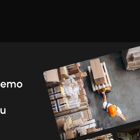
žemo
ku