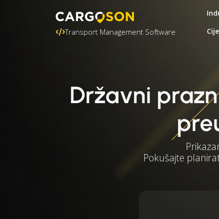
Ind
Cij
Transport Management Software
Državni prazn
pre
Prikaza
Pokušajte planirat