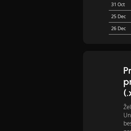
31 Oct
25 Dec
26 Dec
P
p
(.
Žel
Un
be