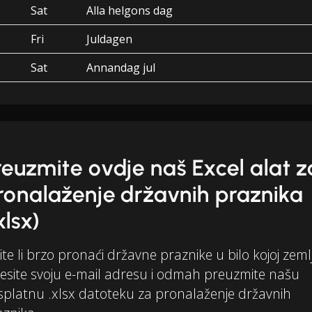
Sat
Alla helgons dag
Fri
Juldagen
Sat
Annandag jul
reuzmite ovdje naš Excel alat z
ronalaženje državnih praznika
xlsx)
ite li brzo pronaći državne praznike u bilo kojoj zemlj
esite svoju e-mail adresu i odmah preuzmite našu
splatnu .xlsx datoteku za pronalaženje državnih