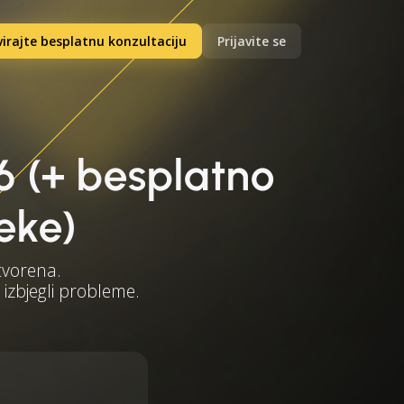
irajte besplatnu konzultaciju
Prijavite se
6 (+ besplatno
eke)
tvorena.
 izbjegli probleme.