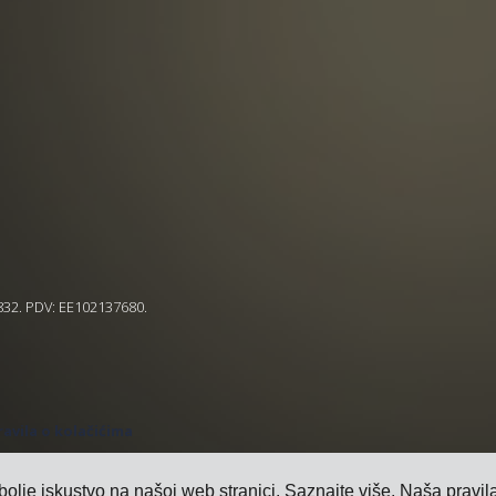
5832. PDV: EE102137680.
ravila o kolačićima
bolje iskustvo na našoj web stranici.
Saznajte više
. Naša pravil