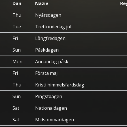
Dan
Naziv
Re
Thu
Nyårsdagen
Tue
Trettondedag jul
Fri
Långfredagen
Sun
Påskdagen
Mon
Annandag påsk
Fri
Första maj
Thu
Kristi himmelsfärdsdag
Sun
Pingstdagen
Sat
Nationaldagen
Sat
Midsommardagen