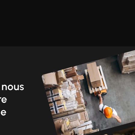
 nous
re
ne