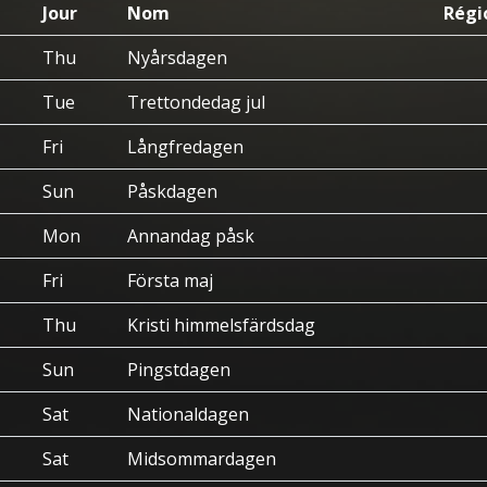
Jour
Nom
Régi
Thu
Nyårsdagen
Tue
Trettondedag jul
Fri
Långfredagen
Sun
Påskdagen
Mon
Annandag påsk
Fri
Första maj
Thu
Kristi himmelsfärdsdag
Sun
Pingstdagen
Sat
Nationaldagen
Sat
Midsommardagen