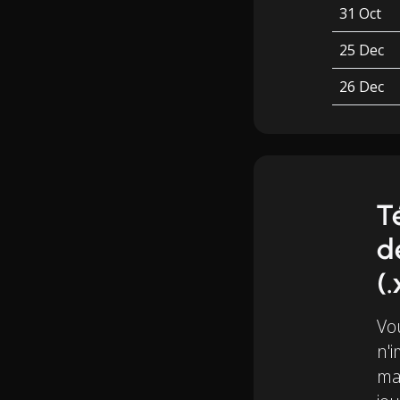
31 Oct
25 Dec
26 Dec
T
d
(.
Vo
n'i
mai