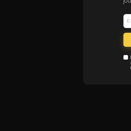
jou
E