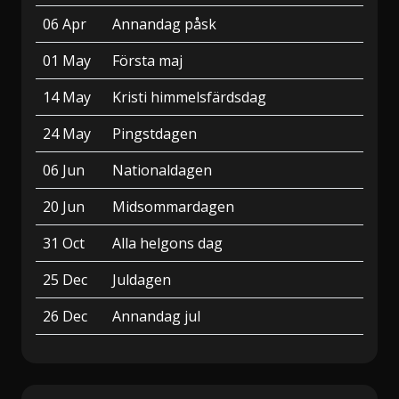
06 Apr
Annandag påsk
01 May
Första maj
14 May
Kristi himmelsfärdsdag
24 May
Pingstdagen
06 Jun
Nationaldagen
20 Jun
Midsommardagen
31 Oct
Alla helgons dag
25 Dec
Juldagen
26 Dec
Annandag jul