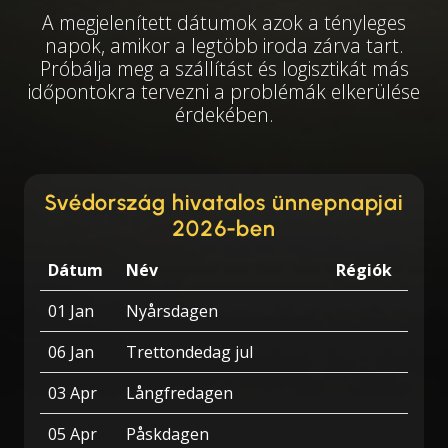
A megjelenített dátumok azok a tényleges
napok, amikor a legtöbb iroda zárva tart.
Próbálja meg a szállítást és logisztikát más
időpontokra tervezni a problémák elkerülése
érdekében.
Svédország hivatalos ünnepnapjai
2026-ben
Dátum
Név
Régiók
01 Jan
Nyårsdagen
06 Jan
Trettondedag jul
03 Apr
Långfredagen
05 Apr
Påskdagen