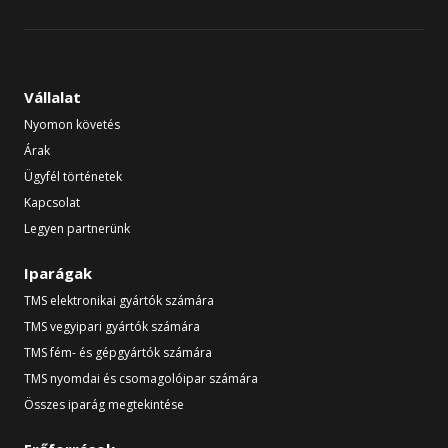
Vállalat
Nyomon követés
Árak
Ügyfél történetek
Kapcsolat
Legyen partnerünk
Iparágak
TMS elektronikai gyártók számára
TMS vegyipari gyártók számára
TMS fém- és gépgyártók számára
TMS nyomdai és csomagolóipar számára
Összes iparág megtekintése