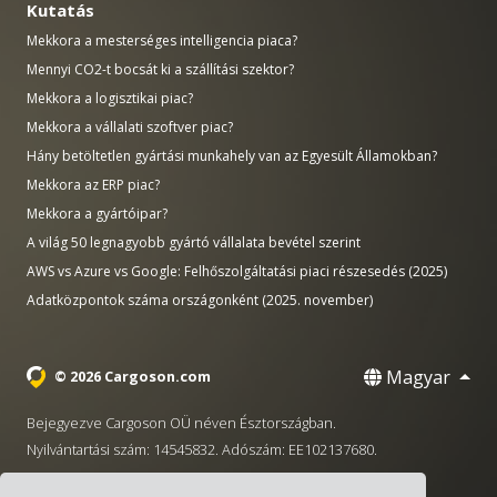
Kutatás
Mekkora a mesterséges intelligencia piaca?
Mennyi CO2-t bocsát ki a szállítási szektor?
Mekkora a logisztikai piac?
Mekkora a vállalati szoftver piac?
Hány betöltetlen gyártási munkahely van az Egyesült Államokban?
Mekkora az ERP piac?
Mekkora a gyártóipar?
A világ 50 legnagyobb gyártó vállalata bevétel szerint
AWS vs Azure vs Google: Felhőszolgáltatási piaci részesedés (2025)
Adatközpontok száma országonként (2025. november)
Magyar
© 2026 Cargoson.com
Bejegyezve Cargoson OÜ néven Észtországban.
Nyilvántartási szám: 14545832. Adószám: EE102137680.
Székhely: Pärnu mnt. 141, 11314 Tallinn, Észtország