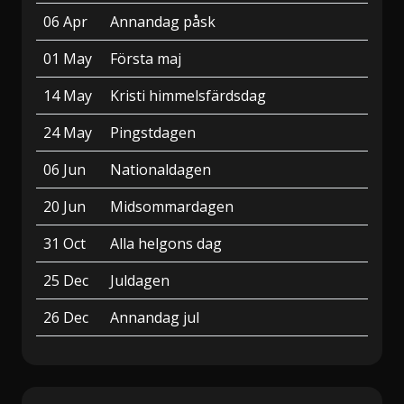
06 Apr
Annandag påsk
01 May
Första maj
14 May
Kristi himmelsfärdsdag
24 May
Pingstdagen
06 Jun
Nationaldagen
20 Jun
Midsommardagen
31 Oct
Alla helgons dag
25 Dec
Juldagen
26 Dec
Annandag jul