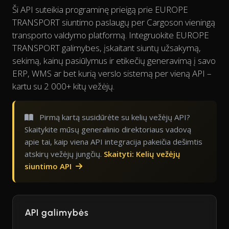
Ši API suteikia programinę prieigą prie EUROPE
TRANSPORT siuntimo paslaugų per Cargoson vieningą
transporto valdymo platformą. Integruokite EUROPE
TRANSPORT galimybes, įskaitant siuntų užsakymą,
sekimą, kainų pasiūlymus ir etikečių generavimą į savo
ERP, WMS ar bet kurią verslo sistemą per vieną API –
kartu su 2 000+ kitų vežėjų.
Pirmą kartą susidūrėte su kelių vežėjų API?
Skaitykite mūsų generalinio direktoriaus vadovą
apie tai, kaip viena API integracija pakeičia dešimtis
atskirų vežėjų jungčių.
Skaityti: Kelių vežėjų
siuntimo API
API galimybės