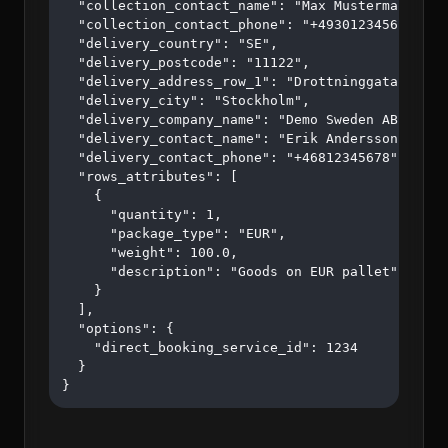
  "collection_contact_name": "Max Mustermann",

  "collection_contact_phone": "+4930123456",

  "delivery_country": "SE",

  "delivery_postcode": "11122",

  "delivery_address_row_1": "Drottninggatan 45",

  "delivery_city": "Stockholm",

  "delivery_company_name": "Demo Sweden AB",

  "delivery_contact_name": "Erik Andersson",

  "delivery_contact_phone": "+46812345678",

  "rows_attributes": [

    {

      "quantity": 1,

      "package_type": "EUR",

      "weight": 100.0,

      "description": "Goods on EUR pallet"

    }

  ],

  "options": {

    "direct_booking_service_id": 1234

  }

}