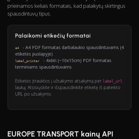
prieinamos keliais formatais, kad palaikytų skirtingus
spausdintuvų tipus.
Palaikomi etikečių formatai
- A4 PDF formatas darbalaukio spausdintuvams (4
a4
etiketės puslapyje)
- 4x6in (~10x15cm) PDF formatas
label_printer
terminiams spausdintuvams
Etiketės įtrauktos į užsakymo atsakymą per
label_url
lauką. Atsisiųskite ir išspausdinkite etiketę iš pateikto
URL po užsakymo.
EUROPE TRANSPORT kainų API