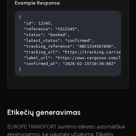
Example Response
{

  "id": 12345,

  "reference": "CG12345",

  "status": "booked",

  "latest_status": "confirmed",

  "tracking_reference": "ABC1234567890",

  "tracking_url": "https://tracking.carrier.com/A
  "label_url": "https://www.cargoson.com/labels/a
  "confirmed_at": "2026-02-15T10:30:00Z"

}
Etikečių generavimas
EUROPE TRANSPORT siuntimo etiketės automatiškai
generuojamos, kai sukuriate užsakymą. Etiketės