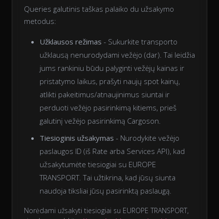
Queries galutinis taškas palaiko du užsakymo
metodus:
Užklausos režimas
- Sukurkite transporto
užklausą nenurodydami vežėjo (dar). Tai leidžia
jums rankiniu būdu palyginti vežėjų kainas ir
pristatymo laikus, prašyti naujų spot kainų,
atlikti pakeitimus/atnaujinimus siuntai ir
perduoti vežėjo pasirinkimą kitiems, prieš
galutinį vežėjo pasirinkimą Cargoson.
Tiesioginis užsakymas
- Nurodykite vežėjo
paslaugos ID (iš Rate arba Services API), kad
užsakytumėte tiesiogiai su EUROPE
TRANSPORT. Tai užtikrina, kad jūsų siunta
naudoja tiksliai jūsų pasirinktą paslaugą.
Norėdami užsakyti tiesiogiai su EUROPE TRANSPORT,