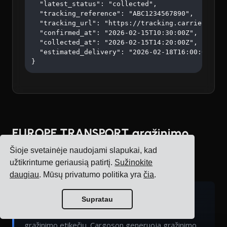
  "latest_status": "collected",

  "tracking_reference": "ABC1234567890",

  "tracking_url": "https://tracking.carrier.com/A
  "confirmed_at": "2026-02-15T10:30:00Z",

  "collected_at": "2026-02-15T14:20:00Z",

  "estimated_delivery": "2026-02-18T16:00:00Z"

}
EUROPE TRANSPORT grąžinimo
etikečių API
Šioje svetainėje naudojami slapukai, kad
užtikrintume geriausią patirtį.
Sužinokite
Veikia su Cargoson
daugiau
. Mūsų privatumo politika yra
čia
.
Cargoson patobulinimas:
Supratau
EUROPE TRANSPORT natūraliai nepalaiko
grąžinimo etikečių. Cargoson generuoja grąžinimo