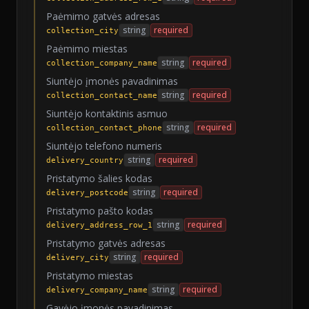
Paėmimo gatvės adresas
string
required
collection_city
Paėmimo miestas
string
required
collection_company_name
Siuntėjo įmonės pavadinimas
string
required
collection_contact_name
Siuntėjo kontaktinis asmuo
string
required
collection_contact_phone
Siuntėjo telefono numeris
string
required
delivery_country
Pristatymo šalies kodas
string
required
delivery_postcode
Pristatymo pašto kodas
string
required
delivery_address_row_1
Pristatymo gatvės adresas
string
required
delivery_city
Pristatymo miestas
string
required
delivery_company_name
Gavėjo įmonės pavadinimas