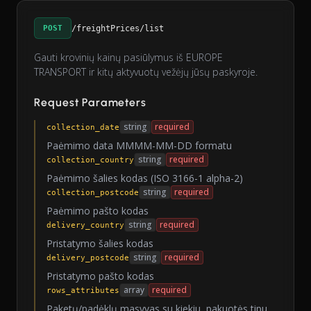
POST
/freightPrices/list
Gauti krovinių kainų pasiūlymus iš EUROPE
TRANSPORT ir kitų aktyvuotų vežėjų jūsų paskyroje.
Request Parameters
string
required
collection_date
Paėmimo data MMMM-MM-DD formatu
string
required
collection_country
Paėmimo šalies kodas (ISO 3166-1 alpha-2)
string
required
collection_postcode
Paėmimo pašto kodas
string
required
delivery_country
Pristatymo šalies kodas
string
required
delivery_postcode
Pristatymo pašto kodas
array
required
rows_attributes
Paketų/padėklų masyvas su kiekiu, pakuotės tipu,