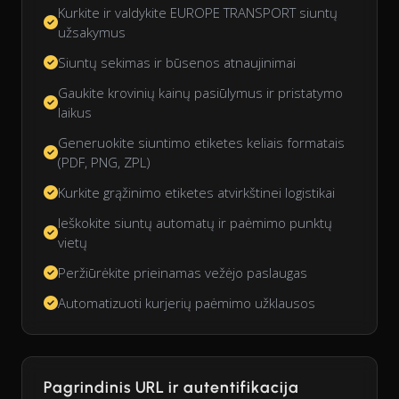
Kurkite ir valdykite EUROPE TRANSPORT siuntų
užsakymus
Siuntų sekimas ir būsenos atnaujinimai
Gaukite krovinių kainų pasiūlymus ir pristatymo
laikus
Generuokite siuntimo etiketes keliais formatais
(PDF, PNG, ZPL)
Kurkite grąžinimo etiketes atvirkštinei logistikai
Ieškokite siuntų automatų ir paėmimo punktų
vietų
Peržiūrėkite prieinamas vežėjo paslaugas
Automatizuoti kurjerių paėmimo užklausos
Pagrindinis URL ir autentifikacija