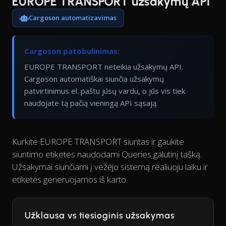
EUROPE TRANSPORT užsakymų API
Cargoson automatizavimas
Cargoson patobulinimas:
EUROPE TRANSPORT neteikia užsakymų API.
Cargoson automatiškai siunčia užsakymų
patvirtinimus el. paštu jūsų vardu, o jūs vis tiek
naudojate tą pačią vieningą API sąsają.
Kurkite EUROPE TRANSPORT siuntas ir gaukite
siuntimo etiketes naudodami Queries galutinį tašką.
Užsakymai siunčiami į vežėjo sistemą realiuoju laiku ir
etiketės generuojamos iš karto.
Užklausa vs tiesioginis užsakymas