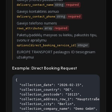
string
required
delivery_contact_name
Gavėjo kontaktinis asmuo
string
required
delivery_contact_phone
Gavėjo telefono numeris
array
required
rows_attributes
Paketų/padėklų masyvas su kiekiu, pakuotės tipu,
svoriu ir aprašymu
integer
options[direct_booking_service_id]
EUROPE TRANSPORT paslaugos ID tiesioginiam
užsakymui
Example: Direct Booking Request
{

  "collection_date": "2026-02-15",

  "collection_country": "DE",

  "collection_postcode": "10115",

  "collection_address_row_1": "Hauptstraße 123",

  "collection_city": "Berlin",

  "collection_company_name": "Demo GmbH",
