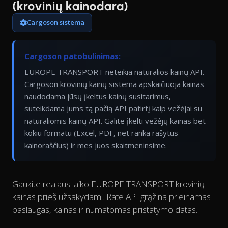
(krovinių kainodara)
Cargoson sistema
Cargoson patobulinimas:
EUROPE TRANSPORT neteikia natūralios kainų API.
Cargoson krovinių kainų sistema apskaičiuoja kainas
naudodama jūsų įkeltus kainų susitarimus,
suteikdama jums tą pačią API patirtį kaip vežėjai su
natūraliomis kainų API. Galite įkelti vežėjų kainas bet
kokiu formatu (Excel, PDF, net ranka rašytus
kainoraščius) ir mes juos skaitmeninsime.
Gaukite realaus laiko EUROPE TRANSPORT krovinių
kainas prieš užsakydami. Rate API grąžina prieinamas
paslaugas, kainas ir numatomas pristatymo datas.