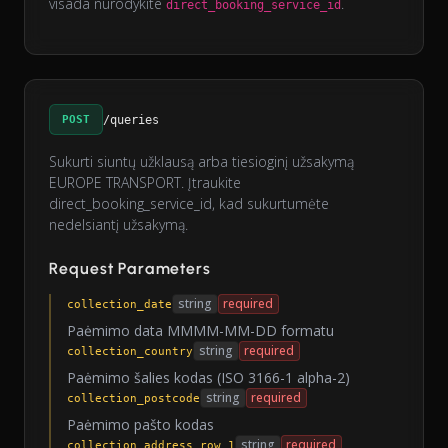
visada nurodykite
.
direct_booking_service_id
POST
/queries
Sukurti siuntų užklausą arba tiesioginį užsakymą
EUROPE TRANSPORT. Įtraukite
direct_booking_service_id, kad sukurtumėte
nedelsiantį užsakymą.
Request Parameters
string
required
collection_date
Paėmimo data MMMM-MM-DD formatu
string
required
collection_country
Paėmimo šalies kodas (ISO 3166-1 alpha-2)
string
required
collection_postcode
Paėmimo pašto kodas
string
required
collection_address_row_1