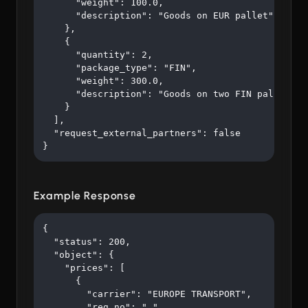
      "weight": 100.0,

      "description": "Goods on EUR pallet"

    },

    {

      "quantity": 2,

      "package_type": "FIN",

      "weight": 300.0,

      "description": "Goods on two FIN pallets"

    }

  ],

  "request_external_partners": false

}
Example Response
{

  "status": 200,

  "object": {

    "prices": [

      {

        "carrier": "EUROPE TRANSPORT",

        "reg_no": ".",
