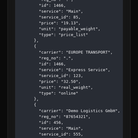
        "id": 1466,

        "service": "Main",

        "service_id": 85,

        "price": "19.13",

        "unit": "payable_weight",

        "type": "price_list"

      },

      {

        "carrier": "EUROPE TRANSPORT",

        "reg_no": ".",

        "id": 1466,

        "service": "Express Service",

        "service_id": 123,

        "price": "32.50",

        "unit": "real_weight",

        "type": "online"

      },

      {

        "carrier": "Demo Logistics GmbH",

        "reg_no": "87654321",

        "id": 456,

        "service": "Main",

        "service_id": 555,
