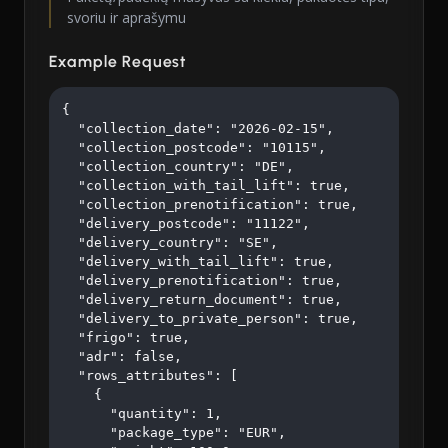
svoriu ir aprašymu
Example Request
{

  "collection_date": "2026-02-15",

  "collection_postcode": "10115",

  "collection_country": "DE",

  "collection_with_tail_lift": true,

  "collection_prenotification": true,

  "delivery_postcode": "11122",

  "delivery_country": "SE",

  "delivery_with_tail_lift": true,

  "delivery_prenotification": true,

  "delivery_return_document": true,

  "delivery_to_private_person": true,

  "frigo": true,

  "adr": false,

  "rows_attributes": [

    {

      "quantity": 1,

      "package_type": "EUR",
