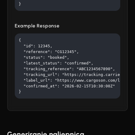
}
Example Response
{

  "id": 12345,

  "reference": "CG12345",

  "status": "booked",

  "latest_status": "confirmed",

  "tracking_reference": "ABC1234567890",

  "tracking_url": "https://tracking.carrier.com/A
  "label_url": "https://www.cargoson.com/labels/a
  "confirmed_at": "2026-02-15T10:30:00Z"

}
Generiranje naljepnica