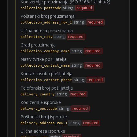
Kod zemlje preuzimanja (ISO 3166-1 alpha-2)
string
required
collection_postcode
Poštanski broj preuzimanja
string
required
collection_address_row_1
Ulična adresa preuzimanja
string
required
collection_city
Grad preuzimanja
string
required
collection_company_name
Naziv tvrtke pošiljatelja
string
required
collection_contact_name
Kontakt osoba pošiljatelja
string
required
collection_contact_phone
Telefonski broj pošiljatelja
string
required
delivery_country
Kod zemlje isporuke
string
required
delivery_postcode
Poštanski broj isporuke
string
required
delivery_address_row_1
Ulična adresa isporuke