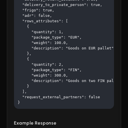
  "delivery_to_private_person": true,

  "frigo": true,

  "adr": false,

  "rows_attributes": [

    {

      "quantity": 1,

      "package_type": "EUR",

      "weight": 100.0,

      "description": "Goods on EUR pallet"

    },

    {

      "quantity": 2,

      "package_type": "FIN",

      "weight": 300.0,

      "description": "Goods on two FIN pallets"

    }

  ],

  "request_external_partners": false

}
Example Response