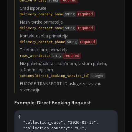
string
required
delivery_city
Grad isporuke
string
required
delivery_company_name
Naziv tvrtke primatelja
string
required
delivery_contact_name
Kontakt osoba primatelja
string
required
delivery_contact_phone
Telefonski broj primatelja
array
required
rows_attributes
Niz paketa/paleta s količinom, vrstom paketa,
težinom i opisom
integer
options[direct_booking_service_id]
EUROPE TRANSPORT ID usluge za izravnu
rezervaciju
Example: Direct Booking Request
{

  "collection_date": "2026-02-15",

  "collection_country": "DE",
