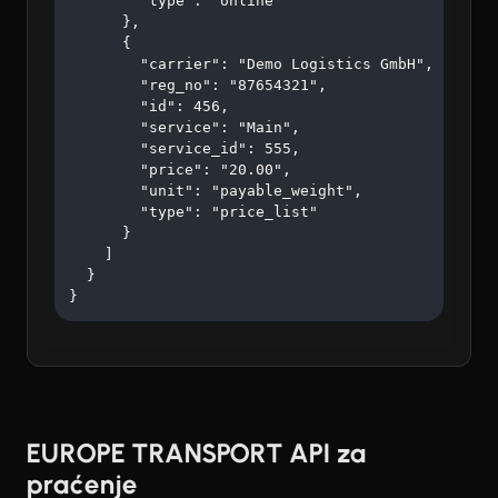
        "type": "online"

      },

      {

        "carrier": "Demo Logistics GmbH",

        "reg_no": "87654321",

        "id": 456,

        "service": "Main",

        "service_id": 555,

        "price": "20.00",

        "unit": "payable_weight",

        "type": "price_list"

      }

    ]

  }

}
EUROPE TRANSPORT API za
praćenje