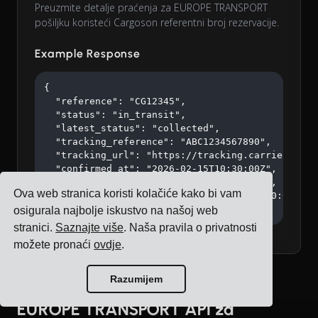
Preuzmite detalje praćenja za EUROPE TRANSPORT
pošiljku koristeći Cargoson referentni broj rezervacije.
Example Response
{

  "reference": "CG12345",

  "status": "in_transit",

  "latest_status": "collected",

  "tracking_reference": "ABC1234567890",

  "tracking_url": "https://tracking.carrier.com/A
  "confirmed_at": "2026-02-15T10:30:00Z",

  "collected_at": "2026-02-15T14:20:00Z",

Ova web stranica koristi kolačiće kako bi vam
  "estimated_delivery": "2026-02-18T16:00:00Z"

}
osigurala najbolje iskustvo na našoj web
stranici.
Saznajte više
. Naša pravila o privatnosti
možete pronaći
ovdje
.
Razumijem
EUROPE TRANSPORT API za