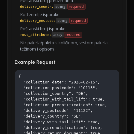
Poštanski broj preuzimanja
string
required
delivery_country
Kod zemlje isporuke
string
required
delivery_postcode
Poštanski broj isporuke
array
required
rows_attributes
Niz paketa/paleta s količinom, vrstom paketa,
težinom i opisom
Example Request
{

  "collection_date": "2026-02-15",

  "collection_postcode": "10115",

  "collection_country": "DE",

  "collection_with_tail_lift": true,

  "collection_prenotification": true,

  "delivery_postcode": "11122",

  "delivery_country": "SE",

  "delivery_with_tail_lift": true,

  "delivery_prenotification": true,

  "delivery_return_document": true,
