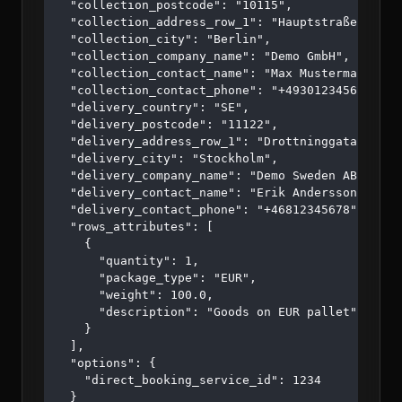
  "collection_postcode": "10115",

  "collection_address_row_1": "Hauptstraße 123",

  "collection_city": "Berlin",

  "collection_company_name": "Demo GmbH",

  "collection_contact_name": "Max Mustermann",

  "collection_contact_phone": "+4930123456",

  "delivery_country": "SE",

  "delivery_postcode": "11122",

  "delivery_address_row_1": "Drottninggatan 45",

  "delivery_city": "Stockholm",

  "delivery_company_name": "Demo Sweden AB",

  "delivery_contact_name": "Erik Andersson",

  "delivery_contact_phone": "+46812345678",

  "rows_attributes": [

    {

      "quantity": 1,

      "package_type": "EUR",

      "weight": 100.0,

      "description": "Goods on EUR pallet"

    }

  ],

  "options": {

    "direct_booking_service_id": 1234

  }
