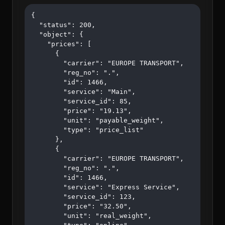
{

  "status": 200,

  "object": {

    "prices": [

      {

        "carrier": "EUROPE TRANSPORT",

        "reg_no": ".",

        "id": 1466,

        "service": "Main",

        "service_id": 85,

        "price": "19.13",

        "unit": "payable_weight",

        "type": "price_list"

      },

      {

        "carrier": "EUROPE TRANSPORT",

        "reg_no": ".",

        "id": 1466,

        "service": "Express Service",

        "service_id": 123,

        "price": "32.50",

        "unit": "real_weight",
