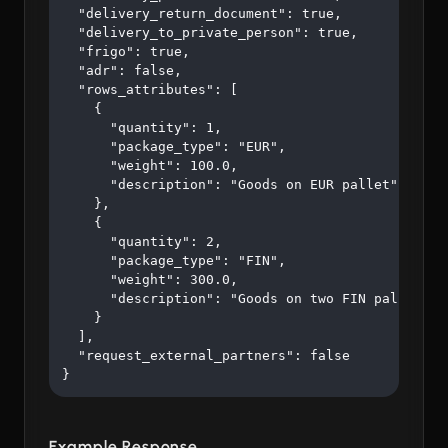
  "delivery_return_document": true,

  "delivery_to_private_person": true,

  "frigo": true,

  "adr": false,

  "rows_attributes": [

    {

      "quantity": 1,

      "package_type": "EUR",

      "weight": 100.0,

      "description": "Goods on EUR pallet"

    },

    {

      "quantity": 2,

      "package_type": "FIN",

      "weight": 300.0,

      "description": "Goods on two FIN pallets"

    }

  ],

  "request_external_partners": false

}
Example Response