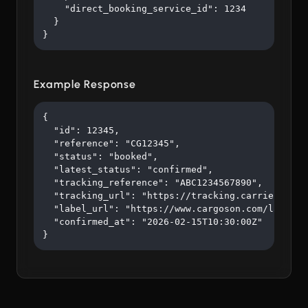
    "direct_booking_service_id": 1234

  }

}
Example Response
{

  "id": 12345,

  "reference": "CG12345",

  "status": "booked",

  "latest_status": "confirmed",

  "tracking_reference": "ABC1234567890",

  "tracking_url": "https://tracking.carrier.com/A
  "label_url": "https://www.cargoson.com/labels/a
  "confirmed_at": "2026-02-15T10:30:00Z"

}