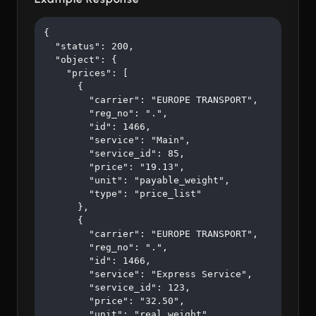
{

  "status": 200,

  "object": {

    "prices": [

      {

        "carrier": "EUROPE TRANSPORT",

        "reg_no": ".",

        "id": 1466,

        "service": "Main",

        "service_id": 85,

        "price": "19.13",

        "unit": "payable_weight",

        "type": "price_list"

      },

      {

        "carrier": "EUROPE TRANSPORT",

        "reg_no": ".",

        "id": 1466,

        "service": "Express Service",

        "service_id": 123,

        "price": "32.50",

        "unit": "real_weight",
