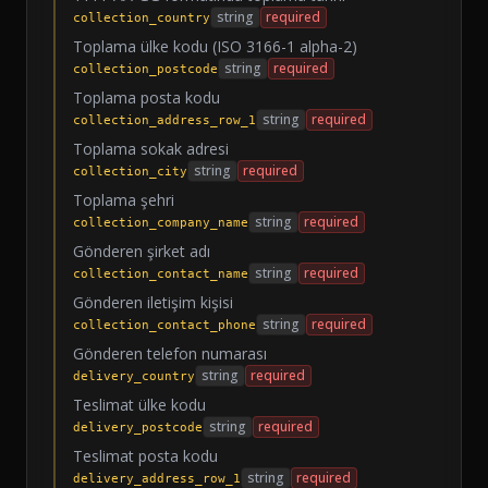
string
required
collection_country
Toplama ülke kodu (ISO 3166-1 alpha-2)
string
required
collection_postcode
Toplama posta kodu
string
required
collection_address_row_1
Toplama sokak adresi
string
required
collection_city
Toplama şehri
string
required
collection_company_name
Gönderen şirket adı
string
required
collection_contact_name
Gönderen iletişim kişisi
string
required
collection_contact_phone
Gönderen telefon numarası
string
required
delivery_country
Teslimat ülke kodu
string
required
delivery_postcode
Teslimat posta kodu
string
required
delivery_address_row_1