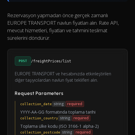
Rezervasyon yapmadan önce gerçek zamanlı
EUROPE TRANSPORT navlun fiyatları alın. Rate API,
mevcut hizmetleri, fiyatları ve tahmini teslimat
sürelerini döndürür.
POST
/freightPrices/list
EUROPE TRANSPORT ve hesabınızda etkinleştirilen
diğer taşıyıcılardan navlun fiyat teklifleri alın.
Request Parameters
string
required
collection_date
YYYY-AA-GG formatında toplama tarihi
string
required
collection_country
Toplama ülke kodu (ISO 3166-1 alpha-2)
string
required
collection_postcode