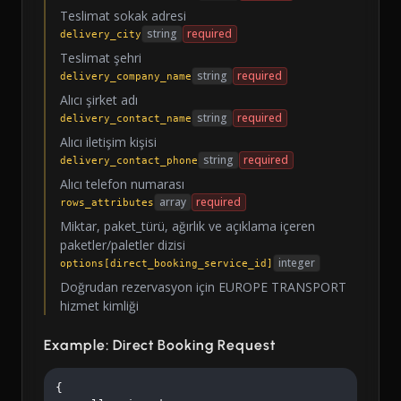
Teslimat sokak adresi
string
required
delivery_city
Teslimat şehri
string
required
delivery_company_name
Alıcı şirket adı
string
required
delivery_contact_name
Alıcı iletişim kişisi
string
required
delivery_contact_phone
Alıcı telefon numarası
array
required
rows_attributes
Miktar, paket_türü, ağırlık ve açıklama içeren
paketler/paletler dizisi
integer
options[direct_booking_service_id]
Doğrudan rezervasyon için EUROPE TRANSPORT
hizmet kimliği
Example: Direct Booking Request
{
