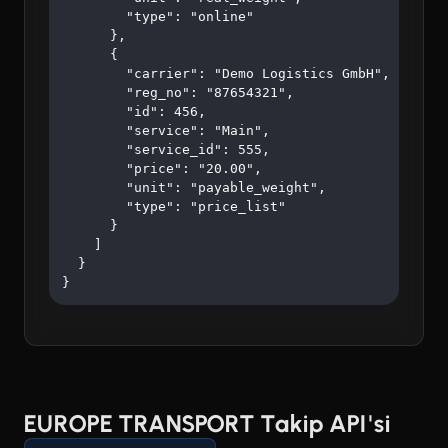
        "type": "online"

      },

      {

        "carrier": "Demo Logistics GmbH",

        "reg_no": "87654321",

        "id": 456,

        "service": "Main",

        "service_id": 555,

        "price": "20.00",

        "unit": "payable_weight",

        "type": "price_list"

      }

    ]

  }

}
EUROPE TRANSPORT Takip API'si