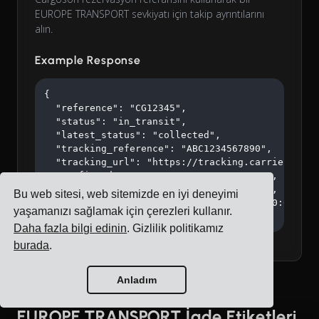
EUROPE TRANSPORT sevkiyatı için takip ayrıntılarını
alın.
Example Response
{

  "reference": "CG12345",

  "status": "in_transit",

  "latest_status": "collected",

  "tracking_reference": "ABC1234567890",

  "tracking_url": "https://tracking.carrier.com/A
  "confirmed_at": "2026-02-15T10:30:00Z",

  "collected_at": "2026-02-15T14:20:00Z",

Bu web sitesi, web sitemizde en iyi deneyimi
  "estimated_delivery": "2026-02-18T16:00:00Z"

yaşamanızı sağlamak için çerezleri kullanır.
}
Daha fazla bilgi edinin
. Gizlilik politikamız
burada
.
Anladım
EUROPE TRANSPORT İade Etiketleri