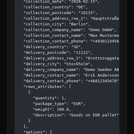
  "collection_date": "2026-02-15",

  "collection_country": "DE",

  "collection_postcode": "10115",

  "collection_address_row_1": "Hauptstraße 123",

  "collection_city": "Berlin",

  "collection_company_name": "Demo GmbH",

  "collection_contact_name": "Max Mustermann",

  "collection_contact_phone": "+4930123456",

  "delivery_country": "SE",

  "delivery_postcode": "11122",

  "delivery_address_row_1": "Drottninggatan 45",

  "delivery_city": "Stockholm",

  "delivery_company_name": "Demo Sweden AB",

  "delivery_contact_name": "Erik Andersson",

  "delivery_contact_phone": "+46812345678",

  "rows_attributes": [

    {

      "quantity": 1,

      "package_type": "EUR",

      "weight": 100.0,

      "description": "Goods on EUR pallet"

    }

  ],

  "options": {
