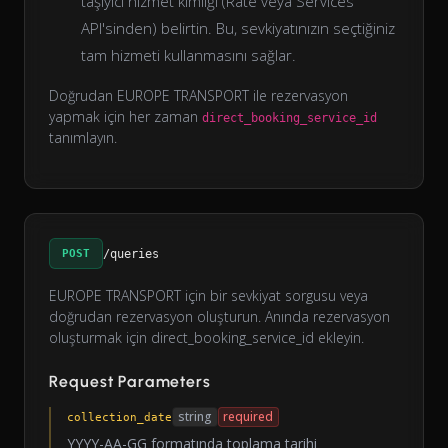
taşıyıcı hizmet kimliği (Rate veya Services
API'sinden) belirtin. Bu, sevkiyatınızın seçtiğiniz
tam hizmeti kullanmasını sağlar.
Doğrudan EUROPE TRANSPORT ile rezervasyon
yapmak için her zaman
direct_booking_service_id
tanımlayın.
POST
/queries
EUROPE TRANSPORT için bir sevkiyat sorgusu veya
doğrudan rezervasyon oluşturun. Anında rezervasyon
oluşturmak için direct_booking_service_id ekleyin.
Request Parameters
string
required
collection_date
YYYY-AA-GG formatında toplama tarihi